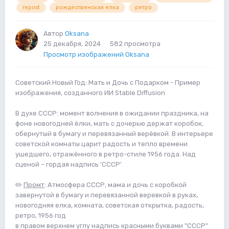
repost
рождественская елка
ретро
Автор
Oksana
25 декабря, 2024
582 просмотра
Просмотр изображений Oksana
Советский Новый Год: Мать и Дочь с Подарком - Пример
изображения, созданного ИИ Stable Diffusion
В духе СССР: момент волнения в ожидании праздника, на
фоне новогодней ёлки, мать с дочерью держат коробок,
обернутый в бумагу и перевязанный верёвкой. В интерьере
советской комнаты царит радость и тепло времени
ушедшего, отражённого в ретро-стиле 1956 года. Над
сценой – гордая надпись 'CCCP'
✏️
Промт
: Атмосфера СССР, мама и дочь с коробкой
завернутой в бумагу и перевязанной веревкой в руках,
новогодняя елка, комната, советская открытка, радость,
ретро, 1956 год
в правом верхнем углу надпись красными буквами "CCCP"