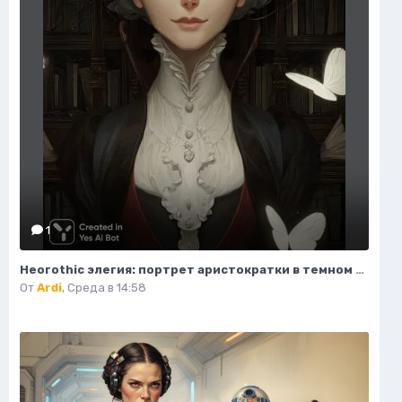
1
Неогothic элегия: портрет аристократки в темном величии библиотеки. Картинка из нейронной сети Миджорни
От
Ardi
,
Среда в 14:58