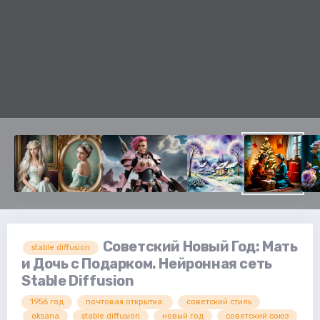
Советский Новый Год: Мать
stable diffusion
и Дочь с Подарком. Нейронная сеть
Stable Diffusion
1956 год
почтовая открытка.
советский стиль
oksana
stable diffusion
новый год
советский союз