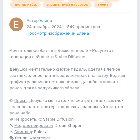
против неба.
акварельный набросок
елена
Автор
Елена
24 декабря, 2024
549 просмотров
Просмотр изображений Елена
Мечтательное Взгляд в Бесконечность - Результат
генерации нейросети Stable Diffusion
Девушка мечтательно смотрит вдаль, одетая в легкое
светло-зеленое платье, волосы играют на ветру. Водная
графика улавливает мгновение, когда небо становится
фоном для её задумчивого образа
✏️
Промт
: Девушка мечтательно смотрит вдаль, светло-
зеленое платье, ветер в волосах, акварельный этюд, на
фоне небо
🧩
Нейросеть
: 🎨 Stable Diffusion
🔨
Модель нейросети
: DreamShaper
🔧
Сэмплер
: Euler a
🎭
Стили
: Watercolor