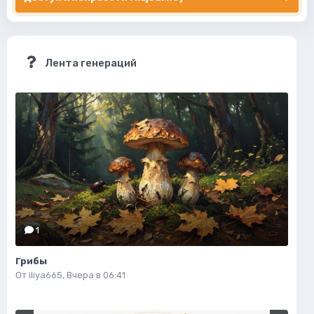
Лента генераций
1
Грибы
От
iliya665
,
Вчера в 06:41