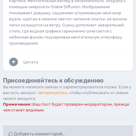
Картина 'Мечтательный взгляд в бесконечность' создана с
помощью нейросети Stable Diffusion. Изображение
показывает девушку, задумчиво устремившую свой взор
вдаль, одетую в нежное светло-зеленое платье; её волосы
легко колышутся на ветру. Сцену дополняет акварельный
стиль, где водная графика гармонично сочетается с
небесным фоном, подчеркивая мечтательную атмосферу
произведения.
Цитата
Присоединяйтесь к обсуждению
Вы можете написать сейчас и зарегистрироваться позже. Если у
вас есть аккаунт,
авторизуйтесь
, чтобы опубликовать от имени
своего аккаунта.
Примечание:
Ваш пост будет проверен модератором, прежде
чем станет видимым.
Добавить комментарий...