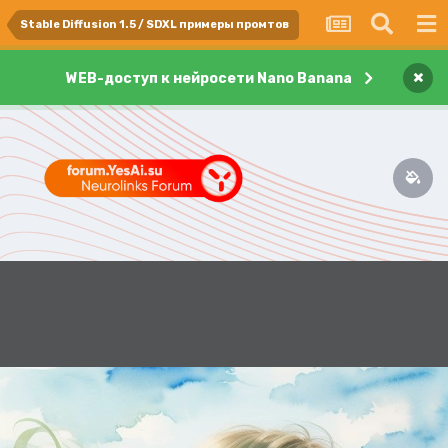
Stable Diffusion 1.5 / SDXL примеры промтов
×
WEB-доступ к нейросети Nano Banana