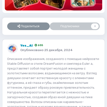
Поделиться
Подписчики
0
Yes_Ai
655
Опубликовано
25 декабря, 2024
Описание изображения, созданного с помощью нейросети
Stable Diffusion в стиле DreamFusion и сэмплера Euler a,
представляет собой портрет молодой женщины с
золотистыми волосами, вздымающимися на ветру. Взгляд
девушки сочетает естественную красоту с элементами
футуризма, а её глаза и губы, окаймленные золотым
оттенком, придают образу роковую привлекательность.
Натуральная красота переплетается с нежностью и
загадочностью, создавая образ юной девушки на пике
совершенства. Волосы описаны как карамельно-
золотистые, густые и красиво взъерошенные, а также