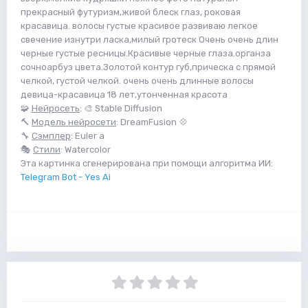
прекрасный футуризм,живой блеск глаз, роковая
красавица. волосы густые красивое развиваю легкое
свечение изнутри ласка,милый гротеск Очень очень длин
черные густые ресницы.Красивые черные глаза.органза
сочноарбуз цвета.Золотой контур губ,прическа с прямой
челкой, густой челкой. очень очень длинные волосы
девица-красавица 18 лет,утонченная красота
🧩
Нейросеть
: 🎨 Stable Diffusion
🔨
Модель нейросети
: DreamFusion 💠
🔧
Сэмплер
: Euler a
🎭
Стили
: Watercolor
Эта картинка сгенерирована при помощи алгоритма ИИ:
Telegram Bot - Yes Ai