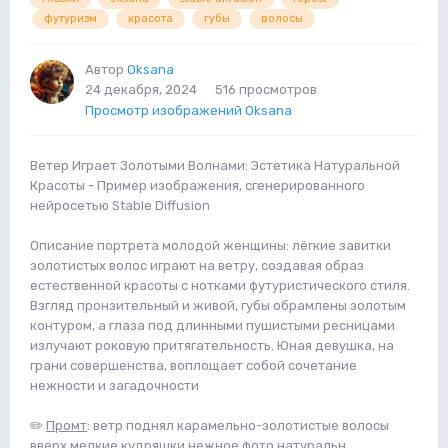
футуризм
красота
губы
волосы
Автор
Oksana
24 декабря, 2024
516 просмотров
Просмотр изображений Oksana
Ветер Играет Золотыми Волнами: Эстетика Натуральной
Красоты - Пример изображения, сгенерированного
нейросетью Stable Diffusion
Описание портрета молодой женщины: лёгкие завитки
золотистых волос играют на ветру, создавая образ
естественной красоты с нотками футуристического стиля.
Взгляд пронзительный и живой, губы обрамлены золотым
контуром, а глаза под длинными пушистыми ресницами
излучают роковую притягательность. Юная девушка, на
грани совершенства, воплощает собой сочетание
нежности и загадочности
✏️
Промт
: ветр поднял карамельно-золотистые волосы
вверх,мелкие кудряшки нежное фото натуральн