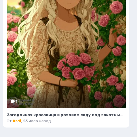
1
Загадочная красавица в розовом саду под закатным небом. Изображение из нейросети Миджорни
От
Ardi
,
23 часа назад