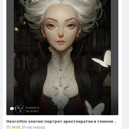
1
Неогothic элегия: портрет аристократки в темном величии библиотеки. Картинка из нейронной сети Миджорни
От
Ardi
,
21 час назад