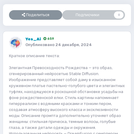
Поделиться
Подписчики
0
Yes_Ai
659
Опубликовано
24 декабря, 2024
Краткое описание текста:
Элегантная Превосходность Рождества — это образ,
сгенерированный нейросетью Stable Diffusion.
Изображение представляет собой даму в изысканном
кружевном платье пастельно-голубого цвета и элегантных
туфлях, находящуюся в роскошной обстановке усадьбы на
фоне рождественской елки. Стиль картины напоминает
гиперреализм с водяными красками и тонким пером,
создавая атмосферу высокого класса и эксклюзивности
моды. Описание промпта дополнительно уточняет образ
женщины: стильная прическа, темные волосы, голубые
глаза, а также детали одежды и окружения.
Использованная нейросеть — DreamFusion с семплером