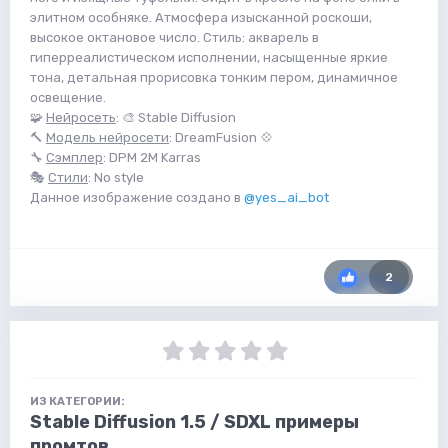
элитном особняке. Атмосфера изысканной роскоши,
высокое октановое число. Стиль: акварель в
гиперреалистическом исполнении, насыщенные яркие
тона, детальная прорисовка тонким пером, динамичное
освещение.
🧩
Нейросеть
: 🎨 Stable Diffusion
🔨
Модель нейросети
: DreamFusion 💠
🔧
Сэмплер
: DPM 2M Karras
🎭
Стили
: No style
Данное изображение создано в
@yes_ai_bot
2
ИЗ КАТЕГОРИИ:
Stable Diffusion 1.5 / SDXL примеры
промтов