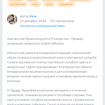
рождество
люкс
иван
акварель
Автор
Иван
23 декабря, 2024
517 просмотров
Просмотр изображений Иван
Элегантная Превосходность Рождества - Пример
генерации нейросети Stable Diffusion
Элегантная дама в роскошном интерьере: изысканный
образ на фоне рождественской елки в элитарной усадьбе.
Тонкое кружевное платье пастельно-голубого цвета и
аккуратные туфли подчеркивают благородство образа.
Гиперреализм водяных красок и детализированный
рисунок тонким пером создают атмосферу высокой моды и
роскоши
✏️
Промт
: Красивая роскошная женщина с стильной
прической, темными волосами и голубыми глазами. Она
одета в нежно-голубое кружевное платье с разрезом по
ноге и изящные туфельки. Сидит в кресле на фоне ёлки в