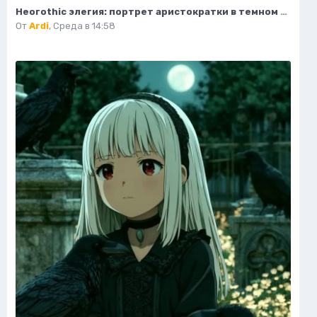
Неогothic элегия: портрет аристократки в темном величии библиотеки. Картинка из нейронной сети Миджорни
От
Ardi
,
Среда в 14:58