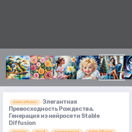
Элегантная
stable diffusion
Превосходность Рождества.
Генерация из нейросети Stable
Diffusion
роскошь
repost
визажильность
stable diffusion