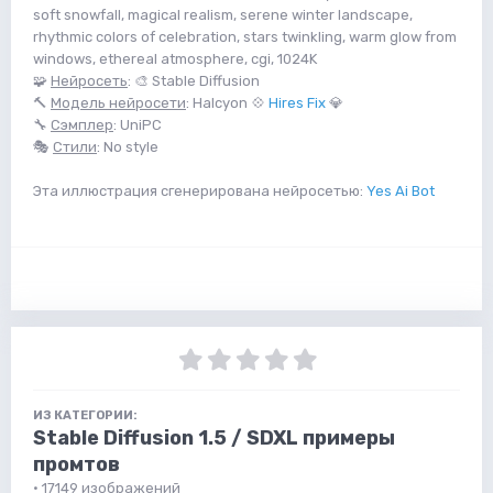
soft snowfall, magical realism, serene winter landscape,
rhythmic colors of celebration, stars twinkling, warm glow from
windows, ethereal atmosphere, cgi, 1024K
🧩
Нейросеть
: 🎨 Stable Diffusion
🔨
Модель нейросети
: Halcyon 💠
Hires Fix
💎
🔧
Сэмплер
: UniPC
🎭
Стили
: No style
Эта иллюстрация сгенерирована нейросетью:
Yes Ai Bot
ИЗ КАТЕГОРИИ:
Stable Diffusion 1.5 / SDXL примеры
промтов
· 17149 изображений