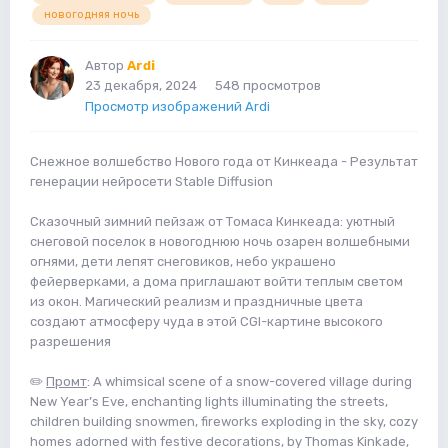
новогодняя ночь
Автор
Ardi
23 декабря, 2024
548 просмотров
Просмотр изображений Ardi
Снежное волшебство Нового года от Кинкеада - Результат
генерации нейросети Stable Diffusion
Сказочный зимний пейзаж от Томаса Кинкеада: уютный
снеговой поселок в новогоднюю ночь озарен волшебными
огнями, дети лепят снеговиков, небо украшено
фейерверками, а дома приглашают войти теплым светом
из окон. Магический реализм и праздничные цвета
создают атмосферу чуда в этой CGI-картине высокого
разрешения
✏️
Промт
: A whimsical scene of a snow-covered village during
New Year’s Eve, enchanting lights illuminating the streets,
children building snowmen, fireworks exploding in the sky, cozy
homes adorned with festive decorations, by Thomas Kinkade,