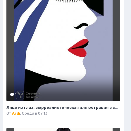
1
Лицо из глаз: сюрреалистическая иллюстрация в стиле минимализма. Нейронная сеть Миджорни
От
Ardi
,
Среда в 09:13