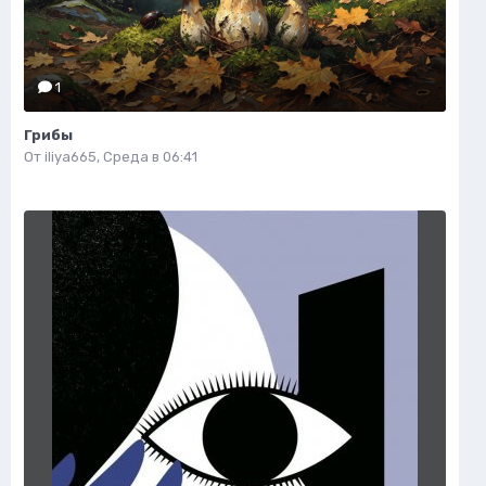
1
Грибы
От
iliya665
,
Среда в 06:41