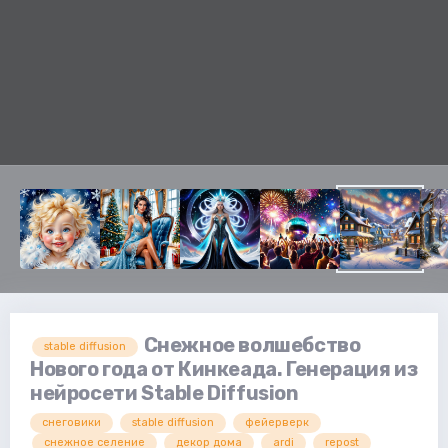
Снежное волшебство
stable diffusion
Нового года от Кинкеада. Генерация из
нейросети Stable Diffusion
снеговики
stable diffusion
фейерверк
снежное селение
декор дома
ardi
repost