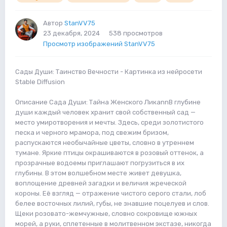
Автор
StanVV75
23 декабря, 2024
538 просмотров
Просмотр изображений StanVV75
Сады Души: Таинство Вечности - Картинка из нейросети
Stable Diffusion
Описание Сада Души: Тайна Женского ЛикаnnВ глубине
души каждый человек хранит свой собственный сад —
место умиротворения и мечты. Здесь, среди золотистого
песка и черного мрамора, под свежим бризом,
распускаются необычайные цветы, словно в утреннем
тумане. Яркие птицы окрашиваются в розовый оттенок, а
прозрачные водоемы приглашают погрузиться в их
глубины. В этом волшебном месте живет девушка,
воплощение древней загадки и величия жреческой
короны. Её взгляд — отражение чистого серого стали, лоб
белее восточных лилий, губы, не знавшие поцелуев и слов.
Щеки розовато-жемчужные, словно сокровище южных
морей, а руки, сплетенные в молитвенном экстазе, никогда