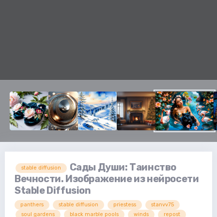
Сады Души: Таинство
stable diffusion
Вечности. Изображение из нейросети
Stable Diffusion
panthers
stable diffusion
priestess
stanvv75
soul gardens
black marble pools
winds
repost