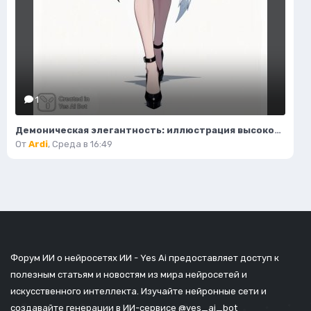
1
Демоническая элегантность: иллюстрация высокой моды в стиле фэнтези. Нейросеть Flux.1
От
Ardi
,
Среда в 16:49
Форум ИИ о нейросетях ИИ - Yes Ai предоставляет доступ к
полезным статьям и новостям из мира нейросетей и
искусственного интеллекта. Изучайте нейронные сети и
создавайте генерации в ИИ-сервисе
@yes_ai_bot