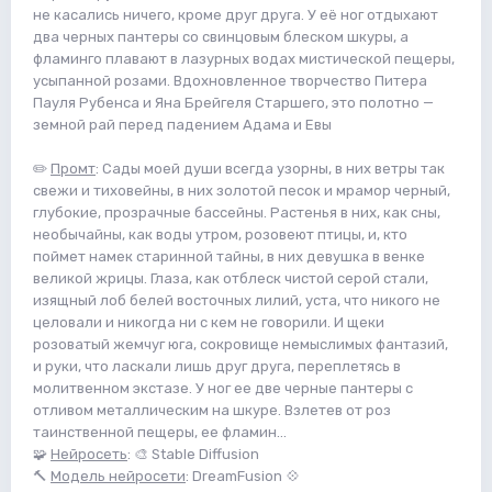
не касались ничего, кроме друг друга. У её ног отдыхают
два черных пантеры со свинцовым блеском шкуры, а
фламинго плавают в лазурных водах мистической пещеры,
усыпанной розами. Вдохновленное творчество Питера
Пауля Рубенса и Яна Брейгеля Старшего, это полотно —
земной рай перед падением Адама и Евы
✏️
Промт
: Сады моей души всегда узорны, в них ветры так
свежи и тиховейны, в них золотой песок и мрамор черный,
глубокие, прозрачные бассейны. Растенья в них, как сны,
необычайны, как воды утром, розовеют птицы, и, кто
поймет намек старинной тайны, в них девушка в венке
великой жрицы. Глаза, как отблеск чистой серой стали,
изящный лоб белей восточных лилий, уста, что никого не
целовали и никогда ни с кем не говорили. И щеки
розоватый жемчуг юга, сокровище немыслимых фантазий,
и руки, что ласкали лишь друг друга, переплетясь в
молитвенном экстазе. У ног ее две черные пантеры с
отливом металлическим на шкуре. Взлетев от роз
таинственной пещеры, ее фламин...
🧩
Нейросеть
: 🎨 Stable Diffusion
🔨
Модель нейросети
: DreamFusion 💠