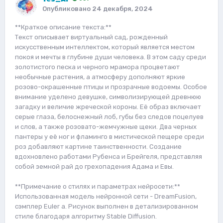
Опубликовано
24 декабря, 2024
**Краткое описание текста:**
Текст описывает виртуальный сад, рожденный
искусственным интеллектом, который является местом
покоя и мечты в глубине души человека. В этом саду среди
золотистого песка и черного мрамора процветают
необычные растения, а атмосферу дополняют яркие
розово-окрашенные птицы и прозрачные водоемы. Особое
внимание уделено девушке, символизирующей древнюю
загадку и величие жреческой короны. Её образ включает
серые глаза, белоснежный лоб, губы без следов поцелуев
и слов, а также розовато-жемчужные щеки. Два черных
пантеры у её ног и фламинго в мистической пещере среди
роз добавляют картине таинственности. Создание
вдохновлено работами Рубенса и Брейгеля, представляя
собой земной рай до грехопадения Адама и Евы.
**Примечание о стилях и параметрах нейросети:**
Использованная модель нейронной сети - DreamFusion,
сэмплер Euler a. Рисунок выполнен в детализированном
стиле благодаря алгоритму Stable Diffusion.