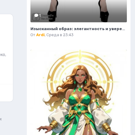
1
Изысканный образ: элегантность и уверенность в деталях. Нейросеть Flux.1
От
Ardi
,
Среда в 23:43
ко,
и