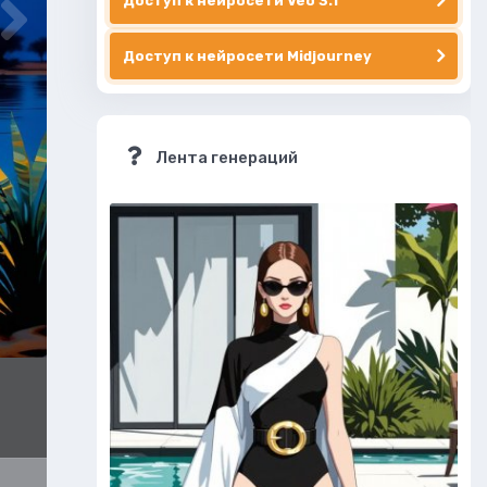
Доступ к нейросети Veo 3.1
Доступ к нейросети Midjourney
Лента генераций