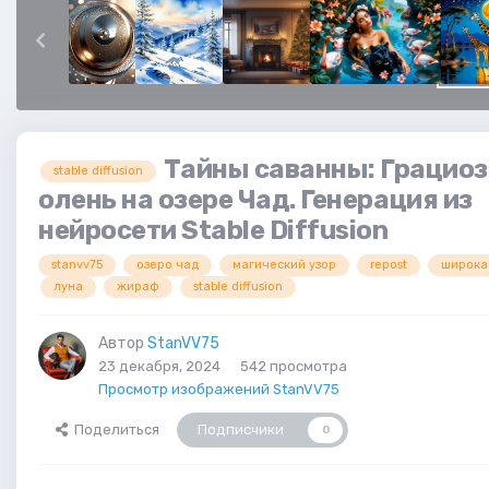
Тайны саванны: Грацио
stable diffusion
олень на озере Чад. Генерация из
нейросети Stable Diffusion
stanvv75
озеро чад
магический узор
repost
широка
луна
жираф
stable diffusion
Автор
StanVV75
23 декабря, 2024
542 просмотра
Просмотр изображений StanVV75
Поделиться
Подписчики
0