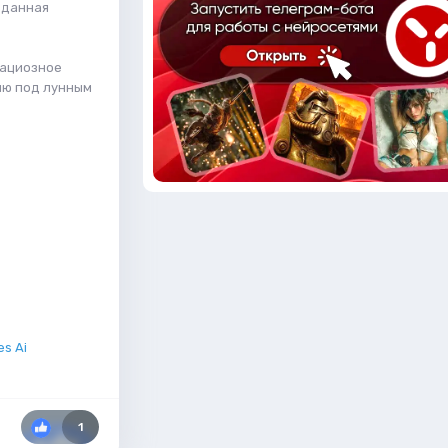
зданная
рациозное
ию под лунным
es Ai
1