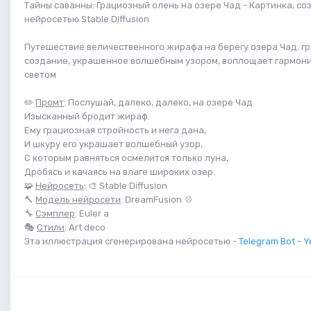
Тайны саванны: Грациозный олень на озере Чад - Картинка, со
нейросетью Stable Diffusion
Путешествие величественного жирафа на берегу озера Чад: г
создание, украшенное волшебным узором, воплощает гармон
светом
✏️
Промт
: Послушай, далеко, далеко, на озере Чад
Изысканный бродит жираф.
Ему грациозная стройность и нега дана,
И шкуру его украшает волшебный узор,
С которым равняться осмелится только луна,
Дробясь и качаясь на влаге широких озер.
🧩
Нейросеть
: 🎨 Stable Diffusion
🔨
Модель нейросети
: DreamFusion 💠
🔧
Сэмплер
: Euler a
🎭
Стили
: Art deco
Эта иллюстрация сгенерирована нейросетью -
Telegram Bot - Y