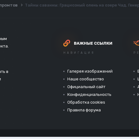
ы промтов
Тайны саванны: Грациозный олень на озере Чад. Генер
зным
ВАЖНЫЕ ССЫЛКИ
екта.
НАВИГАЦИЯ
Р
Галерея изображений
ть в
и
Наше сообщество
Официальный сайт
Конфиденциальность
Обработка cookies
Правила форума