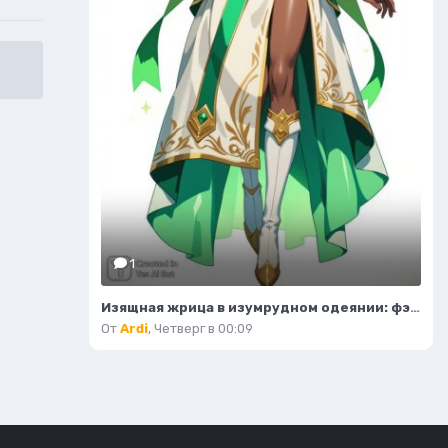
1
Изящная жрица в изумрудном одеянии: фэнтезийный портрет. Картинка из нейронной сети Flux.1
От
Ardi
,
Четверг в 00:09