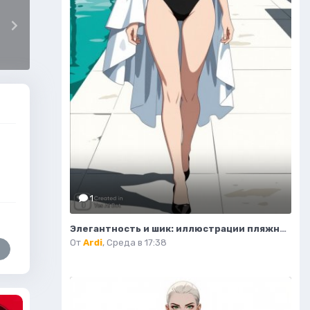
1
Элегантность и шик: иллюстрации пляжной моды в стиле люкс. Картинка из нейросети Flux
От
Ardi
,
Среда в 17:38