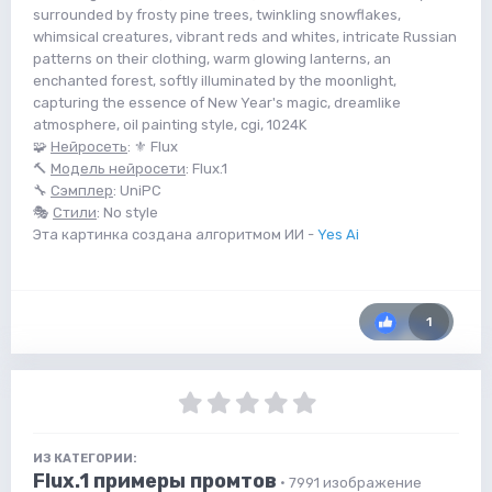
surrounded by frosty pine trees, twinkling snowflakes,
whimsical creatures, vibrant reds and whites, intricate Russian
patterns on their clothing, warm glowing lanterns, an
enchanted forest, softly illuminated by the moonlight,
capturing the essence of New Year's magic, dreamlike
atmosphere, oil painting style, cgi, 1024K
🧩
Нейросеть
: ⚜️ Flux
🔨
Модель нейросети
: Flux.1
🔧
Сэмплер
: UniPC
🎭
Стили
: No style
Эта картинка создана алгоритмом ИИ -
Yes Ai
1
ИЗ КАТЕГОРИИ:
Flux.1 примеры промтов
· 7991 изображение