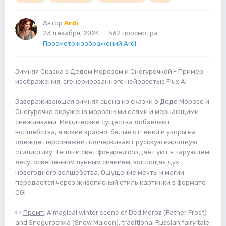
Автор
Ardi
23 декабря, 2024
562 просмотра
Просмотр изображений Ardi
Зимняя Сказка с Дедом Морозом и Снегурочкой - Пример
изображения, сгенерированного нейросетью Flux Ai
Завораживающая зимняя сцена из сказки о Деде Морозе и
Снегурочке окружена морозными елями и мерцающими
снежинками. Мифические существа добавляют
волшебства, а яркие красно-белые оттенки и узоры на
одежде персонажей подчеркивают русскую народную
стилистику. Теплый свет фонарей создает уют в чарующем
лесу, освещенном лунным сиянием, воплощая дух
новогоднего волшебства. Ощущение мечты и магии
передается через живописный стиль картинки в формате
CGI
✏️
Промт
: A magical winter scene of Ded Moroz (Father Frost)
and Snegurochka (Snow Maiden), traditional Russian fairy tale,