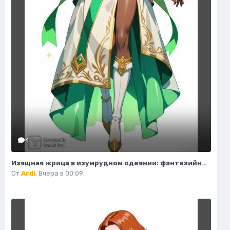
1
Изящная жрица в изумрудном одеянии: фэнтезийный портрет. Картинка из нейронной сети Flux.1
От
Ardi
,
Вчера в 00:09