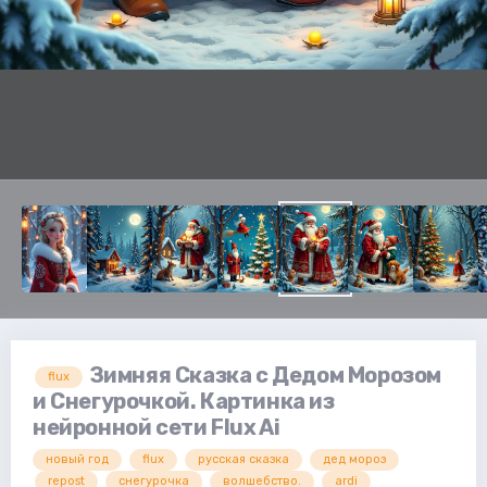
Зимняя Сказка с Дедом Морозом
flux
и Снегурочкой. Картинка из
нейронной сети Flux Ai
новый год
flux
русская сказка
дед мороз
repost
снегурочка
волшебство.
ardi