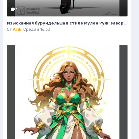
1
Изысканная бурундельша в стиле Мулен Руж: завораживающая мода и красота. Генерация из нейронной сети Flux 1
От
Ardi
,
Среда в 16:33