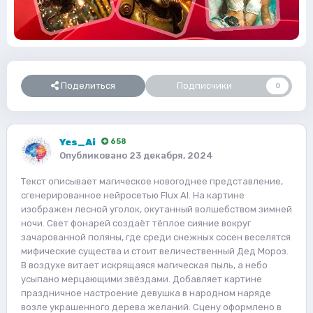
Поделиться
Подписчики
0
Yes_Ai
658
Опубликовано
23 декабря, 2024
Текст описывает магическое новогоднее представление,
сгенерированное нейросетью Flux AI. На картине
изображен лесной уголок, окутанный волшебством зимней
ночи. Свет фонарей создаёт тёплое сияние вокруг
зачарованной поляны, где среди снежных сосен веселятся
мифические существа и стоит величественный Дед Мороз.
В воздухе витает искрящаяся магическая пыль, а небо
усыпано мерцающими звёздами. Добавляет картине
праздничное настроение девушка в народном наряде
возле украшенного дерева желаний. Сцену оформлено в