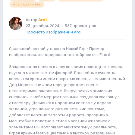
новогодний лес
Автор
Ardi
23 декабря, 2024
567 просмотров
Просмотр изображений Ardi
Сказочный лесной уголок на Новый Год - Пример
изображения, сгенерированного нейросетью Flux Ai
Зачарованная поляна в лесу во время новогоднего вечера
окутана мягким светом фонарей. Волшебные существа
веселятся среди инеем покрытых сосен, а величественный
Дед Мороз в снежном наряде придает сцене
неповторимое очарование. Вокруг вихрь магических
снежинок, в небе мерцают огоньки, создавая сказочную
атмосферу. Девчонка в народном костюме у дерева
желаний, украшенного разноцветными лентами,
добавляет картине теплоты и радости праздника.
Масштабное полотно в стиле масляной живописи с
элементами CGI воплощает мечтательную реальность,
играя яркими festive цветами на высоком разрешении