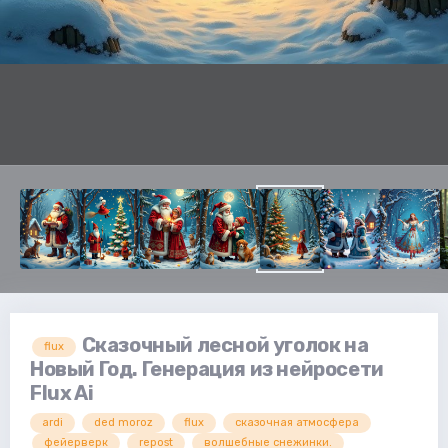
Сказочный лесной уголок на
flux
Новый Год. Генерация из нейросети
Flux Ai
ardi
ded moroz
flux
сказочная атмосфера
фейерверк
repost
волшебные снежинки.