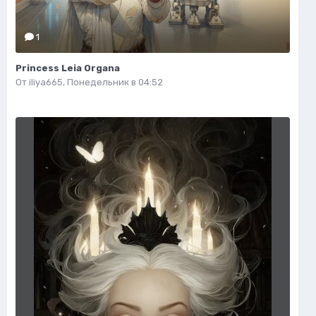
1
Princess Leia Organa
От
iliya665
,
Понедельник в 04:52