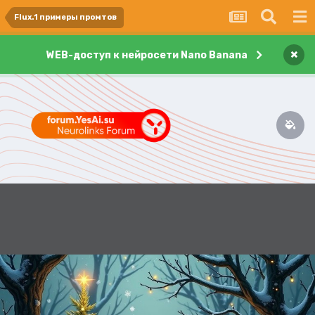
Flux.1 примеры промтов
×
WEB-доступ к нейросети Nano Banana