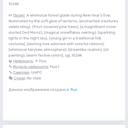
1024K
✏️
Промт
: A whimsical forest glade during New Year's Eve,
illuminated by the soft glow of lanterns, (enchanted creatures
celebrating), (frost-covered pine trees), (a magnificent snow-
dusted Ded Moroz), (magical snowflakes swirling), (sparkling
lights in the night sky), (young girl in a traditional folk
costume), (wishing tree adorned with colorful ribbons),
(whimsical fairytale atmosphere), (dreamlike realism), (oil
painting), (warm festive colors), cgi, 1024K
🧩
Нейросеть
: ⚜️ Flux
🔨
Модель нейросети
: Flux.1
🔧
Сэмплер
: UniPC
🎭
Стили
: No style
Данное изображение создано в:
flux