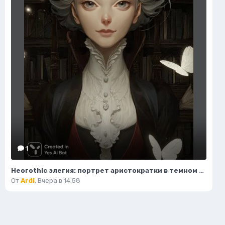
1
Неогothic элегия: портрет аристократки в темном величии библиотеки. Картинка из нейронной сети Миджорни
От
Ardi
,
Вчера в 14:58