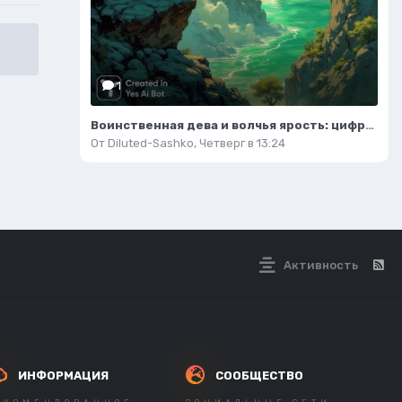
1
Воинственная дева и волчья ярость: цифровая живопись в стиле Дона Херцфельдта. Нейросеть Flux
От
Diluted-Sashko
,
Четверг в 13:24
Активность
ИНФОРМАЦИЯ
СООБЩЕСТВО