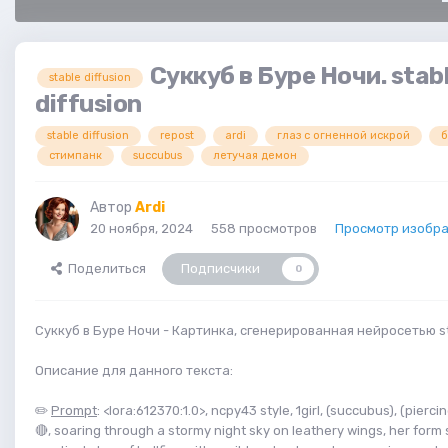
Суккуб в Буре Ночи. stab
stable diffusion
diffusion
stable diffusion
repost
ardi
глаз с огненной искрой
б
стимпанк
succubus
летучая демон
Автор
Ardi
20 ноября, 2024
558 просмотров
Просмотр изобра
Поделиться
Подписчики
0
Суккуб в Буре Ночи - Картинка, сгенерированная нейросетью sta
Описание для данного текста:
✏️
Prompt
: <lora:612370:1.0>, ncpy43 style, 1girl, (succubus), (pierc
🔴, soaring through a stormy night sky on leathery wings, her form