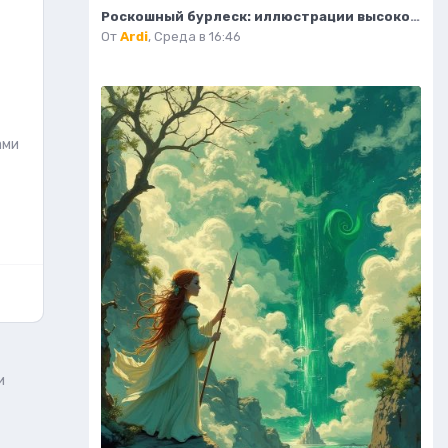
Роскошный бурлеск: иллюстрации высокой моды в стиле кабаре Мулен Руж. Нейронная сеть Flux 1
От
Ardi
,
Среда в 16:46
ами
и