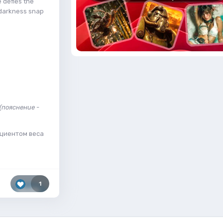
e defies the
 darkness snap
(пояснение -
циентом веса
1