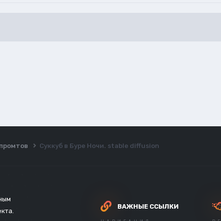
ы промтов
Суккуб в Буре Ночи. stable diffusion
зным
ВАЖНЫЕ ССЫЛКИ
екта.