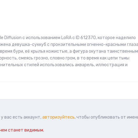
 Diffusion с использованием LoRA с ID 612370, которое наделило
бражена девушка-суккуб с пронзительными огненно-красными глаз
 время бури, её крылья кожистые, а фигура окутана таинственным
ность, смеясь грозно, словно гром, в то время как цепи тьмы
олнительных стилей использовались акварель, иллюстрация и
у вас есть аккаунт,
авторизуйтесь
, чтобы опубликовать от имен
чем станет видимым.