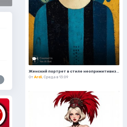
1
Женский портрет в стиле неопримитивизма с африканским влиянием и яркими деталями. Нейронная сеть Midjourney
От
Ardi
,
Среда в 13:09