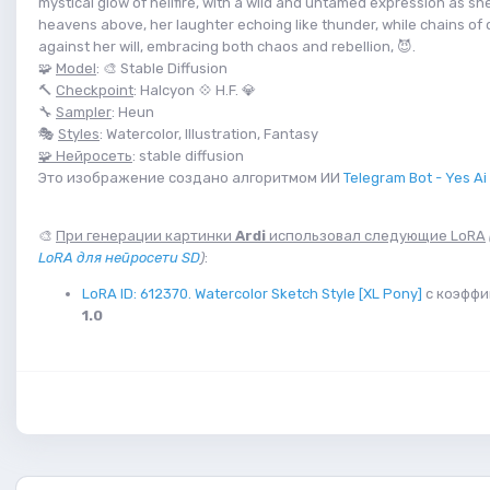
mystical glow of hellfire, with a wild and untamed expression as sh
heavens above, her laughter echoing like thunder, while chains of
against her will, embracing both chaos and rebellion, 😈.
🧩
Model
: 🎨 Stable Diffusion
🔨
Checkpoint
: Halcyon 💠 H.F. 💎
🔧
Sampler
: Heun
🎭
Styles
: Watercolor, Illustration, Fantasy
🧩 Нейросеть
: stable diffusion
Это изображение создано алгоритмом ИИ
Telegram Bot - Yes Ai
🎨
При генерации картинки
Ardi
использовал следующие LoRA
LoRA для нейросети SD
)
:
LoRA ID: 612370. Watercolor Sketch Style [XL Pony]
с коэффи
1.0