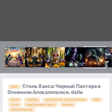
Стиль Хаоса: Черный Пантера в
dalle
Огненном Апокалипсисе. dalle
repost
adafrias
супергерой чёрная пантера
dalle
огонь
разрушенный город
молния
дикая природа