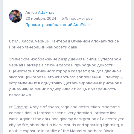
Автор
AdaFrias
20 ноября, 2024
575 просмотров
Просмотр изображений AdaFrias
Стиль Хаоса: Черный Пантера в Огненном Апокалипсисе -
Пример генерации нейросети dalle
Эпическое изображение разрушения и силы: Супергерой
Чёрная Пантера в стихии хаоса и природной дикости.
Сценография огненного города создаёт фон для двойной
экспозиции героя и его животного воплощения — пантеры,
устремлённых в одну точку. Детализированный рисунок и
динамичные линии подчёркивают мощь и уверенность
персонажа
✏️
Prompt
: A style of chaos, rage and destruction. cinematic
composition. a fantastic scene. very detailed, intricate line
work. Against the dark and gloomy background of a destroyed
city on fire, shrouded in black clouds and sparkling lightning, a
double exposure in profile of the Marvel superhero Black