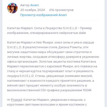
Автор
Aiveri
20 ноября, 2024
616 просмотров
Просмотр изображений Aiveri
Капитан Марвел: Сила и Лидерство S.H.I.E.L.D - Пример
изображения, сгенерированного нейросетью dalle
Капитан Марвел и Ник Фьюри: союз силы и ума в сердце
S.H.I.E.L.D. В реалистичном стиле Джона Ромиты, эти
могучие защитники мира обсуждают свои стратегии и
личные жертвы, создавая атмосферу доверия в уединении
офиса организации. Золотые акценты костюма Капитана
Марвел перекликаются с харизмой Фьюри, его повязка на
глазу и черная куртка подчеркивают опыт и решимость
лидера S.H.I.E.L.D. Стены, увешанные снимками миссий,
напоминают о важности каждого принятого решения, а
мягкий свет придает моменту особую значимость в
высококачественной CGI-графике разрешением 1024K
✏️
Prompt
: Капитан Марвел, уверенная и мощная, с
короткими светлыми волосами и ярким костюмом с