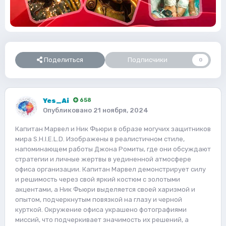
Поделиться
Подписчики
0
Yes_Ai
658
Опубликовано
21 ноября, 2024
Капитан Марвел и Ник Фьюри в образе могучих защитников
мира S.H.I.E.L.D. Изображены в реалистичном стиле,
напоминающем работы Джона Ромиты, где они обсуждают
стратегии и личные жертвы в уединенной атмосфере
офиса организации. Капитан Марвел демонстрирует силу
и решимость через свой яркий костюм с золотыми
акцентами, а Ник Фьюри выделяется своей харизмой и
опытом, подчеркнутым повязкой на глазу и черной
курткой. Окружение офиса украшено фотографиями
миссий, что подчеркивает значимость их решений, а