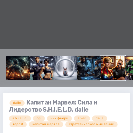
Капитан Марвел: Сила и
dalle
Лидерство S.H.I.E.L.D. dalle
s.h.i.e.l.d.
cgi
ник фьюри
aiveri
dalle
repost
капитан марвел
стратегическое мышление