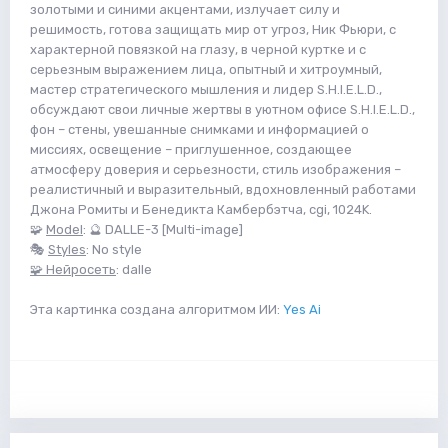
золотыми и синими акцентами, излучает силу и
решимость, готова защищать мир от угроз, Ник Фьюри, с
характерной повязкой на глазу, в черной куртке и с
серьезным выражением лица, опытный и хитроумный,
мастер стратегического мышления и лидер S.H.I.E.L.D.,
обсуждают свои личные жертвы в уютном офисе S.H.I.E.L.D.,
фон – стены, увешанные снимками и информацией о
миссиях, освещение – приглушенное, создающее
атмосферу доверия и серьезности, стиль изображения –
реалистичный и выразительный, вдохновленный работами
Джона Ромиты и Бенедикта Камбербэтча, cgi, 1024K.
🧩
Model
: 🔮 DALLE-3 [Multi-image]
🎭
Styles
: No style
🧩 Нейросеть
: dalle
Эта картинка создана алгоритмом ИИ:
Yes Ai