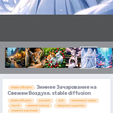
Зимнее Зачарование на
stable diffusion
Свежем Воздухе. stable diffusion
stable diffusion
рассвет
ardi
замерзшее озеро
repost
зимний пейзаж
эфирные существа
ледяная королева