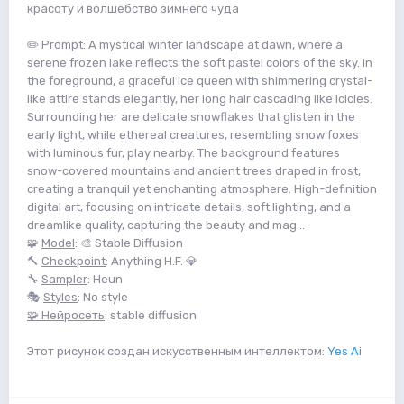
красоту и волшебство зимнего чуда
✏️
Prompt
: A mystical winter landscape at dawn, where a
serene frozen lake reflects the soft pastel colors of the sky. In
the foreground, a graceful ice queen with shimmering crystal-
like attire stands elegantly, her long hair cascading like icicles.
Surrounding her are delicate snowflakes that glisten in the
early light, while ethereal creatures, resembling snow foxes
with luminous fur, play nearby. The background features
snow-covered mountains and ancient trees draped in frost,
creating a tranquil yet enchanting atmosphere. High-definition
digital art, focusing on intricate details, soft lighting, and a
dreamlike quality, capturing the beauty and mag...
🧩
Model
: 🎨 Stable Diffusion
🔨
Checkpoint
: Anything H.F. 💎
🔧
Sampler
: Heun
🎭
Styles
: No style
🧩 Нейросеть
: stable diffusion
Этот рисунок создан искусственным интеллектом:
Yes Ai