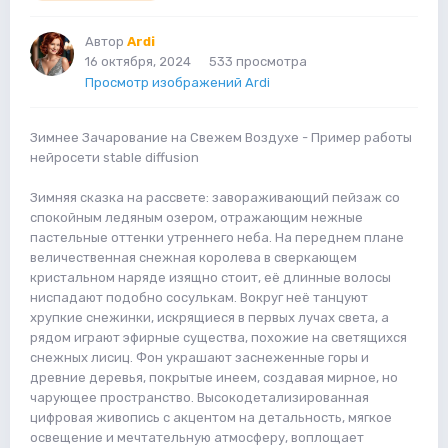
Автор
Ardi
16 октября, 2024
533 просмотра
Просмотр изображений Ardi
Зимнее Зачарование на Свежем Воздухе - Пример работы
нейросети stable diffusion
Зимняя сказка на рассвете: завораживающий пейзаж со
спокойным ледяным озером, отражающим нежные
пастельные оттенки утреннего неба. На переднем плане
величественная снежная королева в сверкающем
кристальном наряде изящно стоит, её длинные волосы
ниспадают подобно сосулькам. Вокруг неё танцуют
хрупкие снежинки, искрящиеся в первых лучах света, а
рядом играют эфирные существа, похожие на светящихся
снежных лисиц. Фон украшают заснеженные горы и
древние деревья, покрытые инеем, создавая мирное, но
чарующее пространство. Высокодетализированная
цифровая живопись с акцентом на детальность, мягкое
освещение и мечтательную атмосферу, воплощает