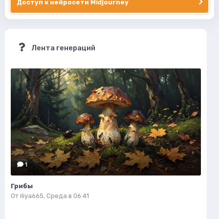
Доступ к нейросети Midjourney
Лента генераций
1
Грибы
От
iliya665
,
Среда в 06:41