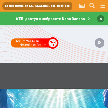
Stable Diffusion 1.5 / SDXL примеры промтов
×
WEB-доступ к нейросети Nano Banana