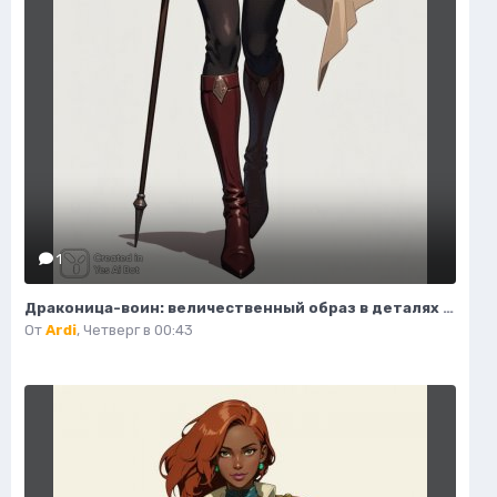
1
Драконица-воин: величественный образ в деталях модной иллюстрации. Нейросеть Flux 1
От
Ardi
,
Четверг в 00:43