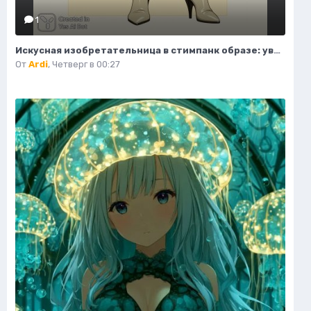
1
Искусная изобретательница в стимпанк образе: уверенность и элегантность в деталях. Нейросеть Flux
От
Ardi
,
Четверг в 00:27