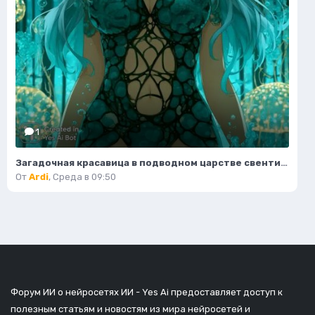
1
Загадочная красавица в подводном царстве свентилиящих водорослей и коралловых арках. Нейронная сеть Миджорни
От
Ardi
,
Среда в 09:50
Форум ИИ о нейросетях ИИ - Yes Ai предоставляет доступ к
полезным статьям и новостям из мира нейросетей и