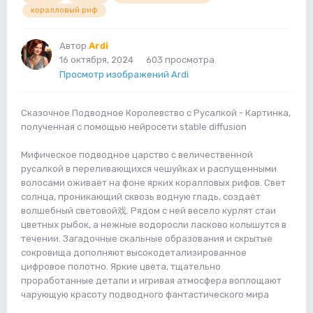
коралловый риф
Автор
Ardi
16 октября, 2024
603 просмотра
Просмотр изображений Ardi
Сказочное Подводное Королевство с Русалкой - Картинка,
полученная с помощью нейросети stable diffusion
Мифическое подводное царство с величественной
русалкой в переливающихся чешуйках и распущенными
волосами оживает на фоне ярких коралловых рифов. Свет
солнца, проникающий сквозь водную гладь, создаёт
волшебный световой戏. Рядом с ней весело курлят стаи
цветных рыбок, а нежные водоросли ласково колышутся в
течении. Загадочные скальные образования и скрытые
сокровища дополняют высокодетализированное
цифровое полотно. Яркие цвета, тщательно
проработанные детали и игривая атмосфера воплощают
чарующую красоту подводного фантастического мира