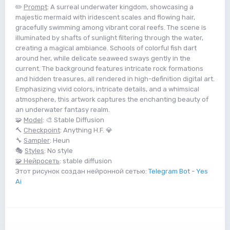
✏️
Prompt
: A surreal underwater kingdom, showcasing a
majestic mermaid with iridescent scales and flowing hair,
gracefully swimming among vibrant coral reefs. The scene is
illuminated by shafts of sunlight filtering through the water,
creating a magical ambiance. Schools of colorful fish dart
around her, while delicate seaweed sways gently in the
current. The background features intricate rock formations
and hidden treasures, all rendered in high-definition digital art.
Emphasizing vivid colors, intricate details, and a whimsical
atmosphere, this artwork captures the enchanting beauty of
an underwater fantasy realm.
🧩
Model
: 🎨 Stable Diffusion
🔨
Checkpoint
: Anything H.F. 💎
🔧
Sampler
: Heun
🎭
Styles
: No style
🧩 Нейросеть
: stable diffusion
Этот рисунок создан нейронной сетью:
Telegram Bot - Yes
Ai