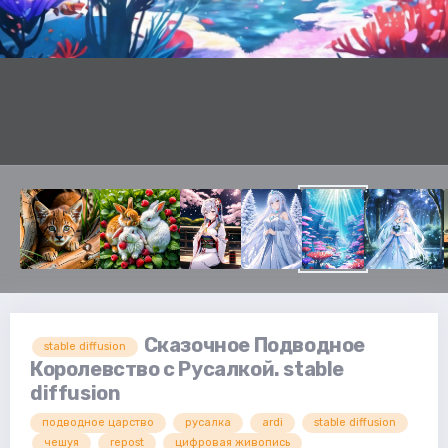
Сказочное Подводное
stable diffusion
Королевство с Русалкой. stable
diffusion
подводное царство
русалка
ardi
stable diffusion
чешуя
repost
цифровая живопись