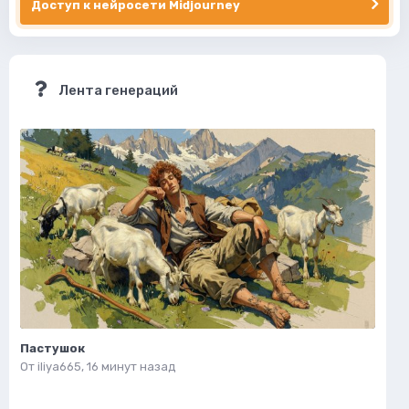
Доступ к нейросети Midjourney
Лента генераций
Пастушок
От
iliya665
,
16 минут назад