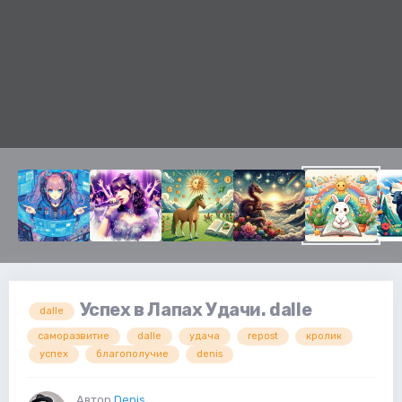
Успех в Лапах Удачи. dalle
dalle
саморазвитие
dalle
удача
repost
кролик
успех
благополучие
denis
Автор
Denis