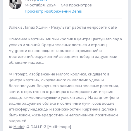
14 октября, 2024
540 просмотров
Просмотр изображений Denis
Успех в Лапах Удачи - Результат работы нейросети dalle
Описание картины: Милый кролик в центре цветущего сада
успеха и знаний. Среди зеленых листьев и страниц
мудрости он воплощает гармонию стремлений и
достижений, окруженный звездами побед и радужными
облаками надежд
✏️
Prompt
: Изображение милого кролика, сидящего в
центре картины, окруженного символами удачи и
благополучия. Вокруг него размещены зеленые растения,
книги, открытые на страницах о саморазвитии, и яркие
звезды, символизирующие успех и славу. На заднем фоне
видны радужные облака и солнечные лучи, создающие
атмосферу надежды и возможностей. Картинка должна
быть яркой, жизнерадостной и наполненной позитивной
энергией
🧩
Model
: 🔮 DALLE-3 [Multi-image]