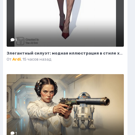
1
Элегантный силуэт: модная иллюстрация в стиле хай-енд журнала. Изображение из нейросети Flux.1
От
Ardi
,
15 часов назад
1