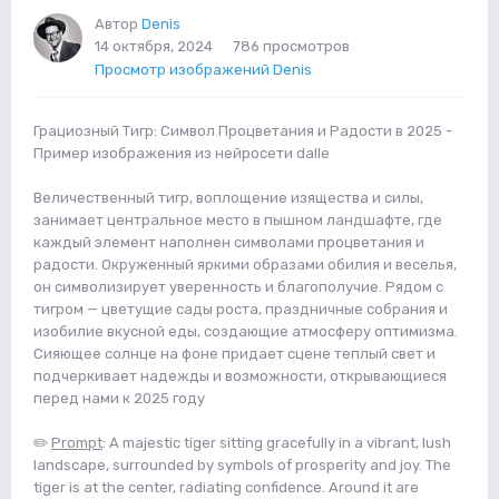
Автор
Denis
14 октября, 2024
786 просмотров
Просмотр изображений Denis
Грациозный Тигр: Символ Процветания и Радости в 2025 -
Пример изображения из нейросети dalle
Величественный тигр, воплощение изящества и силы,
занимает центральное место в пышном ландшафте, где
каждый элемент наполнен символами процветания и
радости. Окруженный яркими образами обилия и веселья,
он символизирует уверенность и благополучие. Рядом с
тигром — цветущие сады роста, праздничные собрания и
изобилие вкусной еды, создающие атмосферу оптимизма.
Сияющее солнце на фоне придает сцене теплый свет и
подчеркивает надежды и возможности, открывающиеся
перед нами к 2025 году
✏️
Prompt
: A majestic tiger sitting gracefully in a vibrant, lush
landscape, surrounded by symbols of prosperity and joy. The
tiger is at the center, radiating confidence. Around it are