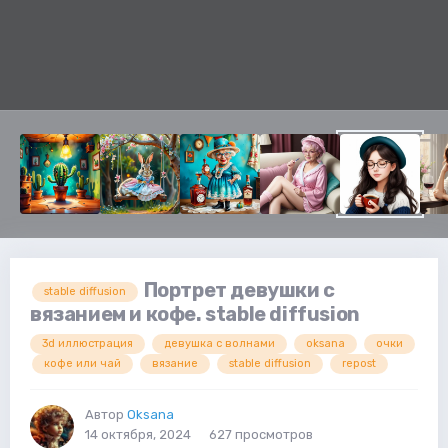
Портрет девушки с
stable diffusion
вязанием и кофе. stable diffusion
3d иллюстрация
девушка с волнами
oksana
очки
кофе или чай
вязание
stable diffusion
repost
Автор
Oksana
14 октября, 2024
627 просмотров