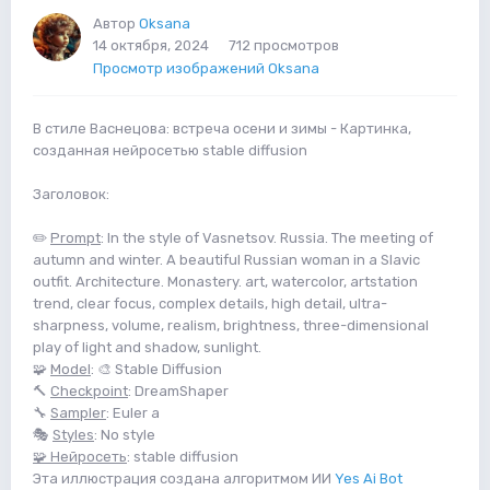
Автор
Oksana
14 октября, 2024
712 просмотров
Просмотр изображений Oksana
В стиле Васнецова: встреча осени и зимы - Картинка,
созданная нейросетью stable diffusion
Заголовок:
✏️
Prompt
: In the style of Vasnetsov. Russia. The meeting of
autumn and winter. A beautiful Russian woman in a Slavic
outfit. Architecture. Monastery. art, watercolor, artstation
trend, clear focus, complex details, high detail, ultra-
sharpness, volume, realism, brightness, three-dimensional
play of light and shadow, sunlight.
🧩
Model
: 🎨 Stable Diffusion
🔨
Checkpoint
: DreamShaper
🔧
Sampler
: Euler a
🎭
Styles
: No style
🧩 Нейросеть
: stable diffusion
Эта иллюстрация создана алгоритмом ИИ
Yes Ai Bot