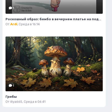
1
Роскошный образ: бимбо в вечернем платье на подиуме. Генерация из нейронной сети Flux 1
От
Ardi
,
Среда в 16:14
1
Грибы
От
iliya665
,
Среда в 06:41