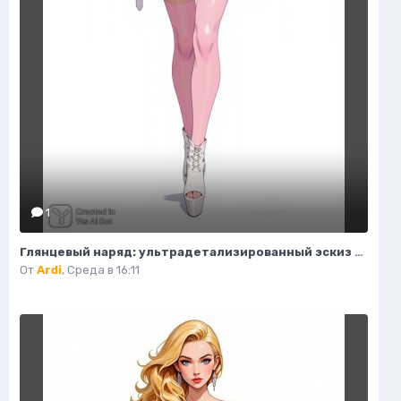
1
Глянцевый наряд: ультрадетализированный эскиз моды и гламура в стиле пастель. Картинка из нейронной сети Flux Ai
От
Ardi
,
Среда в 16:11