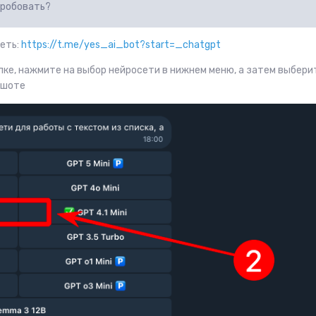
опробовать?
еть:
https://t.me/yes_ai_bot?start=_chatgpt
лке, нажмите на выбор нейросети в нижнем меню, а затем выбери
иншоте