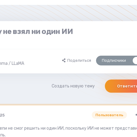
у не взял ни один ИИ
Поделиться
Подписчики
mma / LLaMA
Создать новую тему
Ответит
025
Пользователь
цепи не смог решить ни один ИИ, поскольку ИИ не может представ
епь.