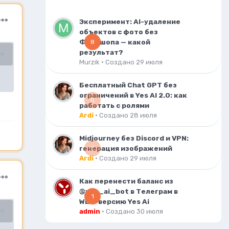
Эксперимент: AI-удаление
объектов с фото без
Фотошопа — какой
8
результат?
Murzik
· Создано
29 июля
Бесплатный Chat GPT без
ограничений в Yes AI 2.0: как
0
работать с ролями
Ardi
· Создано
28 июля
Midjourney без Discord и VPN:
генерация изображений
0
Ardi
· Создано
29 июля
Как перенести баланс из
@yes_ai_bot в Телеграм в
1
WEB-версию Yes Ai
admin
· Создано
30 июля