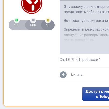
Эту задачу о длине якорно
представить себе, как выг
Вот текст условия задачи:
358
500
10
Определить длину якорной 
следующие размеры: диаме
звено, равна 15 мм.
Chat GPT 4.1 пробовали ?
Цитата