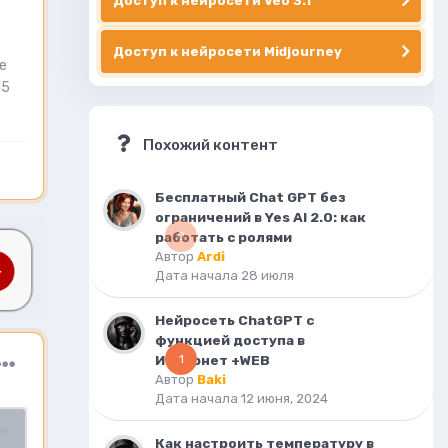
Доступ к нейросети Veo 3.1
Доступ к нейросети Midjourney
е
15
Похожий контент
Бесплатный Chat GPT без
ограничений в Yes AI 2.0: как
работать с ролями
0
Автор
Ardi
Дата начала
28 июля
Нейросеть ChatGPT с
функцией доступа в
Интернет +WEB
1
Автор
Baki
Дата начала
12 июня, 2024
Как настроить температуру в