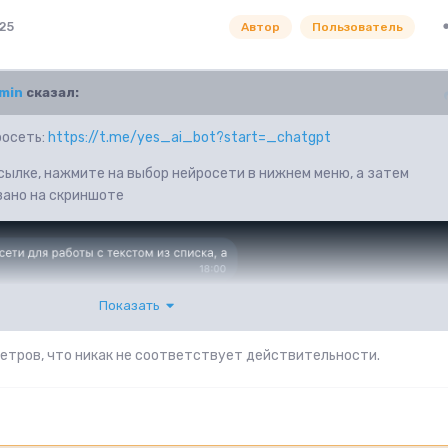
25
Автор
Пользователь
min
сказал:
росеть:
https://t.me/yes_ai_bot?start=_chatgpt
сылке, нажмите на выбор нейросети в нижнем меню, а затем
азано на скриншоте
Показать
 метров, что никак не соответствует действительности.