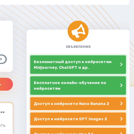
ОБЪЯВЛЕНИЯ
3
Безлимитный доступ к нейросетям
Midjourney, ChatGPT и др.
Бесплатное онлайн-обучение по
ь
нейросетям
Доступ к нейросети Nano Banana 2
Доступ к нейросети GPT Images 2
ить