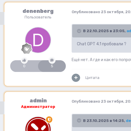
denenberg
Опубликовано
23 октября, 20
Пользователь
В 22.10.2025 в 23:05,
a
Chat GPT 4.1 пробовали ?
Ещё нет. А где и как его поп
0
5
Цитата
admin
Опубликовано
23 октября, 20
Администратор
В 23.10.2025 в 14:25,
d