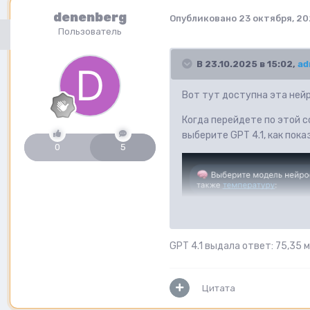
denenberg
Опубликовано
23 октября, 20
Пользователь
В 23.10.2025 в 15:02,
ad
Вот тут доступна эта ней
Когда перейдете по этой с
выберите GPT 4.1, как пок
0
5
GPT 4.1 выдала ответ: 75,35
Цитата