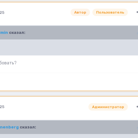
25
Автор
Пользователь
dmin
сказал:
робовать?
25
Администратор
enenberg
сказал: