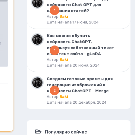
нейросети Chat GPT для
написания статей?
1
Автор
Baki
Дата начала
17 июня, 2024
Как можно обучить
нейросеть ChatGPT,
о
используя собственный текст
1
и контент сайта - gLoRA
Автор
Baki
Дата начала
20 июня, 2024
Cоздаем готовые промты для
генерации изображений в
нейросети ChatGPT - Merge
2
Автор
Baki
Дата начала
20 декабря, 2024
Популярно сейчас