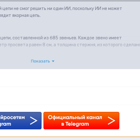
й цепи не смог решить ни один ИИ, поскольку ИИ не может
лядит якорная цепь.
цепи, составленной из 685 звеньев. Каждое звено имеет
тр просвета равен 8 см, а толщина стержня, из которого сделан
Показать