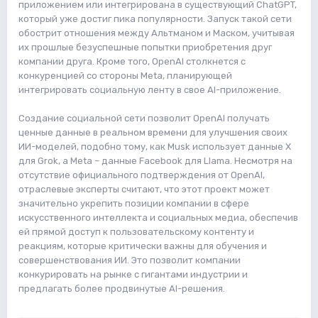
приложением или интегрирована в существующий ChatGPT,
который уже достиг пика популярности. Запуск такой сети
обострит отношения между Альтманом и Маском, учитывая
их прошлые безуспешные попытки приобретения друг
компании друга. Кроме того, OpenAI столкнется с
конкуренцией со стороны Meta, планирующей
интегрировать социальную ленту в свое AI-приложение.
Создание социальной сети позволит OpenAI получать
ценные данные в реальном времени для улучшения своих
ИИ-моделей, подобно тому, как Musk использует данные X
для Grok, а Meta – данные Facebook для Llama. Несмотря на
отсутствие официального подтверждения от OpenAI,
отраслевые эксперты считают, что этот проект может
значительно укрепить позиции компании в сфере
искусственного интеллекта и социальных медиа, обеспечив
ей прямой доступ к пользовательскому контенту и
реакциям, которые критически важны для обучения и
совершенствования ИИ. Это позволит компании
конкурировать на рынке с гигантами индустрии и
предлагать более продвинутые AI-решения.