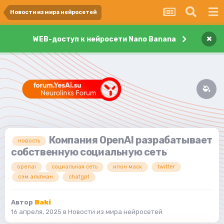
Новости из мира нейросетей
×
WEB-доступ к нейросети Nano Banana
Компания OpenAI разрабатывает
новость
собственную социальную сеть
openai
социальная сеть
илон маск
twitter
сэм альтман
chatgpt
Автор
Baki
16 апреля, 2025
в
Новости из мира нейросетей