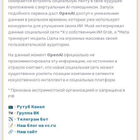
собирается встроить социальную ленту в своё будущее
приложение с виртуальным AI-помощником. Запуск
подобного сервиса даст
OpenAI
доступ к уникальным
данным в реальном времени, которые уже используют
конкуренты для улучшения своих ИИ: Musk интегрировал
данные социальной сети *X с собственным ИИ Grok, а *Meta
тренирует модель Llama на огромных массивах своей
пользовательской аудитории.
На данный момент
OpenAI
официально не
прокомментировала эту информацию, но источники в
отрасли считают, что новая социальная сеть может
существенно усилить позиции компании в сегменте
искусственного интеллекта и социальных платформ.
* Признана экстремистской организацией и запрещена в
РФ
📺
-
Рутуб Канал
™️
-
Группа ВК
✈️
-
Телеграм бот
📝
-
Наш блог на vc.ru
🔗
-
Наш сайт