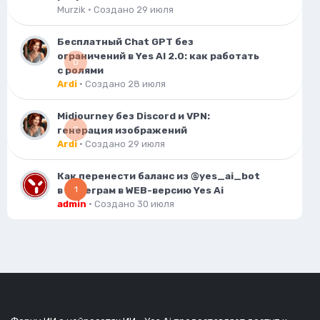
Murzik
· Создано
29 июля
Бесплатный Chat GPT без
ограничений в Yes AI 2.0: как работать
0
с ролями
Ardi
· Создано
28 июля
Midjourney без Discord и VPN:
генерация изображений
0
Ardi
· Создано
29 июля
Как перенести баланс из @yes_ai_bot
в Телеграм в WEB-версию Yes Ai
1
admin
· Создано
30 июля