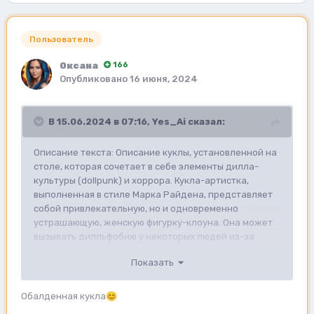
Пользователь
Оксана
166
Опубликовано
16 июня, 2024
В 15.06.2024 в 07:16,
Yes_Ai
сказал:
Описание текста: Описание куклы, установленной на
столе, которая сочетает в себе элементы дилла-
культуры (dollpunk) и хоррора. Кукла-артистка,
выполненная в стиле Марка Райдена, представляет
собой привлекательную, но и одновременно
устрашающую, женскую фигурку-клоуна. Она может
вызывать дилльфобию у некоторых людей из-за
своего необычного вида и высокого уровня
Показать
детализации. Кукла имеет сходство с Funco Pop-
figurинкой, выполненной в стиле CGI и имеет размер
1024K. Ее также можно сравнить с BJd (ball-jointed
Обалденная кукла
😊
doll) или patchwork-doll.