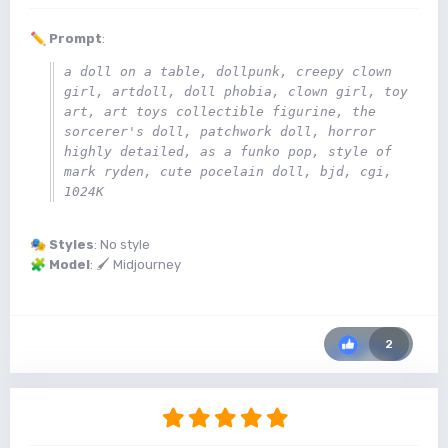
✏️
Prompt
:
a doll on a table, dollpunk, creepy clown 
girl, artdoll, doll phobia, clown girl, toy 
art, art toys collectible figurine, the 
sorcerer's doll, patchwork doll, horror 
highly detailed, as a funko pop, style of 
mark ryden, cute pocelain doll, bjd, cgi, 
1024K
🎭
Styles
: No style
🧩
Model
: 🖌 Midjourney
2