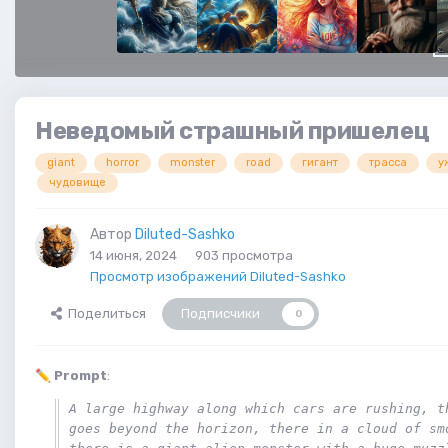
Неведомый страшный пришелец
giant
horror
monster
road
гигант
трасса
у
чудовище
Автор
Diluted-Sashko
14 июня, 2024
903 просмотра
Просмотр изображений Diluted-Sashko
Поделиться
Подписчики
0
✏️
Prompt
:
A large highway along which cars are rushing, th
goes beyond the horizon, there in a cloud of smo