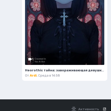
1
Неогothic тайна: завораживающая девушка в соборе под красным лунным светом. Генерация из нейросети Миджорни
От
Ardi
,
Среда в 14:58
Активность