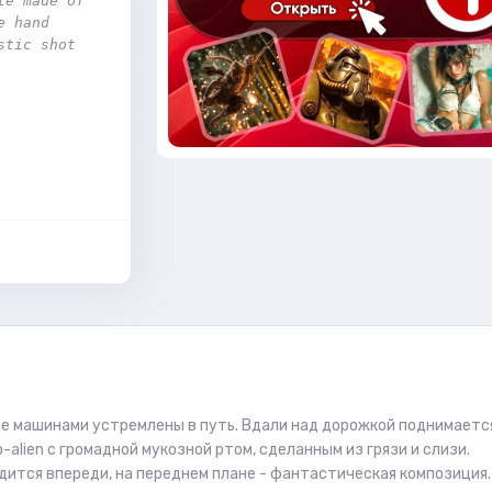
e made of 
 hand 
stic shot
де машинами устремлены в путь. Вдали над дорожкой поднимаетс
-alien с громадной мукозной ртом, сделанным из грязи и слизи.
дится впереди, на переднем плане - фантастическая композиция.