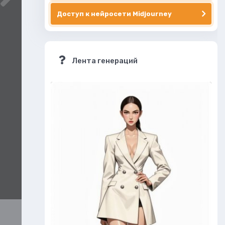
Доступ к нейросети Midjourney
Лента генераций