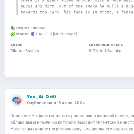
there is a giant alien monster with a huge muzzl
mucus and dirt, out of the smoke he pulls a huge
towards the cars, his face is in front, a fanta
🎭
Styles
: Cinema
🧩
Model
:
🔮
DALLE-3 [Multi-image]
АВТОР
АВТОРСКИЕ ПРАВА
Diluted-Sashko
© Diluted-Sashko
Yes_Ai
658
Опубликовано
15 июня, 2024
Описание: На фоне горизонта расположен широкий шоссе, г
облако дыма и пыли, из которого выходит гигантский монстр
Монстр вытягивает огромную руку к машинам, его лицо нахо