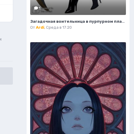
1
Загадочная воительница в пурпурном платье и с серповидным клинком. Нейронная сеть Flux 1
От
Ardi
,
Среда в 17:20
и