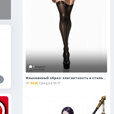
1
Изысканный образ: элегантность и стиль в современной иллюстрации моды. Нейросеть Flux.1
От
Ardi
,
Среда в 16:17