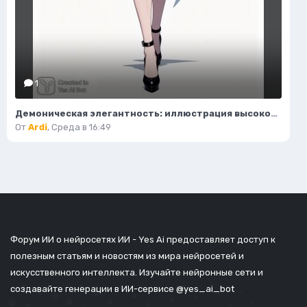
1
Демоническая элегантность: иллюстрация высокой моды в стиле фэнтези. Нейросеть Flux.1
От
Ardi
,
Среда в 16:49
Форум ИИ о нейросетях ИИ - Yes Ai предоставляет доступ к
полезным статьям и новостям из мира нейросетей и
искусственного интеллекта. Изучайте нейронные сети и
создавайте генерации в ИИ-сервисе
@yes_ai_bot