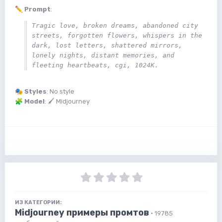
✏️
Prompt
:
Tragic love, broken dreams, abandoned city 
streets, forgotten flowers, whispers in the 
dark, lost letters, shattered mirrors, 
lonely nights, distant memories, and 
fleeting heartbeats, cgi, 1024K.
🎭
Styles
: No style
🧩
Model
: 🖌 Midjourney
ИЗ КАТЕГОРИИ:
Midjourney примеры промтов
· 19785