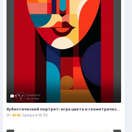
1
Кубистический портрет: игра цвета и геометрических форм. Нейросеть Midjourney
От
Ardi
,
Среда в 15:32