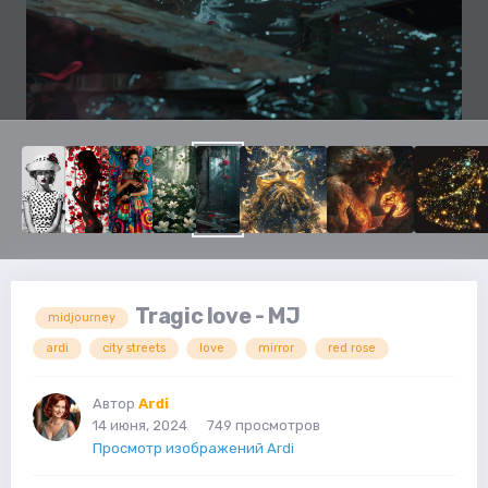
Tragic love - MJ
midjourney
ardi
city streets
love
mirror
red rose
Автор
Ardi
14 июня, 2024
749 просмотров
Просмотр изображений Ardi