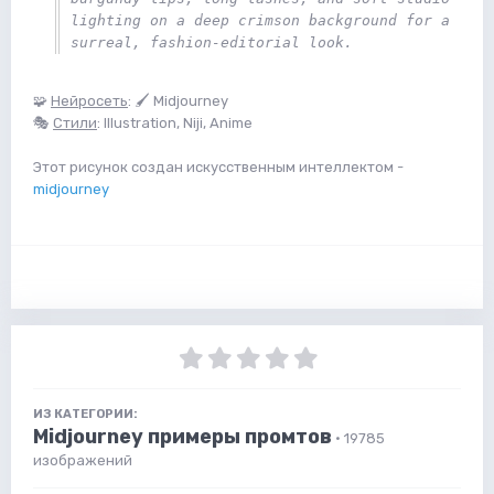
lighting on a deep crimson background for a 
surreal, fashion-editorial look. 
🧩
Нейросеть
: 🖌 Midjourney
🎭
Стили
: Illustration, Niji, Anime
Этот рисунок создан искусственным интеллектом -
midjourney
ИЗ КАТЕГОРИИ:
Midjourney примеры промтов
· 19785
изображений