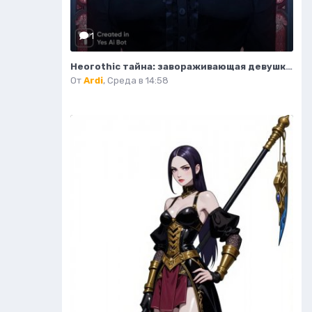
1
Неогothic тайна: завораживающая девушка в соборе под красным лунным светом. Генерация из нейросети Миджорни
От
Ardi
,
Среда в 14:58