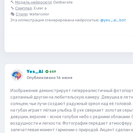
🔨
Модель нейросети
: Deliberate
🔧
Сэмплер
: Euler a
🎭
Стили
: Watercolor
Эта иллюстрация сгенерирована нейросетью:
@yes_ai_bot
Yes_Ai
659
Опубликовано
16 июня
Изображение демонстрирует гиперреалистичный фотопортр
сделанный другом на любительскую камеру. Девушка в летне
солнцем, чьи лучи создают радужный ореол над её головой. 
на губах играет лёгкая улыбка. В ухе сверкает золотая сер
девушки, верхняя – ясное голубое небо с редкими облаками
воздушности и легкости. Фотография передает атмосферу 
запечатлевая момент гармонии с природой. Акцент сделан 