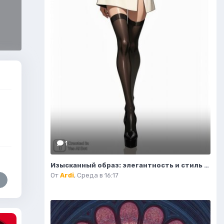
1
Изысканный образ: элегантность и стиль в современной иллюстрации моды. Нейросеть Flux.1
От
Ardi
,
Среда в 16:17