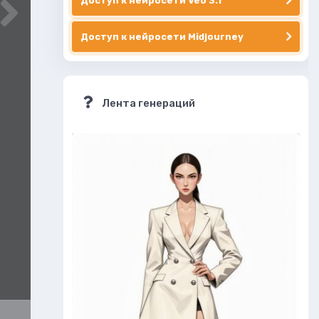
Доступ к нейросети Veo 3.1
Доступ к нейросети Midjourney
Лента генераций