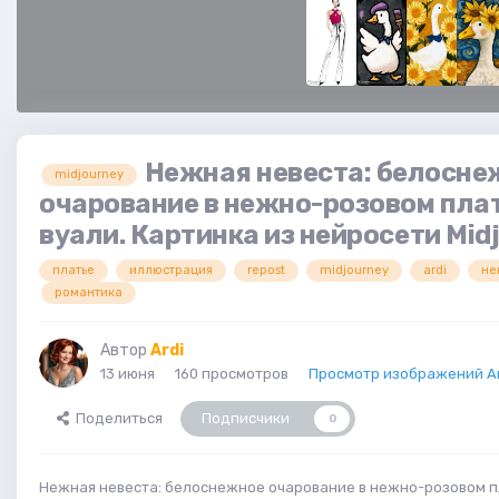
Нежная невеста: белосне
midjourney
очарование в нежно-розовом плат
вуали. Картинка из нейросети Mid
платье
иллюстрация
repost
midjourney
ardi
не
романтика
Автор
Ardi
13 июня
160 просмотров
Просмотр изображений Ar
Поделиться
Подписчики
0
Нежная невеста: белоснежное очарование в нежно-розовом пл