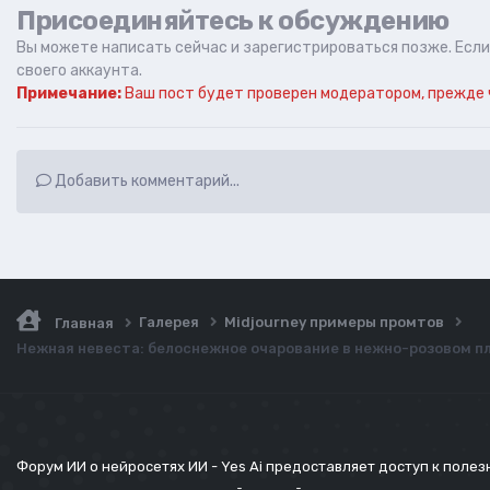
Присоединяйтесь к обсуждению
Вы можете написать сейчас и зарегистрироваться позже. Если 
своего аккаунта.
Примечание:
Ваш пост будет проверен модератором, прежде 
Добавить комментарий...
Галерея
Midjourney примеры промтов
Главная
Нежная невеста: белоснежное очарование в нежно-розовом пл
Форум ИИ о нейросетях ИИ - Yes Ai предоставляет доступ к поле