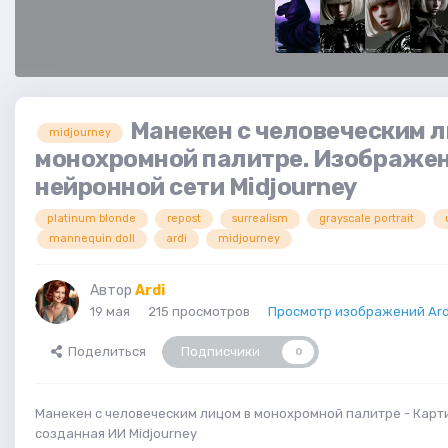
Манекен с человеческим л
midjourney
монохромной палитре. Изображен
нейронной сети Midjourney
platinum blonde
repost
surrealism
grayscale portrait
mannequin doll
ardi
midjourney
Автор
Ardi
19 мая
215 просмотров
Просмотр изображений Ard
Поделиться
Подписчики
0
Манекен с человеческим лицом в монохромной палитре - Карт
созданная ИИ Midjourney