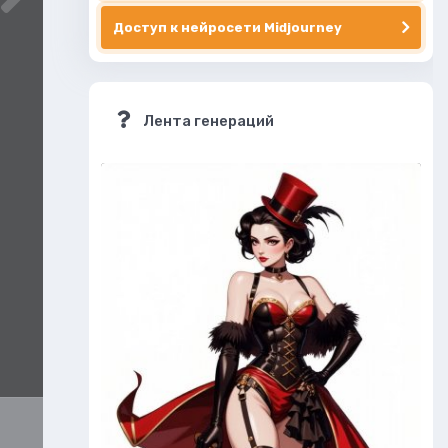
Доступ к нейросети Midjourney
Лента генераций