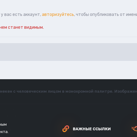
у вас есть аккаунт,
авторизуйтесь
, чтобы опубликовать от имен
чем станет видимым.
некен с человеческим лицом в монохромной палитре. Изображен
зным
ВАЖНЫЕ ССЫЛКИ
екта.