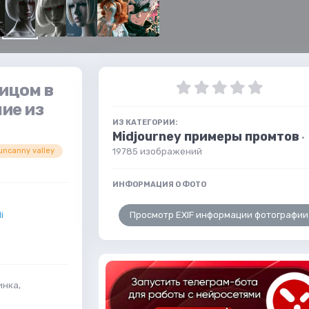
ицом в
ие из
ИЗ КАТЕГОРИИ:
Midjourney примеры промтов
·
19785 изображений
uncanny valley
ИНФОРМАЦИЯ О ФОТО
Просмотр EXIF информации фотографии
i
инка,