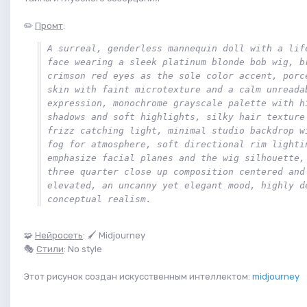
✏️
Промт
:
A surreal, genderless mannequin doll with a life
face wearing a sleek platinum blonde bob wig, br
crimson red eyes as the sole color accent, porce
skin with faint microtexture and a calm unreadab
expression, monochrome grayscale palette with hi
shadows and soft highlights, silky hair texture 
frizz catching light, minimal studio backdrop wi
fog for atmosphere, soft directional rim lightin
emphasize facial planes and the wig silhouette, 
three quarter close up composition centered and 
elevated, an uncanny yet elegant mood, highly de
conceptual realism. 
🧩
Нейросеть
: 🖌 Midjourney
🎭
Стили
: No style
Этот рисунок создан искусственным интеллектом:
midjourney