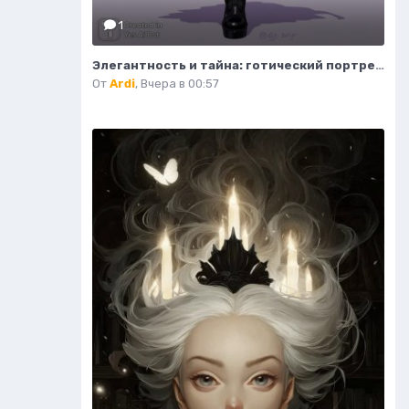
1
Элегантность и тайна: готический портрет изящной модели в деталях. Изображение из нейронной сети Flux Ai
От
Ardi
,
Вчера в 00:57