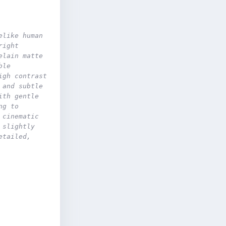
like human 
ight 
lain matte 
le 
gh contrast 
and subtle 
th gentle 
g to 
cinematic 
slightly 
tailed, 