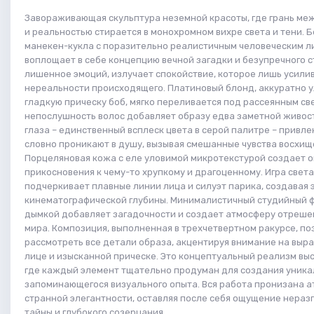
Завораживающая скульптура неземной красоты, где грань ме
и реальностью стирается в монохромном вихре света и тени. 
манекен-кукла с поразительно реалистичным человеческим л
воплощает в себе концепцию вечной загадки и безупречного ст
лишенное эмоций, излучает спокойствие, которое лишь усил
нереальности происходящего. Платиновый блонд, аккуратно 
гладкую прическу боб, мягко переливается под рассеянным све
непослушность волос добавляет образу едва заметной живост
глаза – единственный всплеск цвета в серой палитре – привле
словно проникают в душу, вызывая смешанные чувства восхище
Порцеляновая кожа с еле уловимой микротекстурой создает
прикосновения к чему-то хрупкому и драгоценному. Игра света
подчеркивает плавные линии лица и силуэт парика, создавая 
кинематографической глубины. Минималистичный студийный ф
дымкой добавляет загадочности и создает атмосферу отреше
мира. Композиция, выполненная в трехчетвертном ракурсе, по
рассмотреть все детали образа, акцентируя внимание на выр
лице и изысканной прическе. Это концептуальный реализм выс
где каждый элемент тщательно продуман для создания уника
запоминающегося визуального опыта. Вся работа пронизана 
странной элегантности, оставляя после себя ощущение нераз
тайны и глубокого созерцания