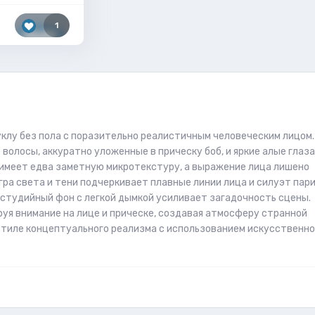
1
лу без пола с поразительно реалистичным человеческим лицом.
волосы, аккуратно уложенные в прическу боб, и яркие алые глаза
 имеет едва заметную микротекстуру, а выражение лица лишено
ра света и тени подчеркивает плавные линии лица и силуэт пари
студийный фон с легкой дымкой усиливает загадочность сцены.
уя внимание на лице и прическе, создавая атмосферу странной
стиле концептуального реализма с использованием искусственно