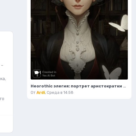
 –
1
ка,
Неогothic элегия: портрет аристократки в темном величии библиотеки. Картинка из нейронной сети Миджорни
От
Ardi
,
Среда в 14:58
го