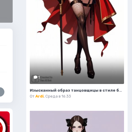
1
Изысканный образ танцовщицы в стиле бурлеск и модной иллюстрации. Нейронная сеть Flux
От
Ardi
,
Среда в 16:33