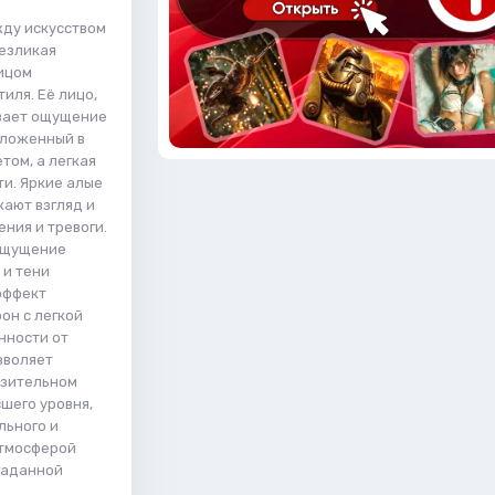
жду искусством
Безликая
ицом
иля. Её лицо,
ивает ощущение
уложенный в
том, а легкая
и. Яркие алые
кают взгляд и
ния и тревоги.
 ощущение
 и тени
эффект
он с легкой
нности от
зволяет
азительном
шего уровня,
льного и
атмосферой
гаданной