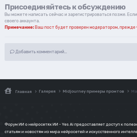
Присоединяйтесь к обсуждению
Вы можете написать сейчас и зарегистрироваться позже. Если 
своего аккаунта.
Примечание:
Ваш пост будет проверен модератором, прежде 
Добавить комментарий...
Галерея
Midjourney примеры промтов
Ма
Главная
Форум ИИ о нейросетях ИИ - Yes Ai предоставляет доступ к поле
статьям и новостям из мира нейросетей и искусственного интелл