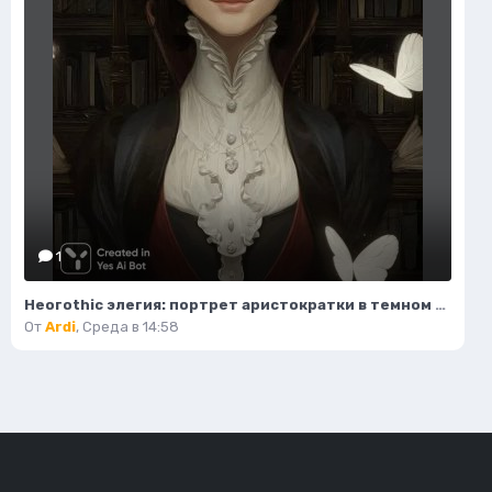
1
Неогothic элегия: портрет аристократки в темном величии библиотеки. Картинка из нейронной сети Миджорни
От
Ardi
,
Среда в 14:58