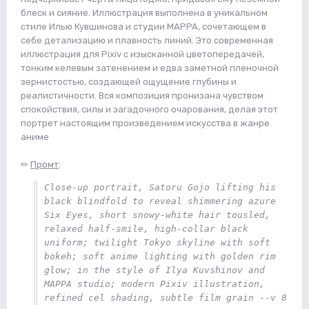
блеск и сияние. Иллюстрация выполнена в уникальном
стиле Илью Кувшинова и студии MAPPA, сочетающем в
себе детализацию и плавность линий. Это современная
иллюстрация для Pixiv с изысканной цветопередачей,
тонким келевым затенением и едва заметной пленочной
зернистостью, создающей ощущение глубины и
реалистичности. Вся композиция пронизана чувством
спокойствия, силы и загадочного очарования, делая этот
портрет настоящим произведением искусства в жанре
аниме
✏
Промт
:
Close-up portrait, Satoru Gojo lifting his 
black blindfold to reveal shimmering azure 
Six Eyes, short snowy-white hair tousled, 
relaxed half-smile, high-collar black 
uniform; twilight Tokyo skyline with soft 
bokeh; soft anime lighting with golden rim 
glow; in the style of Ilya Kuvshinov and 
MAPPA studio; modern Pixiv illustration, 
refined cel shading, subtle film grain --v 8 