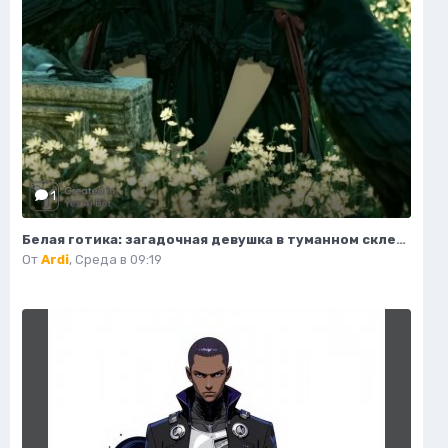
1
Белая готика: загадочная девушка в туманном склепе под полной луной. Нейронная сеть Midjourney
От
Ardi
,
Среда в 09:19