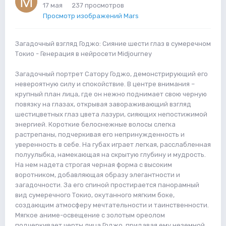
17 мая
237 просмотров
Просмотр изображений Mars
Загадочный взгляд Годжо: Сияние шести глаз в сумеречном
Токио - Генерация в нейросети Midjourney
Загадочный портрет Сатору Годжо, демонстрирующий его
невероятную силу и спокойствие. В центре внимания –
крупный план лица, где он нежно поднимает свою черную
повязку на глазах, открывая завораживающий взгляд
шестицветных глаз цвета лазури, сияющих непостижимой
энергией. Короткие белоснежные волосы слегка
растрепаны, подчеркивая его непринужденность и
уверенность в себе. На губах играет легкая, расслабленная
полуулыбка, намекающая на скрытую глубину и мудрость.
На нем надета строгая черная форма с высоким
воротником, добавляющая образу элегантности и
загадочности. За его спиной простирается панорамный
вид сумеречного Токио, окутанного мягким боке,
создающим атмосферу мечтательности и таинственности.
Мягкое аниме-освещение с золотым ореолом
подчеркивает черты лица Годжо, придавая ему неземной