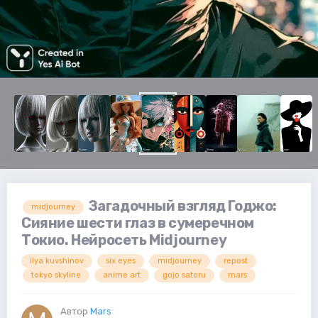
Загадочный взгляд Годжо:
midjourney
Сияние шести глаз в сумеречном
Токио. Нейросеть Midjourney
ilya kuvshinov
six eyes
midjourney
repost
tokyo skyline
anime art
gojo satoru
mars
Автор
Mars