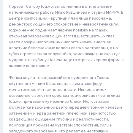
Портрет Сатору Годжо, выполненный в стиле аниме и
напоминающий работы Илью Кувшинова и студии MAPPA. В
центре композиции – крупный план лица персонажа,
демонстрирующий его спокойствие и невероятную силу.
Годжо нежно поднимает черную повязку на глазах,
открывая завораживающий взгляд шестицветных глаз
цвета лазури, наполненных непостижимой энергией.
Короткие белоснежные волосы слегка растрепаны, а на
губах играет легкая полуулыбка, намекающая на скрытую
мудрость и глубину. На нем надета строгая черная форма с
высоким воротником.
Фоном служит панорамный вид сумеречного Токио,
окутанного мягким боке, создающим атмосферу
мечтательности и таинственности. Мягкое аниме-
освещение с золотым ореолом подчеркивает черты лица
Годжо, придавая ему неземной блеск. Иллюстрация
отличается изысканной цветопередачей, тонким келевым
затенением и едва заметной пленочной зернистостью,
создающими ощущение глубины и реалистичности.
Композиция пронизана чувством спокойствия, силы и
загадочного очарования, что делает ее настоящим