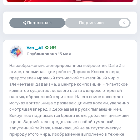
Поделиться
Подписчики
0
Yes_Ai
659
Опубликовано
15 мая
На изображении, сгенерированном нейросетью Dalle 3 в
стиле, напоминающем работы Дориана Кливэнджера,
представлен мрачный готический фэнтезийный мир с
элементами дадаизма. В центре композиции – гигантское
крылатое существо лилового цвета с широко открытой
пастью, обращенной к зрителю. На его спине восседает
могучая воительница с развевающимися косами, уверенно
смотрящая вперед и держащая в руках пылающий меч.
Вокруг нее поднимаются брызги воды, добавляя динамики
сцене. Задний план представляет собой туманный,
запутанный пейзаж, намекающий на антиутопическую
природу этого мира. Изображение выполнено в технике