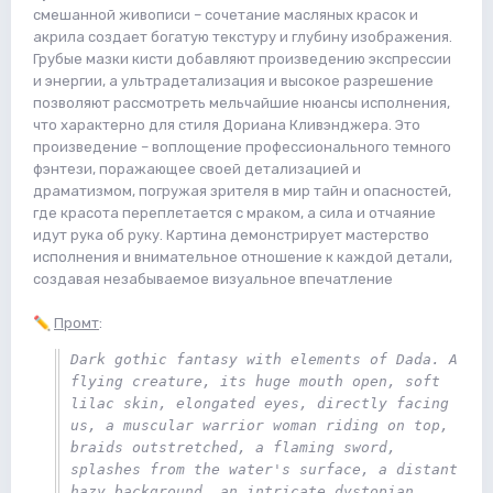
смешанной живописи – сочетание масляных красок и
акрила создает богатую текстуру и глубину изображения.
Грубые мазки кисти добавляют произведению экспрессии
и энергии, а ультрадетализация и высокое разрешение
позволяют рассмотреть мельчайшие нюансы исполнения,
что характерно для стиля Дориана Кливэнджера. Это
произведение – воплощение профессионального темного
фэнтези, поражающее своей детализацией и
драматизмом, погружая зрителя в мир тайн и опасностей,
где красота переплетается с мраком, а сила и отчаяние
идут рука об руку. Картина демонстрирует мастерство
исполнения и внимательное отношение к каждой детали,
создавая незабываемое визуальное впечатление
✏️
Промт
:
Dark gothic fantasy with elements of Dada. A 
flying creature, its huge mouth open, soft 
lilac skin, elongated eyes, directly facing 
us, a muscular warrior woman riding on top, 
braids outstretched, a flaming sword, 
splashes from the water's surface, a distant 
hazy background, an intricate dystopian 