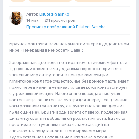
Автор
Diluted-Sashko
14 мая
211 просмотров
Просмотр изображений Diluted-Sashko
Мрачная фантазия: Воин на крылатом звере в дадаистском
мире - Генерация в нейросети Dalle 3
Завораживающее полотно в мрачном готическом фэнтези
с дерзкими элементами дадаизма переносит зрителя в
зловещий мир антиутопии. В центре композиции —
гигантское крылатое существо, чье бездонное пасть зияет
прямо перед нами, а нежная лиловая кожа контрастирует
с угрожающей мощью. На его спине восседает могучая
воительница, решительно смотрящая вперед, ее длинные
косы развеваются на ветру, а в руках она крепко держит
пылающий меч. Брызги воды взлетают вверх, подчеркивая
динамику сцены и добавляя ей реалистичности. Вдалеке
простирается туманный пейзаж, намекающий на
сложность и запутанность этого мрачного мира.
Художественное исполнение выполнено в технике