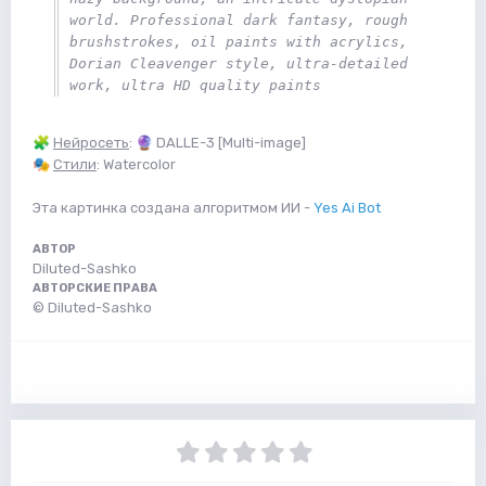
world. Professional dark fantasy, rough 
brushstrokes, oil paints with acrylics, 
Dorian Cleavenger style, ultra-detailed 
work, ultra HD quality paints 
🧩
Нейросеть
:
🔮
DALLE-3 [Multi-image]
🎭
Стили
: Watercolor
Эта картинка создана алгоритмом ИИ -
Yes Ai Bot
АВТОР
Diluted-Sashko
АВТОРСКИЕ ПРАВА
© Diluted-Sashko