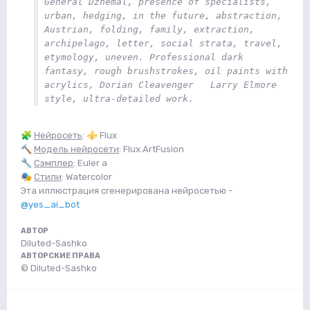
General Dzhemal, presence of specialists, 
urban, hedging, in the future, abstraction, 
Austrian, folding, family, extraction, 
archipelago, letter, social strata, travel, 
etymology, uneven. Professional dark 
fantasy, rough brushstrokes, oil paints with 
acrylics, Dorian Cleavenger   Larry Elmore 
style, ultra-detailed work. 
🧩
Нейросеть
:
⚜️
Flux
🔨
Модель нейросети
: Flux.ArtFusion
🔧
Сэмплер
: Euler a
🎭
Стили
: Watercolor
Эта иллюстрация сгенерирована нейросетью -
@yes_ai_bot
АВТОР
Diluted-Sashko
АВТОРСКИЕ ПРАВА
© Diluted-Sashko