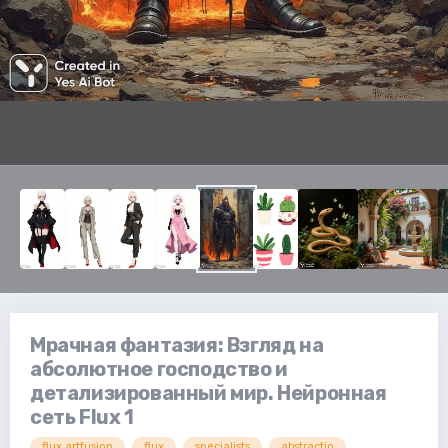
Мрачная фантазия: Взгляд на
абсолютное господство и
детализированный мир. Нейронная
сеть Flux 1
flux.artfusion
flux
specialists
abstractio