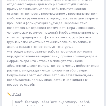
отдельных людей и целых социальных групп. Сквозь
призму сложной этимологии событий, путешествия
становятся не просто перемещением в пространстве, но и
глубоким погружением в историю, раскрывающим секреты
прошлого и формирующим будущее. Неровный темп
повествования отражает хаотичность мира и сложность
человеческих взаимоотношений. Изображение выполнено
в лучших традициях профессионального дарк фэнтези:
грубые мазки, сочетание техник масляной живописи и
акрила создают неповторимую текстуру, а
ультрадетализированная работа переносит зрителя в
мир, вдохновленный шедеврами Дориана Кливенджера и
Ларри Элмора. Это история о силе, утрате и цене
абсолютной власти в мире, где грань между добром и злом
размыта, а надежда – лишь призрачная абстракция.
Погружение в этот мир обещает быть захватывающим и
незабываемым, полным опасностей и неожиданных
поворотов судьбы
✏️
Промт
:
Dark fantasy. Absolute supremacy, third, 