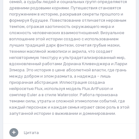
семей, а судьбы людей и социальных групп определяются
древними родовыми корнями. Путешествия становятся
погружением в историю, раскрывая секреты прошлого и
формируя будущее. Повествование отличается неровным
темпом, отражая хаотичность окружающего мира и
сложность человеческих взаимоотношений. Визуальное
воплощение этой истории создано с использованием
лучших традиций дарк фэнтези, сочетая грубые мазки,
техники масляной живописи и акрила, что создает
неповторимую текстуру и ультрадетализированный мир,
вдохновленный работами Дориана Кливенджера и Ларри
Элмора. Это история о цене абсолютной власти, где грань
между добром и злом размыта, а надежда – лишь
призрачная абстракция. Иллюстрация создана
нейросетью Flux, используя модель Flux.ArtFusion и
сэмплер Euler a в стиле Watercolor. Работа пронизана
темами силы, утраты и сложной этимологии событий, где
каждый персонаж и каждая семья играют свою роль в этой
запутанной истории о выживании и доминировании.
Цитата