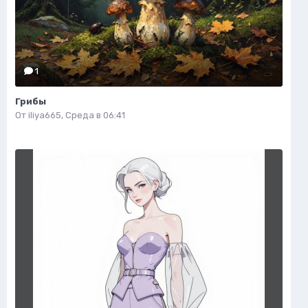
1
Грибы
От
iliya665
,
Среда в 06:41