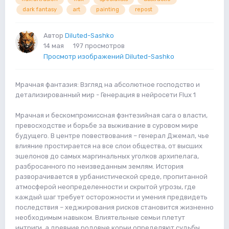
dark fantasy
art
painting
repost
Автор
Diluted-Sashko
14 мая
197 просмотров
Просмотр изображений Diluted-Sashko
Мрачная фантазия: Взгляд на абсолютное господство и
детализированный мир - Генерация в нейросети Flux 1
Мрачная и бескомпромиссная фэнтезийная сага о власти,
превосходстве и борьбе за выживание в суровом мире
будущего. В центре повествования – генерал Джемал, чье
влияние простирается на все слои общества, от высших
эшелонов до самых маргинальных уголков архипелага,
разбросанного по неизведанным землям. История
разворачивается в урбанистической среде, пропитанной
атмосферой неопределенности и скрытой угрозы, где
каждый шаг требует осторожности и умения предвидеть
последствия – хеджирования рисков становится жизненно
необходимым навыком. Влиятельные семьи плетут
интриги, а древние родовые корни определяют судьбы