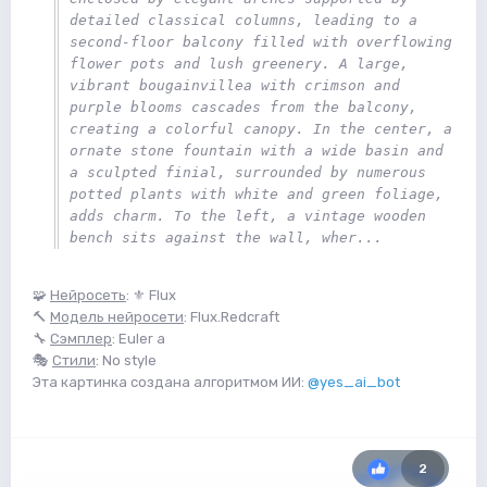
detailed classical columns, leading to a 
second-floor balcony filled with overflowing 
flower pots and lush greenery. A large, 
vibrant bougainvillea with crimson and 
purple blooms cascades from the balcony, 
creating a colorful canopy. In the center, a 
ornate stone fountain with a wide basin and 
a sculpted finial, surrounded by numerous 
potted plants with white and green foliage, 
adds charm. To the left, a vintage wooden 
bench sits against the wall, wher... 
🧩
Нейросеть
: ⚜️ Flux
🔨
Модель нейросети
: Flux.Redcraft
🔧
Сэмплер
: Euler a
🎭
Стили
: No style
Эта картинка создана алгоритмом ИИ:
@yes_ai_bot
2