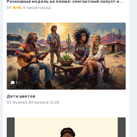
Роскошная модель на пляже: элегантный силуэт и изысканный стиль. Картинка из нейросети Flux.1
От
Ardi
,
6 часов назад
1
Дети цветов
От
iliya665
,
Вторник в 12:25