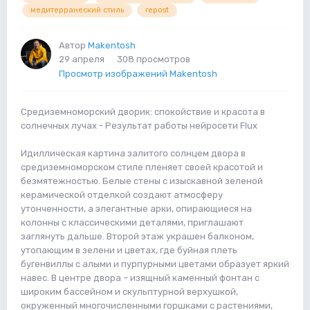
медитерранеский стиль
repost
Автор
Makentosh
29 апреля
308 просмотров
Просмотр изображений Makentosh
Средиземноморский дворик: спокойствие и красота в
солнечных лучах - Результат работы нейросети Flux
Идиллическая картина залитого солнцем двора в
средиземноморском стиле пленяет своей красотой и
безмятежностью. Белые стены с изыскавной зеленой
керамической отделкой создают атмосферу
утонченности, а элегантные арки, опирающиеся на
колонны с классическими деталями, приглашают
заглянуть дальше. Второй этаж украшен балконом,
утопающим в зелени и цветах, где буйная плеть
бугенвиллы с алыми и пурпурными цветами образует яркий
навес. В центре двора – изящный каменный фонтан с
широким бассейном и скульптурной верхушкой,
окруженный многочисленными горшками с растениями,