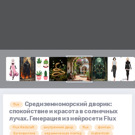
Средиземноморский дворик:
flux
спокойствие и красота в солнечных
лучах. Генерация из нейросети Flux
Flux.Redcraft
внутренний двор
flux
фонтан
бугенвиллия
керамическая плитка
makentosh