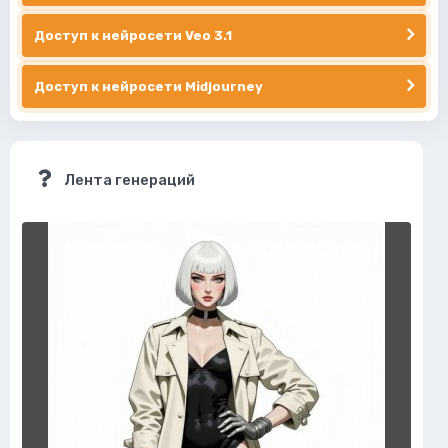
Доступ к нейросети Veo 3.1
Доступ к нейросети Midjourney
Лента генераций