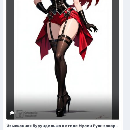
1
Изысканная бурундельша в стиле Мулен Руж: завораживающая мода и красота. Генерация из нейронной сети Flux 1