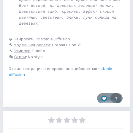
Веет весной, на деревьях зеленеют почки. 
Деревенский вайб, красиво. Эффект старой 
картины, светотени, блики, лучи солнца на 
деревьях. 
🧩
Нейросеть
: 🎨 Stable Diffusion
🔨
Модель нейросети
: DreamFusion 💠
🔧
Сэмплер
: Euler a
🎭
Стили
: No style
Эта иллюстрация сгенерирована нейросетью -
stable
diffusion
1