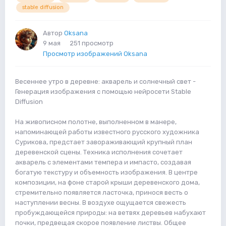
stable diffusion
Автор
Oksana
9 мая
251 просмотр
Просмотр изображений Oksana
Весеннее утро в деревне: акварель и солнечный свет -
Генерация изображения с помощью нейросети Stable
Diffusion
На живописном полотне, выполненном в манере,
напоминающей работы известного русского художника
Сурикова, предстает завораживающий крупный план
деревенской сцены. Техника исполнения сочетает
акварель с элементами темпера и импасто, создавая
богатую текстуру и объемность изображения. В центре
композиции, на фоне старой крыши деревенского дома,
стремительно появляется ласточка, принося весть о
наступлении весны. В воздухе ощущается свежесть
пробуждающейся природы: на ветвях деревьев набухают
почки, предвещая скорое появление листвы. Общее