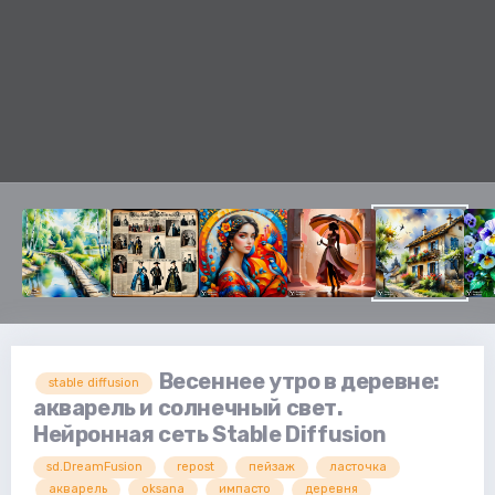
Весеннее утро в деревне:
stable diffusion
акварель и солнечный свет.
Нейронная сеть Stable Diffusion
sd.DreamFusion
repost
пейзаж
ласточка
акварель
oksana
импасто
деревня