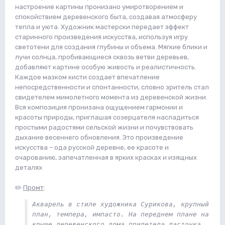
настроение картины пронизано умиротворением и
спокойствием деревенского быта, создавая атмосферу
тепла и уюта. Художник мастерски передает эффект
старинного произведения искусства, используя игру
светотени для создания глубины и объема. Мягкие блики и
лучи солнца, пробивающиеся сквозь ветви деревьев,
добавляют картине особую живость и реалистичность.
Каждое мазком кисти создает впечатление
непосредственности и спонтанности, словно зритель стал
свидетелем мимолетного момента из деревенской жизни.
Вся композиция пронизана ощущением гармонии и
красоты природы, приглашая созерцателя насладиться
простыми радостями сельской жизни и почувствовать
дыхание весеннего обновления. Это произведение
искусства – ода русской деревне, ее красоте и
очарованию, запечатленная в ярких красках и изящных
деталях
✏️
Промт
:
Акварель в стиле художника Сурикова, крупный 
план, темпера, импасто. На переднем плане на 
крыше деревенского дома прилетела ласточка. 