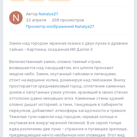
Автор
Natalya27
22 апреля
258 просмотров
Просмотр изображений Natalya27
Замок над городом: мрачная сказка о двух лунах и древних
тайнах - Картинка, созданная ИИ Далли 3
Величественный замок, словно темный страж,
возвышается над ландшафтом, его шпили пронзают
хмурое небо. Замок, окутанный тайнами и легендами,
стоит на вершине холма, доминируя над пейзажем. Внизу
простирается средневековый город, сплетение каменных
домов и запутанных узких улочек, хранящий в своих стенах
отголоски давно минувших эпох. Каменные стены зданий
словно дышат историей, а тени, танцующие в лабиринте
переулков, добавляют атмосферы загадочности и тревоги.
Тяжелые тучи нависли над городом, скрывая солнце и
окутывая все вокруг мрачной пеленой. В их серой толще
едва различимы две луны – странное и пугающее зрелище,
предвещающее нечто необычное или зловещее. Этот вид