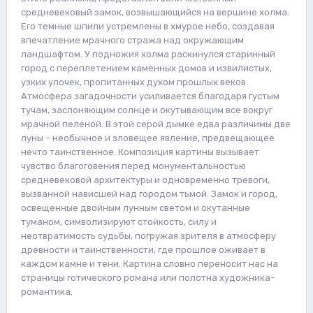
средневековый замок, возвышающийся на вершине холма.
Его темные шпили устремлены в хмурое небо, создавая
впечатление мрачного стража над окружающим
ландшафтом. У подножия холма раскинулся старинный
город с переплетением каменных домов и извилистых,
узких улочек, пропитанных духом прошлых веков.
Атмосфера загадочности усиливается благодаря густым
тучам, заслоняющим солнце и окутывающим все вокруг
мрачной пеленой. В этой серой дымке едва различимы две
луны – необычное и зловещее явление, предвещающее
нечто таинственное. Композиция картины вызывает
чувство благоговения перед монументальностью
средневековой архитектуры и одновременно тревоги,
вызванной нависшей над городом тьмой. Замок и город,
освещенные двойным лунным светом и окутанные
туманом, символизируют стойкость, силу и
неотвратимость судьбы, погружая зрителя в атмосферу
древности и таинственности, где прошлое оживает в
каждом камне и тени. Картина словно переносит нас на
страницы готического романа или полотна художника-
романтика.