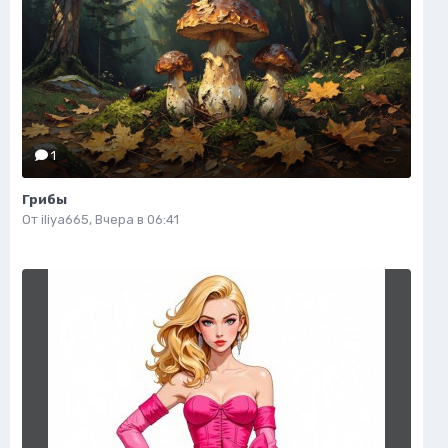
1
Грибы
От
iliya665
,
Вчера в 06:41