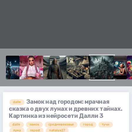
Замок над городом: мрачная
dalle
сказка о двух лунах и древних тайнах.
Картинка из нейросети Далли 3
dalle
замок
средневековье
город
тучи
луна
repost
natalya27