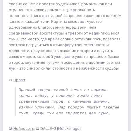
словно сошел с полотен художников-романтиков или
страниц готических романов, где реальность
переплетается с фантазией, а прошлое оживает в каждом
камне и каждой тени. Картина вызывает чувство
одновременно благоговения перед величием
средневековой архитектуры и тревоги от надвигающейся
тьмы. Это место, где время словно остановилось, позволяя
зрителю погрузиться в атмосферу таинственности и
древности, почувствовать дыхание истории и ощутить
связь с миром, который уже давно ушел в прошлое. Замок
и город, окутанные тучами и освещенные двойным светом
лун – это символ силы, стойкости и неизбежности судьбы
✏️
Промт
:
Мрачный средневековый замок на вершине 
холма, внизу, у подножия холма лежит 
средневековый город, с камеными домами, 
узкими улочками. Над городом плывут тяжелые 
тучи, среди туч еле виднеются две луны. 
🧩
Нейросеть
: 🔮 DALLE-3 [Multi-image]