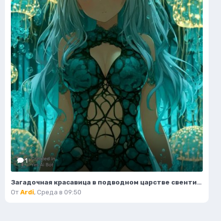
1
Загадочная красавица в подводном царстве свентилиящих водорослей и коралловых арках. Нейронная сеть Миджорни
От
Ardi
,
Среда в 09:50