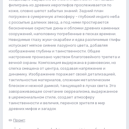
филигрань из древних иероглифов прослеживается по
коже, словно шепот забытых знаний. Задний план
погружен в сумеречную атмосферу – глубокий индиго неба
с россыпью далеких звезд, а под ними простираются
бесконечные охристые дюны и обломки древних каменных
сооружений, наполовину погребенные в песках времени.
Невидимые глазу жуки-скарабеи и едва различимые глифы
испускают мягкое сияние лазурного цвета, добавляя
изображению глубины и таинственности. Общее
настроение пронизано чувством благоговейного трепета и
вечной охраны. Композиция выдержана в равновесии, но
слегка смещена от центра, создавая напряжение и
динамику. Изображение поражает своей детализацией,
тактильностью материалов, сложным металлическим
блеском и нежной дымкой, танцующей в лучах света. Это
завораживающее сочетание сюрреализма, выдержанное
в церемониальном стиле, создает атмосферу
таинственности и величия, перенося зрителя в мир
древних мифов и загадок
✏️
Промт
: