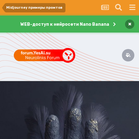
Midjourney примеры промтов
×
WEB-доступ к нейросети Nano Banana