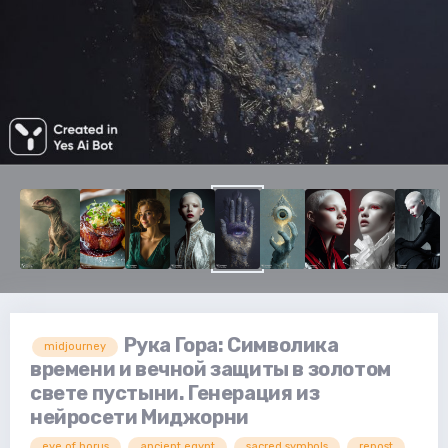
Рука Гора: Символика
midjourney
времени и вечной защиты в золотом
свете пустыни. Генерация из
нейросети Миджорни
eye of horus
ancient egypt
sacred symbols
repost