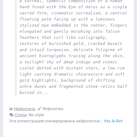
A surreal, symbolic composition of a human 
hand fused with the Eye of Horus as a single 
sacred form, cinematic surrealism, a central 
floating palm facing up with a luminous 
stylized eye embedded in the center, fingers 
elongated and gently morphing into falcon 
feathers that curl like calligraphy, 
textures of burnished gold, cracked basalt 
and inlaid turquoise, delicate filigree of 
ancient hieroglyphs tracing along the skin, 
a twilight sky of deep indigo and cosmic 
violet dotted with distant stars, a low rim 
light casting dramatic chiaroscuro and soft 
gold highlights, background of shifting 
ochre dunes and fragmented stone relics half 
buried in... 
🧩
Нейросеть
: 🖌 Midjourney
🎭
Стили
: No style
Эта иллюстрация сгенерирована нейросетью -
Yes Ai Bot