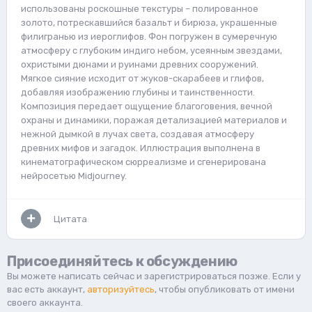
использованы роскошные текстуры – полированное
золото, потрескавшийся базальт и бирюза, украшенные
филигранью из иероглифов. Фон погружен в сумеречную
атмосферу с глубоким индиго небом, усеянным звездами,
охристыми дюнами и руинами древних сооружений.
Мягкое сияние исходит от жуков-скарабеев и глифов,
добавляя изображению глубины и таинственности.
Композиция передает ощущение благоговения, вечной
охраны и динамики, поражая детализацией материалов и
нежной дымкой в лучах света, создавая атмосферу
древних мифов и загадок. Иллюстрация выполнена в
кинематографическом сюрреализме и сгенерирована
нейросетью Midjourney.
Цитата
Присоединяйтесь к обсуждению
Вы можете написать сейчас и зарегистрироваться позже. Если у
вас есть аккаунт,
авторизуйтесь
, чтобы опубликовать от имени
своего аккаунта.