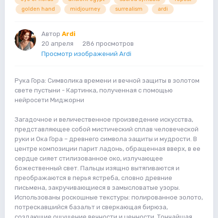
golden hand
midjourney
surrealism
ardi
Автор
Ardi
20 апреля
286 просмотров
Просмотр изображений Ardi
Рука Гора: Символика времени и вечной защиты в золотом
свете пустыни - Картинка, полученная с помощью
нейросети Миджорни
Загадочное и величественное произведение искусства,
представляющее собой мистический сплав человеческой
руки и Ока Гора – древнего символа защиты и мудрости. В
центре композиции парит ладонь, обращенная вверх, в ее
сердце сияет стилизованное око, излучающее
божественный свет. Пальцы изящно вытягиваются и
преображаются в перья ястреба, словно древние
письмена, закручивающиеся в замысловатые узоры.
Использованы роскошные текстуры: полированное золото,
потрескавшийся базальт и сверкающая бирюза,
создающие ощущение вечности и ценности. Тончайшая