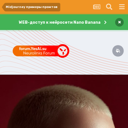
Midjourney примеры промтов
×
WEB-доступ к нейросети Nano Banana