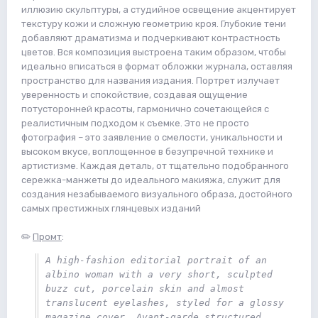
иллюзию скульптуры, а студийное освещение акцентирует
текстуру кожи и сложную геометрию кроя. Глубокие тени
добавляют драматизма и подчеркивают контрастность
цветов. Вся композиция выстроена таким образом, чтобы
идеально вписаться в формат обложки журнала, оставляя
пространство для названия издания. Портрет излучает
уверенность и спокойствие, создавая ощущение
потусторонней красоты, гармонично сочетающейся с
реалистичным подходом к съемке. Это не просто
фотография – это заявление о смелости, уникальности и
высоком вкусе, воплощенное в безупречной технике и
артистизме. Каждая деталь, от тщательно подобранного
сережка-манжеты до идеального макияжа, служит для
создания незабываемого визуального образа, достойного
самых престижных глянцевых изданий
✏️
Промт
:
A high-fashion editorial portrait of an 
albino woman with a very short, sculpted 
buzz cut, porcelain skin and almost 
translucent eyelashes, styled for a glossy 
magazine cover. Avant-garde structured 