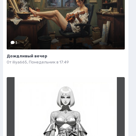
1
Дождливый вечер
От
iliya665
,
Понедельник в 17:49