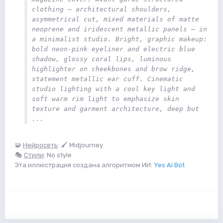
clothing — architectural shoulders, 
asymmetrical cut, mixed materials of matte 
neoprene and iridescent metallic panels — in 
a minimalist studio. Bright, graphic makeup: 
bold neon-pink eyeliner and electric blue 
shadow, glossy coral lips, luminous 
highlighter on cheekbones and brow ridge, 
statement metallic ear cuff. Cinematic 
studio lighting with a cool key light and 
soft warm rim light to emphasize skin 
texture and garment architecture, deep but 
... 
🧩
Нейросеть
: 🖌 Midjourney
🎭
Стили
: No style
Эта иллюстрация создана алгоритмом ИИ:
Yes Ai Bot