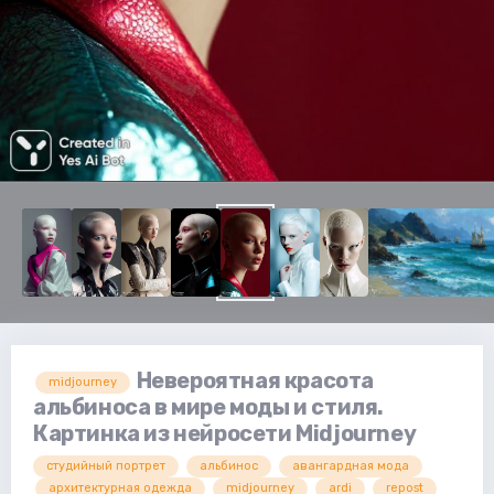
Невероятная красота
midjourney
альбиноса в мире моды и стиля.
Картинка из нейросети Midjourney
студийный портрет
альбинос
авангардная мода
архитектурная одежда
midjourney
ardi
repost