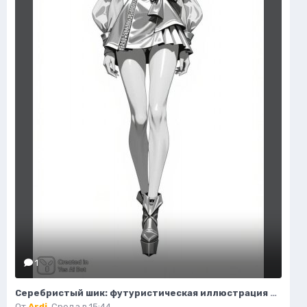
1
Серебристый шик: футуристическая иллюстрация высокой моды. Изображение из нейросети Flux.1
От
Ardi
,
Среда в 15:44