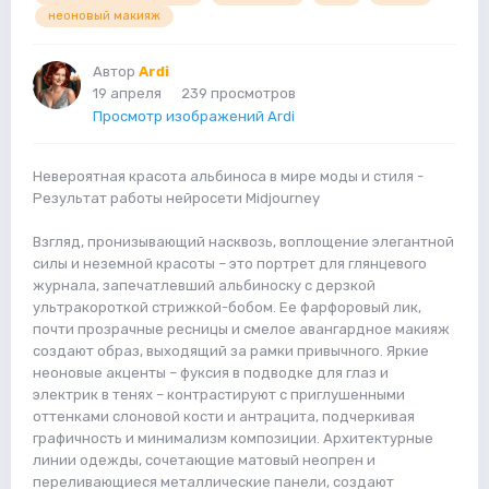
неоновый макияж
Автор
Ardi
19 апреля
239 просмотров
Просмотр изображений Ardi
Невероятная красота альбиноса в мире моды и стиля -
Результат работы нейросети Midjourney
Взгляд, пронизывающий насквозь, воплощение элегантной
силы и неземной красоты – это портрет для глянцевого
журнала, запечатлевший альбиноску с дерзкой
ультракороткой стрижкой-бобом. Ее фарфоровый лик,
почти прозрачные ресницы и смелое авангардное макияж
создают образ, выходящий за рамки привычного. Яркие
неоновые акценты – фуксия в подводке для глаз и
электрик в тенях – контрастируют с приглушенными
оттенками слоновой кости и антрацита, подчеркивая
графичность и минимализм композиции. Архитектурные
линии одежды, сочетающие матовый неопрен и
переливающиеся металлические панели, создают