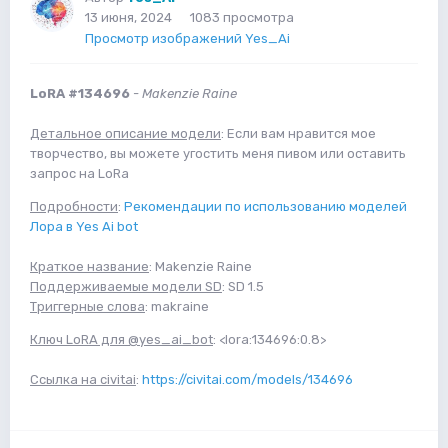
13 июня, 2024
1083 просмотра
Просмотр изображений Yes_Ai
LoRA #134696
-
Makenzie Raine
Детальное описание модели
: Если вам нравится мое
творчество, вы можете угостить меня пивом или оставить
запрос на LoRa
Подробности
:
Рекомендации по использованию моделей
Лора в Yes Ai bot
Краткое название
: Makenzie Raine
Поддерживаемые модели SD
: SD 1.5
Триггерные слова
: makraine
Ключ LoRA для @yes_ai_bot
: <lora:134696:0.8>
Ссылка на civitai
:
https://civitai.com/models/134696