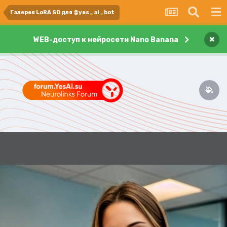
Галерея LoRA SD для @yes_ai_bot
×
WEB-доступ к нейросети Nano Banana