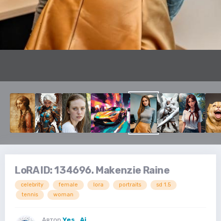
LoRA ID: 134696. Makenzie Raine
celebrity
female
lora
portraits
sd 1.5
tennis
woman
Автор
Yes_Ai