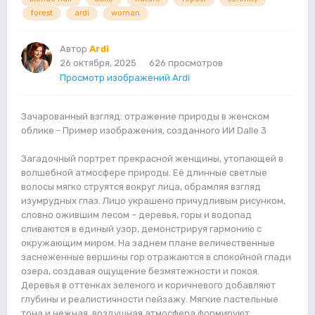
forest
ardi
woman
Автор
Ardi
26 октября, 2025
626 просмотров
Просмотр изображений Ardi
Зачарованный взгляд: отражение природы в женском
облике - Пример изображения, созданного ИИ Dalle 3
Загадочный портрет прекрасной женщины, утопающей в
волшебной атмосфере природы. Её длинные светлые
волосы мягко струятся вокруг лица, обрамляя взгляд
изумрудных глаз. Лицо украшено причудливым рисунком,
словно ожившим лесом – деревья, горы и водопад
сливаются в единый узор, демонстрируя гармонию с
окружающим миром. На заднем плане величественные
заснеженные вершины гор отражаются в спокойной глади
озера, создавая ощущение безмятежности и покоя.
Деревья в оттенках зеленого и коричневого добавляют
глубины и реалистичности пейзажу. Мягкие пастельные
тона и нежная, воздушная атмосфера формируют