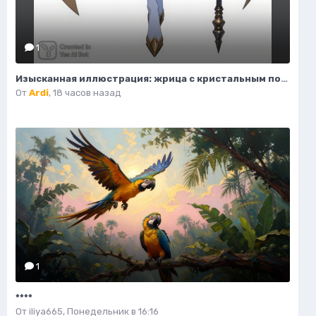
1
Изысканная иллюстрация: жрица с кристальным посохом и волшебным светом. Нейронная сеть Flux.1
От
Ardi
,
18 часов назад
1
****
От
iliya665
,
Понедельник в 16:16