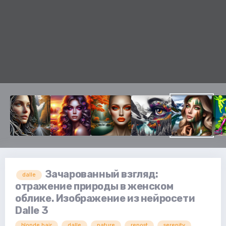
Зачарованный взгляд:
dalle
отражение природы в женском
облике. Изображение из нейросети
Dalle 3
blonde hair
dalle
nature
repost
serenity