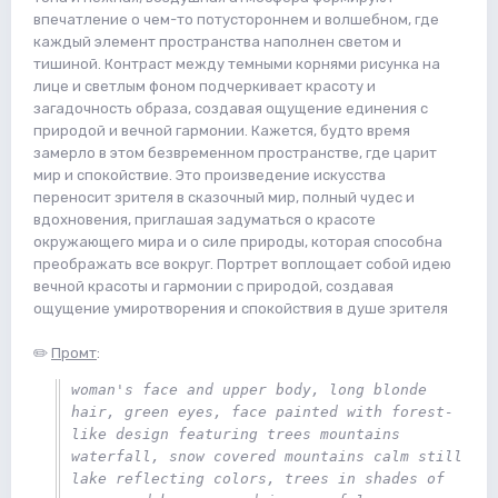
впечатление о чем-то потустороннем и волшебном, где
каждый элемент пространства наполнен светом и
тишиной. Контраст между темными корнями рисунка на
лице и светлым фоном подчеркивает красоту и
загадочность образа, создавая ощущение единения с
природой и вечной гармонии. Кажется, будто время
замерло в этом безвременном пространстве, где царит
мир и спокойствие. Это произведение искусства
переносит зрителя в сказочный мир, полный чудес и
вдохновения, приглашая задуматься о красоте
окружающего мира и о силе природы, которая способна
преображать все вокруг. Портрет воплощает собой идею
вечной красоты и гармонии с природой, создавая
ощущение умиротворения и спокойствия в душе зрителя
✏️
Промт
:
woman's face and upper body, long blonde 
hair, green eyes, face painted with forest-
like design featuring trees mountains 
waterfall, snow covered mountains calm still 
lake reflecting colors, trees in shades of 