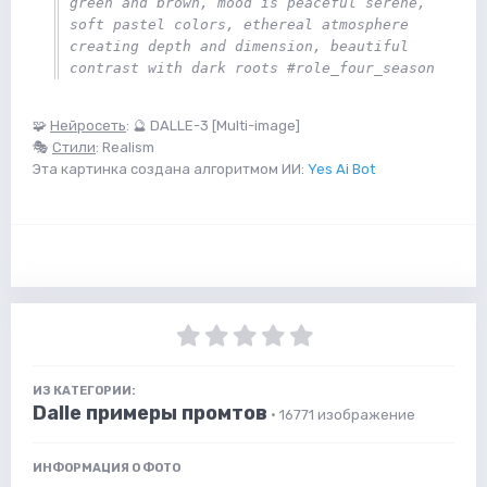
green and brown, mood is peaceful serene, 
soft pastel colors, ethereal atmosphere 
creating depth and dimension, beautiful 
contrast with dark roots #role_four_season
🧩
Нейросеть
: 🔮 DALLE-3 [Multi-image]
🎭
Стили
: Realism
Эта картинка создана алгоритмом ИИ:
Yes Ai Bot
ИЗ КАТЕГОРИИ:
Dalle примеры промтов
· 16771 изображение
ИНФОРМАЦИЯ О ФОТО