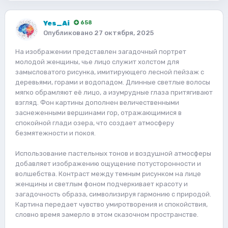
Yes_Ai
658
Опубликовано
27 октября, 2025
На изображении представлен загадочный портрет
молодой женщины, чье лицо служит холстом для
замысловатого рисунка, имитирующего лесной пейзаж с
деревьями, горами и водопадом. Длинные светлые волосы
мягко обрамляют её лицо, а изумрудные глаза притягивают
взгляд. Фон картины дополнен величественными
заснеженными вершинами гор, отражающимися в
спокойной глади озера, что создает атмосферу
безмятежности и покоя.
Использование пастельных тонов и воздушной атмосферы
добавляет изображению ощущение потусторонности и
волшебства. Контраст между темным рисунком на лице
женщины и светлым фоном подчеркивает красоту и
загадочность образа, символизируя гармонию с природой.
Картина передает чувство умиротворения и спокойствия,
словно время замерло в этом сказочном пространстве.