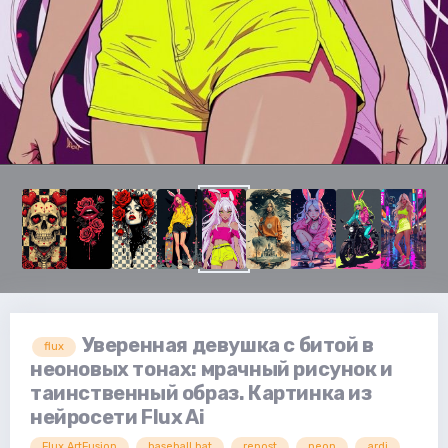
Уверенная девушка с битой в
flux
неоновых тонах: мрачный рисунок и
таинственный образ. Картинка из
нейросети Flux Ai
Flux.ArtFusion
baseball bat
repost
neon
ardi