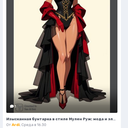
1
Изысканная бунтарка в стиле Мулен Руж: мода и элегантность. Генерация из нейронной сети Flux Ai
От
Ardi
,
Среда в 16:30