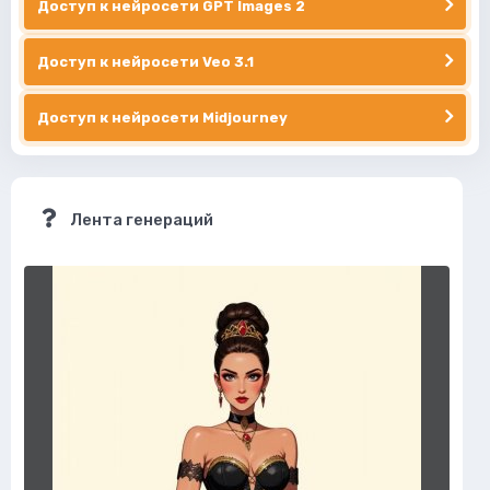
Доступ к нейросети GPT Images 2
Доступ к нейросети Veo 3.1
Доступ к нейросети Midjourney
Лента генераций