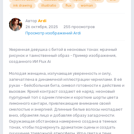
ink drawing
illustratio
flux
woman
Автор
Ardi
26 октября, 2025
255 просмотров
Просмотр изображений Ardi
Уверенная девушка с битой в неоновых тонах: мрачный
рисунок и таинственный образ - Пример изображения,
созданного ИИ Flux Ai
Молодая женщина, излучающая уверенность и силу,
запечатлена в динамичной иллюстрации чернилами. В её
руках – бейсбольная бита, символ готовности к действию и
вызовам. Яркий контраст создают её наряд: неоновый
пурпурный топ с одним плечом и короткие шорты цвета
лимонного кантари, привлекающие внимание своей
смелостью и энергией. Длинные белые волосы ниспадают
вниз, обрамляя лицо и добавляя образу загадочности.
Окружающая обстановка намеренно создана в темных
тонах, чтобы подчеркнуть драматизм сцены и создать
ощущение тревожной атмосферы. Игра света и тени