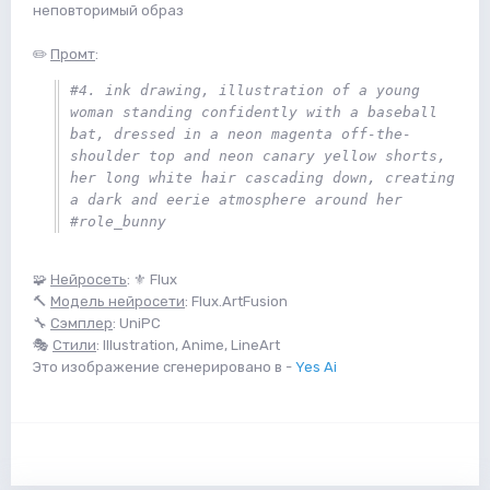
неповторимый образ
✏️
Промт
:
#4. ink drawing, illustration of a young 
woman standing confidently with a baseball 
bat, dressed in a neon magenta off-the-
shoulder top and neon canary yellow shorts, 
her long white hair cascading down, creating 
a dark and eerie atmosphere around her 
#role_bunny
🧩
Нейросеть
: ⚜️ Flux
🔨
Модель нейросети
: Flux.ArtFusion
🔧
Сэмплер
: UniPC
🎭
Стили
: Illustration, Anime, LineArt
Это изображение сгенерировано в -
Yes Ai