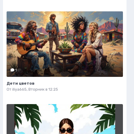
1
Дети цветов
От
iliya665
,
Вторник в 12:25