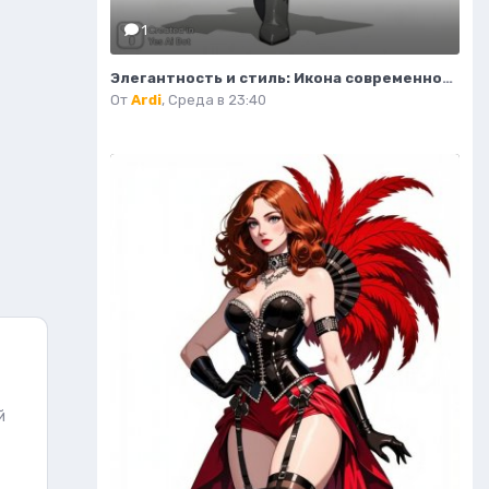
1
Элегантность и стиль: Икона современной моды в тренче и сапогах. Изображение из нейросети Flux.1
От
Ardi
,
Среда в 23:40
й