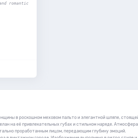
nd romantic 
енщины в роскошном меховом пальто и элегантной шляпе, стояще
елан на её привлекательных губах и стильном наряде. Атмосфера
детально проработанным лицом, передающим глубину эмоций.
а в винтажном городе. Изображение выполнено в ретро стиле и