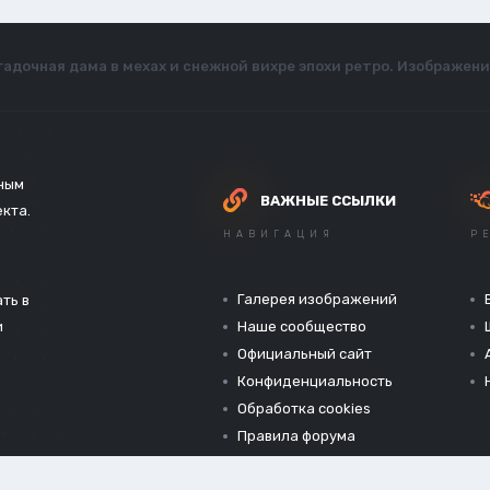
гадочная дама в мехах и снежной вихре эпохи ретро. Изображени
зным
ВАЖНЫЕ ССЫЛКИ
екта.
НАВИГАЦИЯ
Р
Галерея изображений
ть в
и
Наше сообщество
Официальный сайт
Конфиденциальность
Обработка cookies
Правила форума