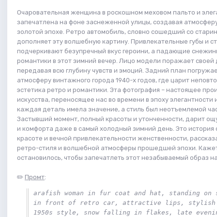
Очаровательная женщина в роскошном меховом пальто и эле
запечатлена на фоне заснеженной улицы, создавая атмосферу
золотой эпохе. Ретро автомобиль, словно сошедший со старин
дополняет эту волшебную картину. Привлекательные губы и с
подчеркивают безупречный вкус героини, а падающие снежин
романтики в этот зимний вечер. Лицо модели поражает своей
передавая всю глубину чувств и эмоций. Задний план погружае
атмосферу винтажного города 1940-х годов, где царит неповт
эстетика ретро и романтики. Эта фотография – настоящее пр
искусства, переносящее нас во времени в эпоху элегантности 
каждая деталь имела значение, а стиль был неотъемлемой ча
Застывший момент, полный красоты и утонченности, дарит о
и комфорта даже в самый холодный зимний день. Это история 
красоте и вечной привлекательности женственности, рассказ
ретро-стиля и волшебной атмосферы прошедшей эпохи. Кажет
остановилось, чтобы запечатлеть этот незабываемый образ на
✏️
Промт
:
arafish woman in fur coat and hat, standing on s
in front of retro car, attractive lips, stylish 
1950s style, snow falling in flakes, late evenin