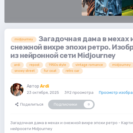
Загадочная дама в мехах 
midjourney
снежной вихре эпохи ретро. Изо
из нейронной сети Midjourney
ardi
repost
1950s style
vintage romance
midjourney
snowy street
fur coat
retro car
Автор
Ardi
23 октября, 2025
392 просмотра
Просмотр изобра
Поделиться
Подписчики
0
Загадочная дама в мехах и снежной вихре эпохи ретро - Карти
нейросети Midjourney