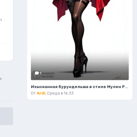
h
1
и
Изысканная бурундельша в стиле Мулен Руж: завораживающая мода и красота. Генерация из нейронной сети Flux 1
От
Ardi
,
Среда в 16:33