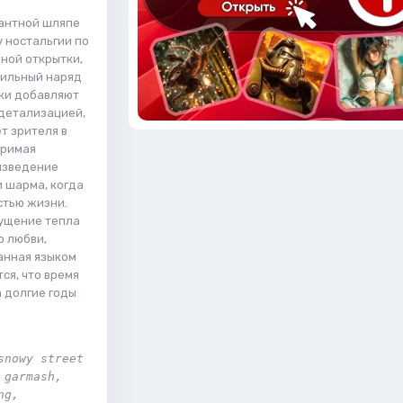
гантной шляпе
 ностальгии по
ной открытки,
тильный наряд
ки добавляют
 детализацией,
т зрителя в
оримая
оизведение
и шарма, когда
стью жизни.
щущение тепла
о любви,
анная языком
ся, что время
 долгие годы
nowy street 
garmash, 
g, 