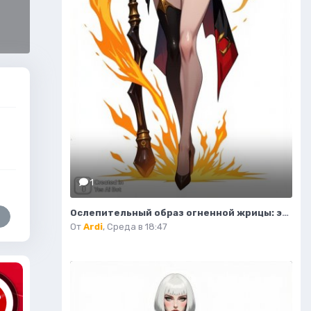
1
Ослепительный образ огненной жрицы: эскиз персонажа в стиле фэнтези. Изображение из нейросети Flux 1
От
Ardi
,
Среда в 18:47