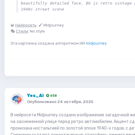
beautifully detailed face, BG is retro vintage a
1940s street scene
🧩
Нейросеть
: 🖌 Midjourney
🎭
Стили
: No style
Эта картинка создана алгоритмом ИИ
midjourney
Yes_Ai
658
Опубликовано
24 октября, 2025
В нейросети Midjourney создано изображение загадочной ж
на заснеженной улице перед ретро автомобилем. Акцент сд
пронизана ностальгией по золотой эпохе 1940-х годов, с 
Снежинки создают романтическую атмосферу зимнего вечер