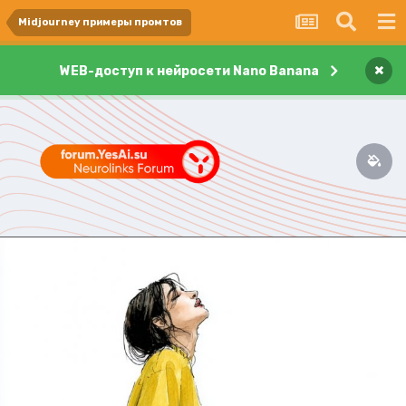
Midjourney примеры промтов
×
WEB-доступ к нейросети Nano Banana