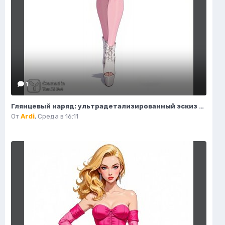
1
Глянцевый наряд: ультрадетализированный эскиз моды и гламура в стиле пастель. Картинка из нейронной сети Flux Ai
От
Ardi
,
Среда в 16:11