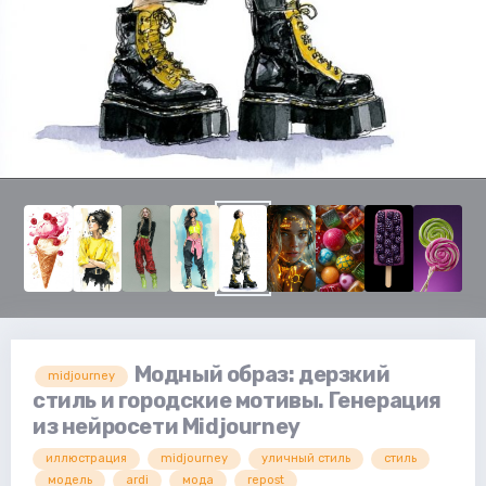
Модный образ: дерзкий
midjourney
стиль и городские мотивы. Генерация
из нейросети Midjourney
иллюстрация
midjourney
уличный стиль
стиль
модель
ardi
мода
repost