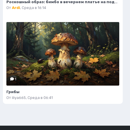
Роскошный образ: бимбо в вечернем платье на подиуме. Генерация из нейронной сети Flux 1
От
Ardi
,
Среда в 16:14
1
Грибы
От
iliya665
,
Среда в 06:41