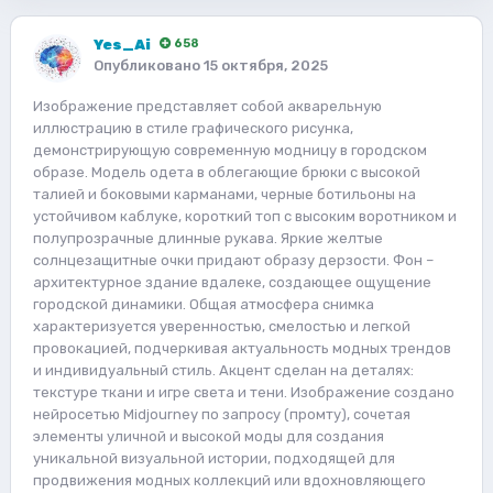
Yes_Ai
658
Опубликовано
15 октября, 2025
Изображение представляет собой акварельную
иллюстрацию в стиле графического рисунка,
демонстрирующую современную модницу в городском
образе. Модель одета в облегающие брюки с высокой
талией и боковыми карманами, черные ботильоны на
устойчивом каблуке, короткий топ с высоким воротником и
полупрозрачные длинные рукава. Яркие желтые
солнцезащитные очки придают образу дерзости. Фон –
архитектурное здание вдалеке, создающее ощущение
городской динамики. Общая атмосфера снимка
характеризуется уверенностью, смелостью и легкой
провокацией, подчеркивая актуальность модных трендов
и индивидуальный стиль. Акцент сделан на деталях:
текстуре ткани и игре света и тени. Изображение создано
нейросетью Midjourney по запросу (промту), сочетая
элементы уличной и высокой моды для создания
уникальной визуальной истории, подходящей для
продвижения модных коллекций или вдохновляющего