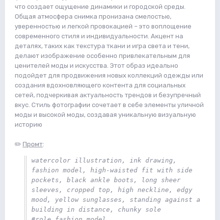
что создает ощущение динамики и городской среды.
Общая атмосфера снимка пронизана смелостью,
уверенностью и легкой провокацией – это воплощение
современного стиля и индивидуальности. Акцент на
деталях, таких как текстура ткани и игра света и тени,
делают изображение особенно привлекательным для
ценителей моды и искусства. Этот образ идеально
подойдет для продвижения новых коллекций одежды или
создания вдохновляющего контента для социальных
сетей, подчеркивая актуальность трендов и безупречный
вкус. Стиль фотографии сочетает в себе элементы уличной
моды и высокой моды, создавая уникальную визуальную
историю
✏️
Промт
:
watercolor illustration, ink drawing, 
fashion model, high-waisted fit with side 
pockets, black ankle boots, long sheer 
sleeves, cropped top, high neckline, edgy 
mood, yellow sunglasses, standing against a 
building in distance, chunky sole 
#role_fashion_model