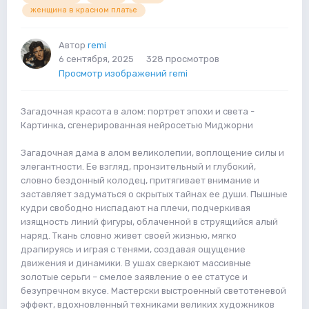
женщина в красном платье
Автор
remi
6 сентября, 2025
328 просмотров
Просмотр изображений remi
Загадочная красота в алом: портрет эпохи и света -
Картинка, сгенерированная нейросетью Миджорни
Загадочная дама в алом великолепии, воплощение силы и
элегантности. Ее взгляд, пронзительный и глубокий,
словно бездонный колодец, притягивает внимание и
заставляет задуматься о скрытых тайнах ее души. Пышные
кудри свободно ниспадают на плечи, подчеркивая
изящность линий фигуры, облаченной в струящийся алый
наряд. Ткань словно живет своей жизнью, мягко
драпируясь и играя с тенями, создавая ощущение
движения и динамики. В ушах сверкают массивные
золотые серьги – смелое заявление о ее статусе и
безупречном вкусе. Мастерски выстроенный светотеневой
эффект, вдохновленный техниками великих художников