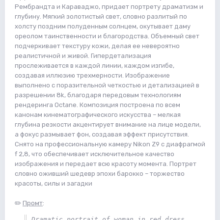
Рембрандта и Караваджо, придает портрету драматизм и
глубину. Мягкий золотистый свет, словно разлитый по
холсту поздним полуденным солнцем, окутывает даму
ореолом таинственности и благородства. Объемный свет
подчеркивает текстуру кожи, делая ее невероятно
реалистичной и живой. Гипердетализация
прослеживается в каждой линии, каждом изгибе,
создавая иллюзию трехмерности. Изображение
выполнено с поразительной четкостью и детализацией в
разрешении 8k, благодаря передовым технологиям
рендеринга Octane. Композиция построена по всем
канонам кинематографического искусства – мелкая
глубина резкости акцентирует внимание на лице модели,
а фокус размывает фон, создавая эффект присутствия.
Снято на профессиональную камеру Nikon Z9 с диафрагмой
f 2,8, что обеспечивает исключительное качество
изображения и передает всю красоту момента. Портрет
словно оживший шедевр эпохи барокко – торжество
красоты, силы и загадки
✏️
Промт
:
Dramatic portrait of woman in red dress, 