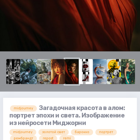
Загадочная красота в алом:
midjourney
портрет эпохи и света. Изображение
из нейросети Миджорни
midjourney
золотой свет
барокко
портрет
рембрандт
repost
remi