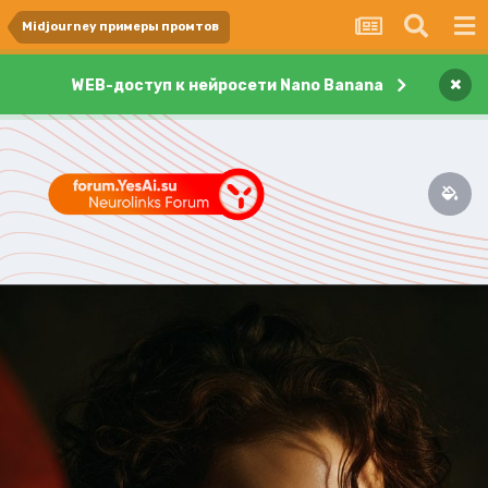
Midjourney примеры промтов
×
WEB-доступ к нейросети Nano Banana