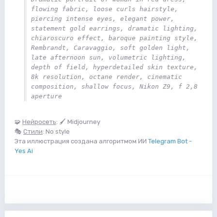
flowing fabric, loose curls hairstyle, 
piercing intense eyes, elegant power, 
statement gold earrings, dramatic lighting, 
chiaroscuro effect, baroque painting style, 
Rembrandt, Caravaggio, soft golden light, 
late afternoon sun, volumetric lighting, 
depth of field, hyperdetailed skin texture, 
8k resolution, octane render, cinematic 
composition, shallow focus, Nikon Z9, f 2,8 
aperture
🧩
Нейросеть
: 🖌 Midjourney
🎭
Стили
: No style
Эта иллюстрация создана алгоритмом ИИ
Telegram Bot -
Yes Ai