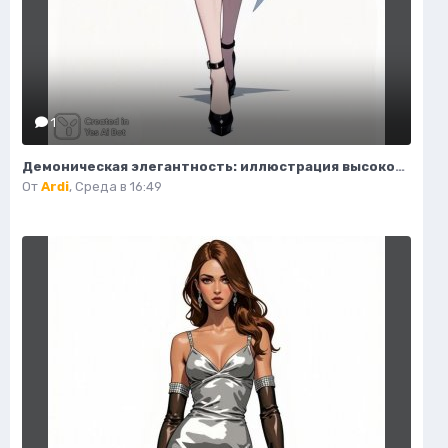
1
Демоническая элегантность: иллюстрация высокой моды в стиле фэнтези. Нейросеть Flux.1
От
Ardi
,
Среда в 16:49