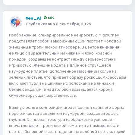
Yes_Ai
659
Опубликовано
6 сентября, 2025
Изображение, сгенерированное нейросетью Midjourney,
представляет собой завораживающий портрет молодой
женщины в тропической атмосфере. В центре внимания –
её лицо с выразительным макияжем и ярко-красной
помадой, создающее контраст между серьезностью и
игривостью. Женщина одета в длинное струящееся
изумрудное платье, дополненное массивным колье из
зеленых листьев, что придает образу роскошь. Аксессуары
включают туфли на шпильке с полосками на линзах и
белые сандалии, а над головой возвышается корона,
символизирующая царственность.
Важную роль в композиции играет сочный лайм, его форма
перекликается с овальным изумрудом, создавая эффект
глубины. Глянцевая текстура изображения усиливает
впечатление от тропической тематики и насыщенности
цветов. Основной акцент сделан на зелёный цвет, который