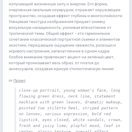
излучающий жизненную силу и энергию. Его форма,
очерченная овальным изумрудом, отражает окружающее
пространство, создавая эффект глубины и многослойности.
Глянцевая текстура изображения придает снимку
визуальную насыщенность, усиливая впечатление от
тропической темы. Общий эффект – это гармоничное
сочетание классической портретной съемки и элементов
экзотики, передающее ощущение свежести, роскоши и
игривого настроения, запечатленное в одном кадре.
Особое внимание привлекает акцент на зелёный цвет,
который пронизывает весь образ, от платья до
аксессуаров, создавая единую стилистическую линию
✏️
Промт
:
close-up portrait, young woman's face, long 
flowing green dress, neck line, statement 
necklace with green leaves, dramatic makeup, 
pointed toe stiletto heel, striped pattern 
on lenses, serious expression, bold red 
lipstick, eyes closed, white sandals, crown, 
fresh and juicy lime, playful mood, leaf in 
center, glossy texture, overall effect 