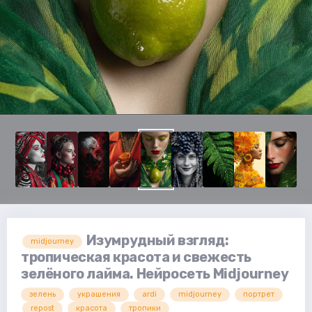
Изумрудный взгляд:
midjourney
тропическая красота и свежесть
зелёного лайма. Нейросеть Midjourney
зелень
украшения
ardi
midjourney
портрет
repost
красота
тропики