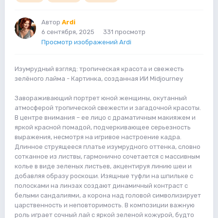
Автор
Ardi
6 сентября, 2025
331 просмотр
Просмотр изображений Ardi
Изумрудный взгляд: тропическая красота и свежесть
зелёного лайма - Картинка, созданная ИИ Midjourney
Завораживающий портрет юной женщины, окутанный
атмосферой тропической свежести и загадочной красоты.
В центре внимания – ее лицо с драматичным макияжем и
яркой красной помадой, подчеркивающее серьезность
выражения, несмотря на игривое настроение кадра.
Длинное струящееся платье изумрудного оттенка, словно
сотканное из листвы, гармонично сочетается с массивным
колье в виде зеленых листьев, акцентируя линию шеи и
добавляя образу роскоши. Изящные туфли на шпильке с
полосками на линзах создают динамичный контраст с
белыми сандалиями, а корона над головой символизирует
царственность и неповторимость. В композиции важную
роль играет сочный лай с яркой зеленой кожурой, будто