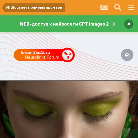
Midjourney примеры промтов
×
WEB-доступ к нейросети GPT Images 2