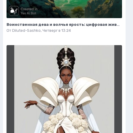
1
Воинственная дева и волчья ярость: цифровая живопись в стиле Дона Херцфельдта. Нейросеть Flux
От
Diluted-Sashko
,
Четверг в 13:24