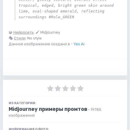
tropical, edged, bright green skin around 
lime, oval-shaped emerald, reflecting 
surroundings #Role_GREEN
🧩
Нейросеть
: 🖌 Midjourney
🎭
Стили
: No style
Данное изображение создано в -
Yes Ai
ИЗ КАТЕГОРИИ:
Midjourney примеры промтов
· 19785
изображений
ИНФОРМАЦИЯ О ФОТО