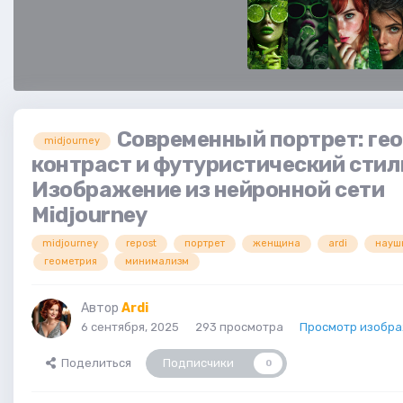
Современный портрет: ге
midjourney
контраст и футуристический стил
Изображение из нейронной сети
Midjourney
midjourney
repost
портрет
женщина
ardi
науш
геометрия
минимализм
Автор
Ardi
6 сентября, 2025
293 просмотра
Просмотр изобра
Поделиться
Подписчики
0