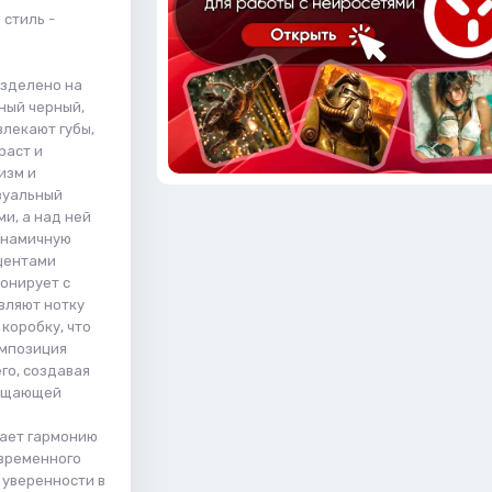
 стиль -
зделено на
ный черный,
влекают губы,
раст и
изм и
зуальный
и, а над ней
инамичную
кцентами
монирует с
вляют нотку
коробку, что
омпозиция
го, создавая
лощающей
вает гармонию
овременного
и уверенности в