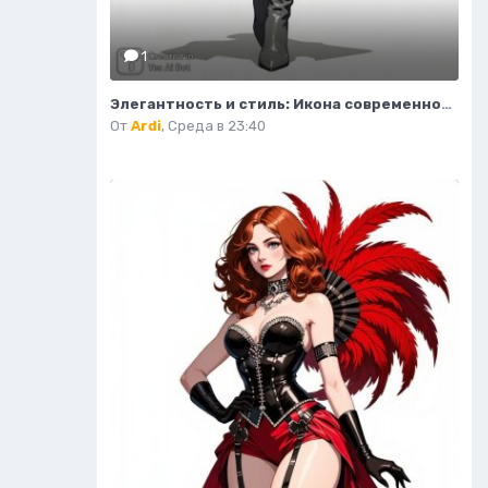
1
Элегантность и стиль: Икона современной моды в тренче и сапогах. Изображение из нейросети Flux.1
От
Ardi
,
Среда в 23:40