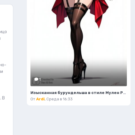
Лицо
й
но-
ии
1
Изысканная бурундельша в стиле Мулен Руж: завораживающая мода и красота. Генерация из нейронной сети Flux 1
. В
От
Ardi
,
Среда в 16:33