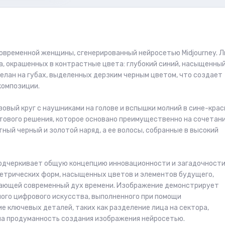
овременной женщины, сгенерированный нейросетью Midjourney. 
а, окрашенных в контрастные цвета: глубокий синий, насыщенны
делан на губах, выделенных дерзким черным цветом, что создает
композиции.
вый круг с наушниками на голове и вспышки молний в сине-крас
тового решения, которое основано преимущественно на сочетан
тный черный и золотой наряд, а ее волосы, собранные в высокий
подчеркивает общую концепцию инновационности и загадочности
метрических форм, насыщенных цветов и элементов будущего,
ощающей современный дух времени. Изображение демонстрирует
ного цифрового искусства, выполненного при помощи
е ключевых деталей, таких как разделение лица на сектора,
 на продуманность создания изображения нейросетью.