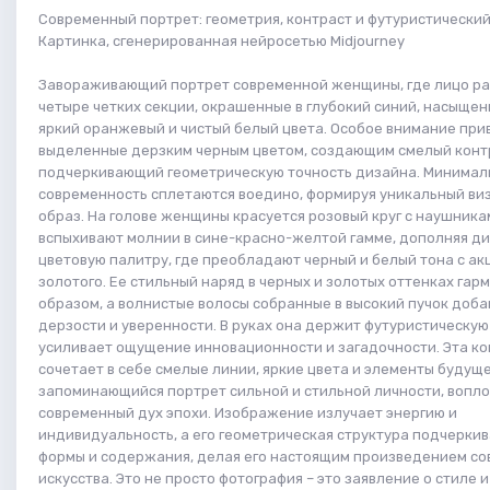
Современный портрет: геометрия, контраст и футуристический
Картинка, сгенерированная нейросетью Midjourney
Завораживающий портрет современной женщины, где лицо ра
четыре четких секции, окрашенные в глубокий синий, насыщен
яркий оранжевый и чистый белый цвета. Особое внимание при
выделенные дерзким черным цветом, создающим смелый конт
подчеркивающий геометрическую точность дизайна. Минимал
современность сплетаются воедино, формируя уникальный ви
образ. На голове женщины красуется розовый круг с наушникам
вспыхивают молнии в сине-красно-желтой гамме, дополняя д
цветовую палитру, где преобладают черный и белый тона с а
золотого. Ее стильный наряд в черных и золотых оттенках гар
образом, а волнистые волосы собранные в высокий пучок доба
дерзости и уверенности. В руках она держит футуристическую 
усиливает ощущение инновационности и загадочности. Эта к
сочетает в себе смелые линии, яркие цвета и элементы будуще
запоминающийся портрет сильной и стильной личности, воп
современный дух эпохи. Изображение излучает энергию и
индивидуальность, а его геометрическая структура подчерки
формы и содержания, делая его настоящим произведением с
искусства. Это не просто фотография – это заявление о стиле 