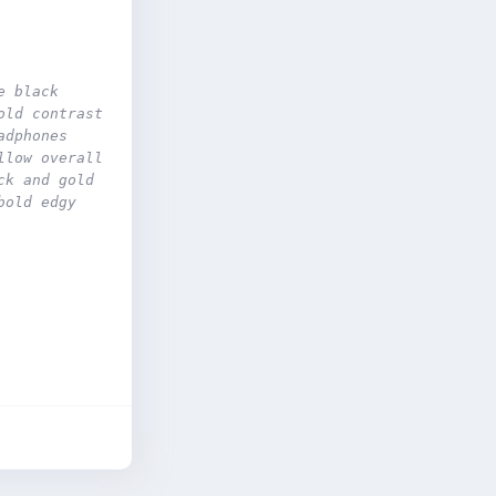
 black 
ld contrast 
dphones 
low overall 
k and gold 
old edgy 