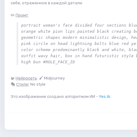
себе, отраженное в каждой детали
✏️
Промт
:
portrait woman's face divided four sections blue
orange white pion lips painted black creating bo
geometric shapes modern minimalistic design, hea
pink circle on head lightning bolts blue red yel
color scheme predominantly black and white, blac
outfit wavy hair, box in hand futuristic style b
high bun #ROLE_FACE_ID
🧩
Нейросеть
: 🖌 Midjourney
🎭
Стили
: No style
Это изображение создано алгоритмом ИИ -
Yes Ai