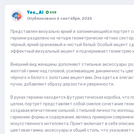
Yes_Ai
658
Опубликовано
6 сентября, 2025
Представлен визуально яркий и запоминающийся портрет с
героини разделено на четыре геометрически чётких сектор
чёрный, яркий оранжевый и чистый белый. Особый акцент с
эффектный визуальный акцент и подчеркивает геометрию 
Внешний вид женщины дополняют стильные аксессуары: розо
желтой гамме над головой, усиливающие динамичность цве
чёрного и белого с золотыми акцентами. Она одета в элеган
пучок, добавляют образу дерзости и уверенности.
В руках героини находится футуристическая коробка, что 
целом, портрет представляет собой смелое сочетание гео
создавая впечатление сильной, стильной личности, вопл
гармонию формы и содержания, являясь примером современ
искусственного интеллекта. Промт включает в себя описани
цветовая гамма, аксессуары и общий стиль, что указывает