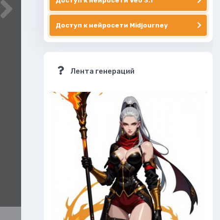
Доступ к нейросети Veo 3.1
Доступ к нейросети Midjourney
Лента генераций