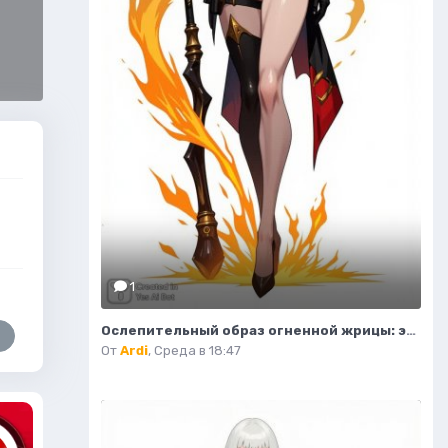
1
Ослепительный образ огненной жрицы: эскиз персонажа в стиле фэнтези. Изображение из нейросети Flux 1
От
Ardi
,
Среда в 18:47