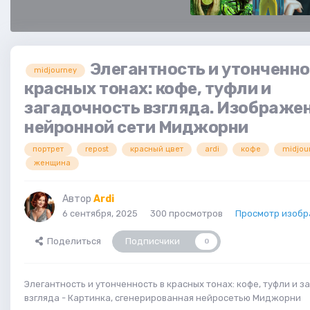
Элегантность и утонченно
midjourney
красных тонах: кофе, туфли и
загадочность взгляда. Изображен
нейронной сети Миджорни
портрет
repost
красный цвет
ardi
кофе
midjou
женщина
Автор
Ardi
6 сентября, 2025
300 просмотров
Просмотр изобр
Поделиться
Подписчики
0
Элегантность и утонченность в красных тонах: кофе, туфли и з
взгляда - Картинка, сгенерированная нейросетью Миджорни