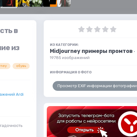
сть в
ИЗ КАТЕГОРИИ:
ие из
Midjourney примеры промтов
·
19785 изображений
rney
обувь
ИНФОРМАЦИЯ О ФОТО
Просмотр EXIF информации фотографии
ажений Ardi
агадочность