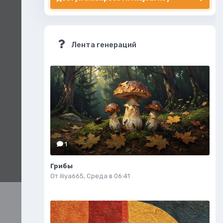
Лента генераций
1
Грибы
От
iliya665
,
Среда в 06:41