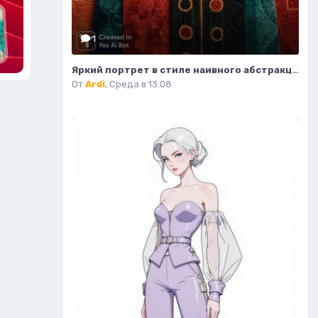
1
Яркий портрет в стиле наивного абстракционизма и африканского модернизма. Картинка из нейросети Midjourney
От
Ardi
,
Среда в 13:08