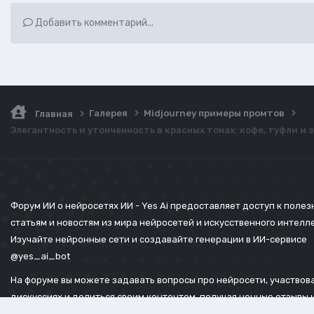
Добавить комментарий...
Галерея
Midjourney примеры промтов
Главная
Элегантность и утонченность в красных тонах: кофе, туфли и
Форум ИИ о нейросетях ИИ - Yes Ai предоставляет доступ к поле
статьям и новостям из мира нейросетей и искусственного интелл
Изучайте нейронные сети и создавайте генерации в ИИ-сервисе
@yes_ai_bot
На форуме вы можете задавать вопросы про нейросети, участвова
дискуссиях и делиться своим контентом, получая ценные отзывы 
советы.