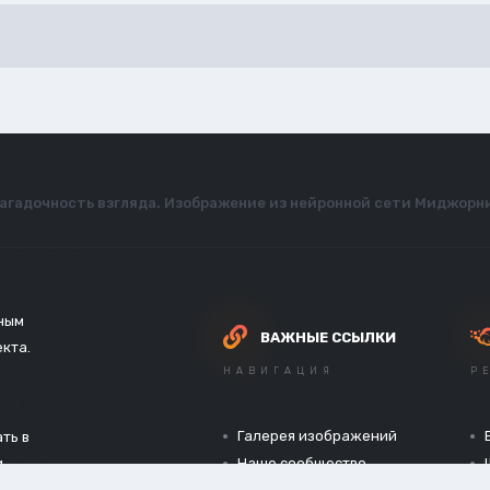
 загадочность взгляда. Изображение из нейронной сети Миджорн
зным
ВАЖНЫЕ ССЫЛКИ
екта.
НАВИГАЦИЯ
Р
Галерея изображений
ть в
и
Наше сообщество