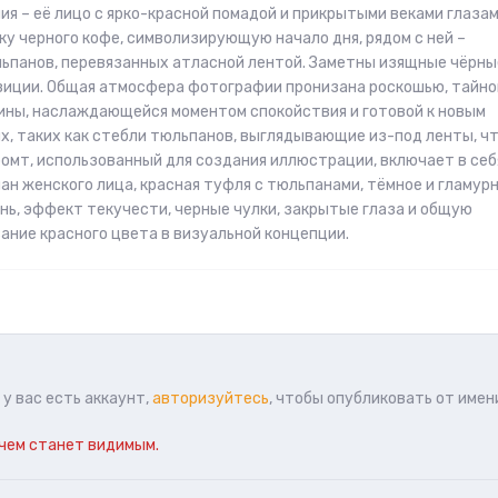
я – её лицо с ярко-красной помадой и прикрытыми веками глазам
 черного кофе, символизирующую начало дня, рядом с ней –
льпанов, перевязанных атласной лентой. Заметны изящные чёрны
зиции. Общая атмосфера фотографии пронизана роскошью, тайно
ины, наслаждающейся моментом спокойствия и готовой к новым
, таких как стебли тюльпанов, выглядывающие из-под ленты, ч
омт, использованный для создания иллюстрации, включает в себ
ан женского лица, красная туфля с тюльпанами, тёмное и гламур
ень, эффект текучести, черные чулки, закрытые глаза и общую
ние красного цвета в визуальной концепции.
у вас есть аккаунт,
авторизуйтесь
, чтобы опубликовать от имен
чем станет видимым.