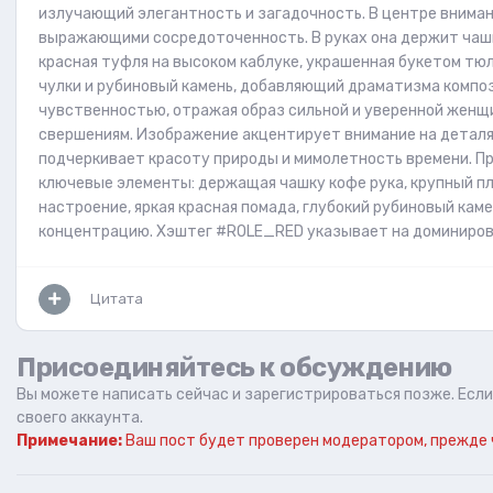
излучающий элегантность и загадочность. В центре внимани
выражающими сосредоточенность. В руках она держит чашку
красная туфля на высоком каблуке, украшенная букетом тю
чулки и рубиновый камень, добавляющий драматизма компо
чувственностью, отражая образ сильной и уверенной женщ
свершениям. Изображение акцентирует внимание на деталях
подчеркивает красоту природы и мимолетность времени. Пр
ключевые элементы: держащая чашку кофе рука, крупный пл
настроение, яркая красная помада, глубокий рубиновый кам
концентрацию. Хэштег #ROLE_RED указывает на доминирова
Цитата
Присоединяйтесь к обсуждению
Вы можете написать сейчас и зарегистрироваться позже. Если 
своего аккаунта.
Примечание:
Ваш пост будет проверен модератором, прежде 