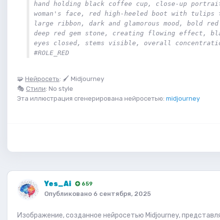
hand holding black coffee cup, close-up portrait
woman's face, red high-heeled boot with tulips t
large ribbon, dark and glamorous mood, bold red 
deep red gem stone, creating flowing effect, bla
eyes closed, stems visible, overall concentratio
#ROLE_RED
🧩
Нейросеть
: 🖌 Midjourney
🎭
Стили
: No style
Эта иллюстрация сгенерирована нейросетью:
midjourney
Yes_Ai
659
Опубликовано
6 сентября, 2025
Изображение, созданное нейросетью Midjourney, представл