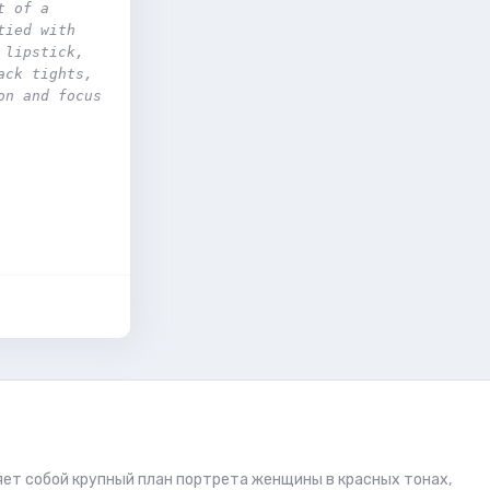
 of a 
ied with 
lipstick, 
ck tights, 
n and focus 
яет собой крупный план портрета женщины в красных тонах,