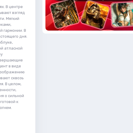
х. В центре
ывают взгляд
ти. Мягкий
еками,
й гармонии. В
дстоящего дня.
аблуке,
ой атласной
зу
завершающие
ент в виде
 изображению
ывают сквозь
я. В целом,
енности,
ия о сильной
готовой к
огнем.