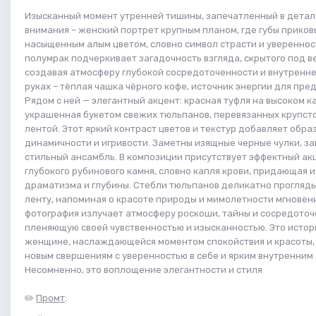
Изысканный момент утренней тишины, запечатленный в деталя
внимания – женский портрет крупным планом, где губы приков
насыщенным алым цветом, словно символ страсти и увереннос
полумрак подчеркивает загадочность взгляда, скрытого под в
создавая атмосферу глубокой сосредоточенности и внутренне
руках – тёплая чашка чёрного кофе, источник энергии для пре
Рядом с ней — элегантный акцент: красная туфля на высоком к
украшенная букетом свежих тюльпанов, перевязанных крупст
лентой. Этот яркий контраст цветов и текстур добавляет обра
динамичности и игривости. Заметны изящные черные чулки, 
стильный ансамбль. В композиции присутствует эффектный акц
глубокого рубинового камня, словно капля крови, придающая
драматизма и глубины. Стебли тюльпанов деликатно прогляд
ленту, напоминая о красоте природы и мимолетности мгновени
фотография излучает атмосферу роскоши, тайны и сосредоточ
пленяющую своей чувственностью и изысканностью. Это истор
женщине, наслаждающейся моментом спокойствия и красоты, 
новым свершениям с уверенностью в себе и ярким внутренним 
Несомненно, это воплощение элегантности и стиля
✏️
Промт
: