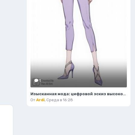
1
Изысканная мода: цифровой эскиз высокой детализации и безупречного стиля. Картинка из нейронной сети Flux
От
Ardi
,
Среда в 16:28