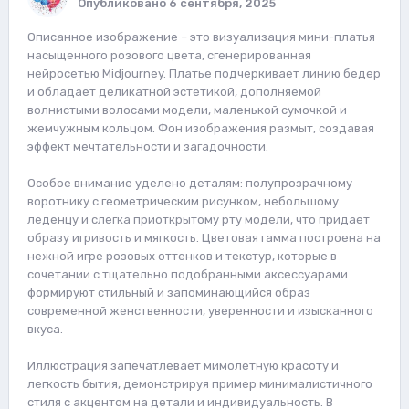
Опубликовано
6 сентября, 2025
Описанное изображение – это визуализация мини-платья
насыщенного розового цвета, сгенерированная
нейросетью Midjourney. Платье подчеркивает линию бедер
и обладает деликатной эстетикой, дополняемой
волнистыми волосами модели, маленькой сумочкой и
жемчужным кольцом. Фон изображения размыт, создавая
эффект мечтательности и загадочности.
Особое внимание уделено деталям: полупрозрачному
воротнику с геометрическим рисунком, небольшому
леденцу и слегка приоткрытому рту модели, что придает
образу игривость и мягкость. Цветовая гамма построена на
нежной игре розовых оттенков и текстур, которые в
сочетании с тщательно подобранными аксессуарами
формируют стильный и запоминающийся образ
современной женственности, уверенности и изысканного
вкуса.
Иллюстрация запечатлевает мимолетную красоту и
легкость бытия, демонстрируя пример минималистичного
стиля с акцентом на детали и индивидуальность. В