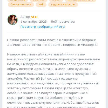
белая палочка
ardi
кудрявые волосы
Автор
Ardi
6 сентября, 2025
563 просмотра
Просмотр изображений Ardi
Нежная розовость: мини-платье с акцентом на бедрах и
деликатная эстетика - Генерация в нейросети Миджорни
Невероятно стильный и кокетливый мини-платье
насыщенного розового оттенка, акцентирующее внимание
на изящных бедрах. Волнистая копна волос добавляет
образу легкости и романтики, а маленькая сумочка и
жемчужное кольцо завершают тщательно продуманный
ансамбль. Размытый фон создает ощущение
мечтательности и загадочности, подчеркивая утонченную
эстетику фотографии. Нежная игра цвета и текстур,
особенно заметная в полупрозрачном воротнике с
геометрическим рисунком, добавляет глубины и
сложности визуальному восприятию. Небольшой леденец
и слегка приоткрытый рот создают игривое настроение,