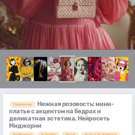
Нежная розовость: мини-
midjourney
платье с акцентом на бедрах и
деликатная эстетика. Нейросеть
Миджорни
midjourney
эстетика
repost
кольцо из жемчуга