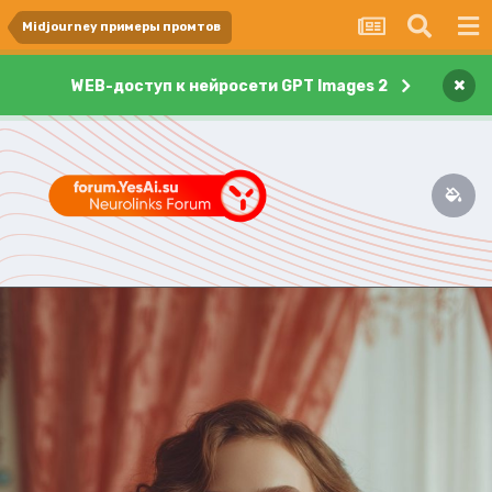
Midjourney примеры промтов
×
WEB-доступ к нейросети GPT Images 2