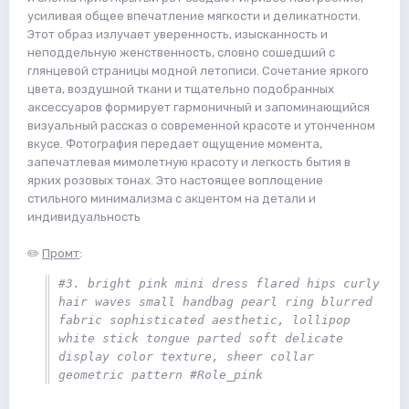
усиливая общее впечатление мягкости и деликатности.
Этот образ излучает уверенность, изысканность и
неподдельную женственность, словно сошедший с
глянцевой страницы модной летописи. Сочетание яркого
цвета, воздушной ткани и тщательно подобранных
аксессуаров формирует гармоничный и запоминающийся
визуальный рассказ о современной красоте и утонченном
вкусе. Фотография передает ощущение момента,
запечатлевая мимолетную красоту и легкость бытия в
ярких розовых тонах. Это настоящее воплощение
стильного минимализма с акцентом на детали и
индивидуальность
✏️
Промт
:
#3. bright pink mini dress flared hips curly 
hair waves small handbag pearl ring blurred 
fabric sophisticated aesthetic, lollipop 
white stick tongue parted soft delicate 
display color texture, sheer collar 
geometric pattern #Role_pink