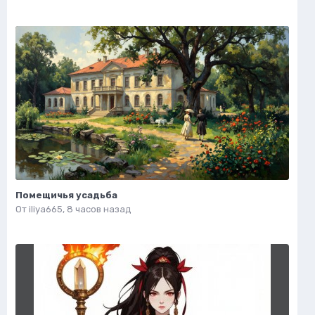
Помещичья усадьба
От
iliya665
,
8 часов назад