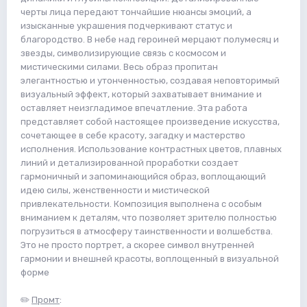
черты лица передают тончайшие нюансы эмоций, а
изысканные украшения подчеркивают статус и
благородство. В небе над героиней мерцают полумесяц и
звезды, символизирующие связь с космосом и
мистическими силами. Весь образ пропитан
элегантностью и утонченностью, создавая неповторимый
визуальный эффект, который захватывает внимание и
оставляет неизгладимое впечатление. Эта работа
представляет собой настоящее произведение искусства,
сочетающее в себе красоту, загадку и мастерство
исполнения. Использование контрастных цветов, плавных
линий и детализированной проработки создает
гармоничный и запоминающийся образ, воплощающий
идею силы, женственности и мистической
привлекательности. Композиция выполнена с особым
вниманием к деталям, что позволяет зрителю полностью
погрузиться в атмосферу таинственности и волшебства.
Это не просто портрет, а скорее символ внутренней
гармонии и внешней красоты, воплощенный в визуальной
форме
✏️
Промт
: