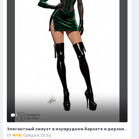
1
Элегантный силуэт в изумрудном бархате и дерзких ботфортах. Нейросеть Flux 1
От
Ardi
,
Среда в 23:52