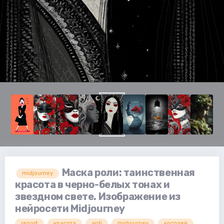
Маска роли: таинственная
midjourney
красота в черно-белых тонах и
звездном свете. Изображение из
нейросети Midjourney
repost
красота
ardi
midjourney
косплей