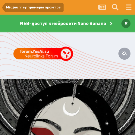
Midjourney примеры промтов
×
WEB-доступ к нейросети Nano Banana