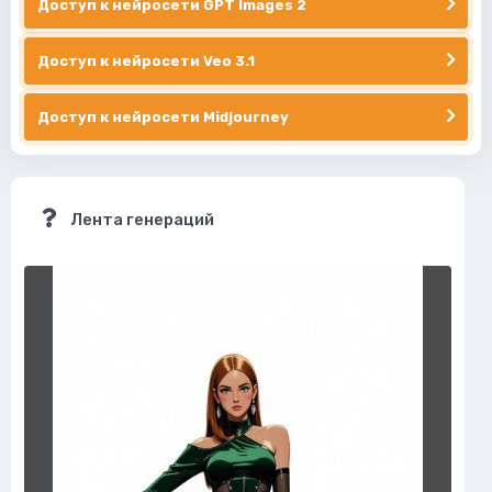
Доступ к нейросети GPT Images 2
Доступ к нейросети Veo 3.1
Доступ к нейросети Midjourney
Лента генераций