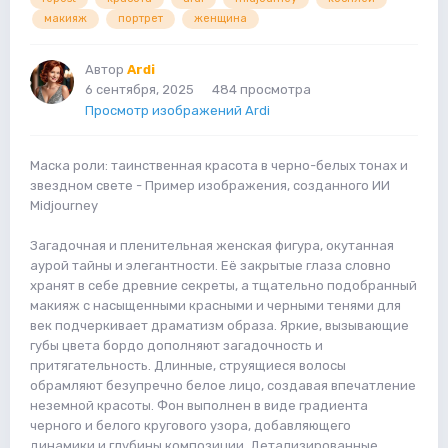
макияж
портрет
женщина
Автор
Ardi
6 сентября, 2025
484 просмотра
Просмотр изображений Ardi
Маска роли: таинственная красота в черно-белых тонах и
звездном свете - Пример изображения, созданного ИИ
Midjourney
Загадочная и пленительная женская фигура, окутанная
аурой тайны и элегантности. Её закрытые глаза словно
хранят в себе древние секреты, а тщательно подобранный
макияж с насыщенными красными и черными тенями для
век подчеркивает драматизм образа. Яркие, вызывающие
губы цвета бордо дополняют загадочность и
притягательность. Длинные, струящиеся волосы
обрамляют безупречно белое лицо, создавая впечатление
неземной красоты. Фон выполнен в виде градиента
черного и белого кругового узора, добавляющего
динамики и глубины композиции. Детализированные