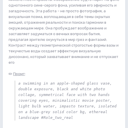
однотонного сине-серого фона, усиливая его эфирность и
загадочность. Эта работа – не просто фотография, а
визуальная поэма, воплощающая в себе темы скрытых
эмоций, отражения реальности и поиска гармонии в
окружающем мире. Она пробуждает воображение и
заставляет задуматься о вечных вопросах бытия,
предлагая зрителю окунуться в мир грез и фантазий.
Контраст между геометрической строгостью формы вазы и
текучестью воды создает эффектную визуальную
диссонанс, который захватывает внимание и не отпускает
его
✏️
Промт
:
a swimming in an apple-shaped glass vase, 
double exposure, black and white photo 
collage, symmetrical face with two hands 
covering eyes, minimalistic movie poster, 
light bulb water, impasto texture, isolated 
on a blue-grey solid color bg, ethereal 
landscape #Role_two_real