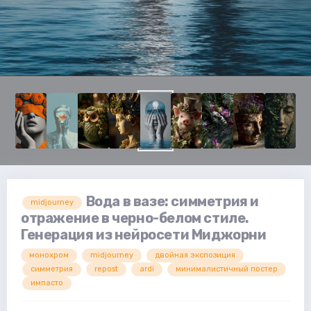
Вода в вазе: симметрия и
midjourney
отражение в черно-белом стиле.
Генерация из нейросети Миджорни
монохром
midjourney
двойная экспозиция
симметрия
repost
ardi
минималистичный постер
импасто