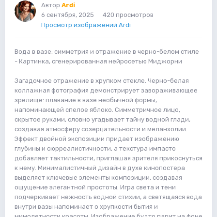
Автор
Ardi
6 сентября, 2025
420 просмотров
Просмотр изображений Ardi
Вода в вазе: симметрия и отражение в черно-белом стиле
- Картинка, сгенерированная нейросетью Миджорни
Загадочное отражение в хрупком стекле. Черно-белая
коллажная фотография демонстрирует завораживающее
зрелище: плавание в вазе необычной формы,
напоминающей спелое яблоко. Симметричное лицо,
скрытое руками, словно угадывает тайну водной глади,
создавая атмосферу созерцательности и меланхолии.
Эффект двойной экспозиции придает изображению
глубины и сюрреалистичности, а текстура импасто
добавляет тактильности, приглашая зрителя прикоснуться
к нему. Минималистичный дизайн в духе кинопостера
выделяет ключевые элементы композиции, создавая
ощущение элегантной простоты. Игра света и тени
подчеркивает нежность водной стихии, а светящаяся вода
внутри вазы напоминает о хрупкости бытия и
мимолетности красоты. Изображение будто парит на фоне