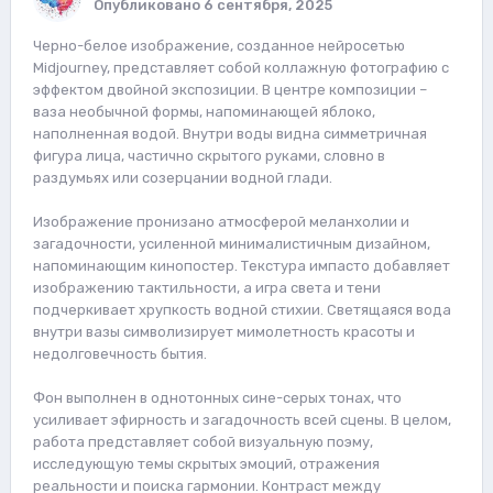
Опубликовано
6 сентября, 2025
Черно-белое изображение, созданное нейросетью
Midjourney, представляет собой коллажную фотографию с
эффектом двойной экспозиции. В центре композиции –
ваза необычной формы, напоминающей яблоко,
наполненная водой. Внутри воды видна симметричная
фигура лица, частично скрытого руками, словно в
раздумьях или созерцании водной глади.
Изображение пронизано атмосферой меланхолии и
загадочности, усиленной минималистичным дизайном,
напоминающим кинопостер. Текстура импасто добавляет
изображению тактильности, а игра света и тени
подчеркивает хрупкость водной стихии. Светящаяся вода
внутри вазы символизирует мимолетность красоты и
недолговечность бытия.
Фон выполнен в однотонных сине-серых тонах, что
усиливает эфирность и загадочность всей сцены. В целом,
работа представляет собой визуальную поэму,
исследующую темы скрытых эмоций, отражения
реальности и поиска гармонии. Контраст между