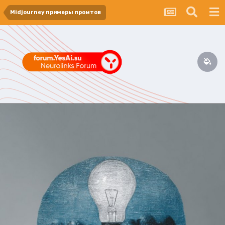
Midjourney примеры промтов