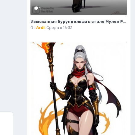
1
Изысканная бурундельша в стиле Мулен Руж: завораживающая мода и красота. Генерация из нейронной сети Flux 1
От
Ardi
,
Среда в 16:33