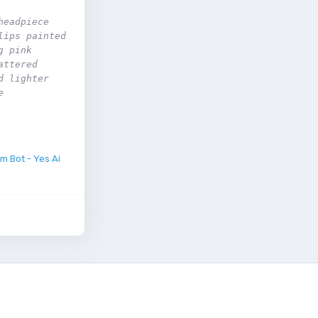
eadpiece 
ips painted 
 pink 
ttered 
 lighter 
e
m Bot - Yes Ai