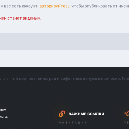
у вас есть аккаунт,
авторизуйтесь
, чтобы опубликовать от имен
чем станет видимым.
егантный портрет: виноград и вафельные конусы в прическе. Г
зным
ВАЖНЫЕ ССЫЛКИ
екта.
НАВИГАЦИЯ
Р