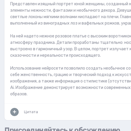
Представлен изящный портрет юной женщины, созданный не
элементы нежности, фантазии и необычного декора. Девушк
светлые локоны мягкими волнами ниспадают на плечи. Главн
выполненный из виноградных лоз и вафельных рожков, укра
На ней надето нежное розовое платье с высоким воротнико
атмосферу праздника. Детали проработаны тщательно: нос
выстроено в гармоничный узор. В целом, портрет излучает
сказочности и нереальности происходящего.
Использование нейросети позволило создать необычное со
себе женственность, грацию и творческий подход к искусс
изображения, а также информация о стилистике (отсутствие
Ai. Изображение демонстрирует возможности современных
образов.
Цитата
Присоединяйтесь к обсуждению