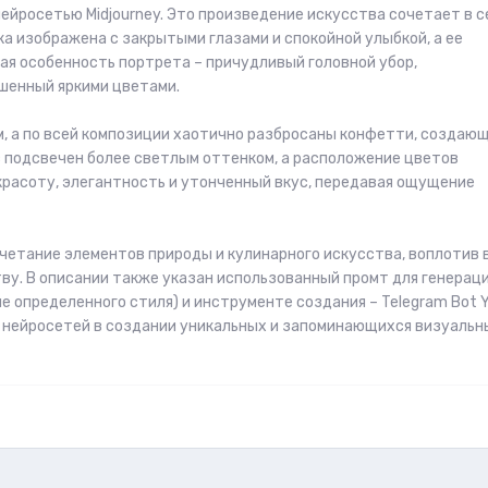
йросетью Midjourney. Это произведение искусства сочетает в с
а изображена с закрытыми глазами и спокойной улыбкой, а ее
ая особенность портрета – причудливый головной убор,
шенный яркими цветами.
м, а по всей композиции хаотично разбросаны конфетти, создаю
 подсвечен более светлым оттенком, а расположение цветов
 красоту, элегантность и утонченный вкус, передавая ощущение
четание элементов природы и кулинарного искусства, воплотив 
тву. В описании также указан использованный промт для генерац
 определенного стиля) и инструменте создания – Telegram Bot 
 нейросетей в создании уникальных и запоминающихся визуальн