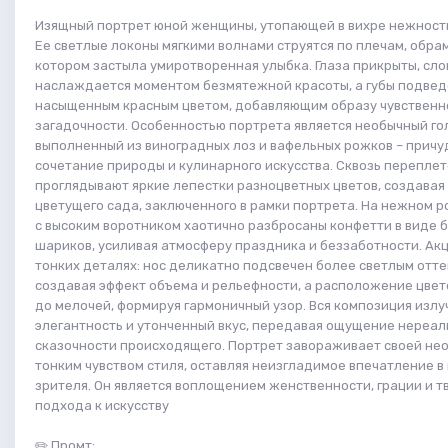
Изящный портрет юной женщины, утопающей в вихре нежности
Ее светлые локоны мягкими волнами струятся по плечам, обрам
котором застыла умиротворенная улыбка. Глаза прикрыты, сло
наслаждается моментом безмятежной красоты, а губы подве
насыщенным красным цветом, добавляющим образу чувственн
загадочности. Особенностью портрета является необычный го
выполненный из виноградных лоз и вафельных рожков – прич
сочетание природы и кулинарного искусства. Сквозь перепле
проглядывают яркие лепестки разноцветных цветов, создава
цветущего сада, заключенного в рамки портрета. На нежном р
с высоким воротником хаотично разбросаны конфетти в виде
шариков, усиливая атмосферу праздника и беззаботности. Ак
тонких деталях: нос деликатно подсвечен более светлым отте
создавая эффект объема и рельефности, а расположение цве
до мелочей, формируя гармоничный узор. Вся композиция излу
элегантность и утонченный вкус, передавая ощущение нереал
сказочности происходящего. Портрет завораживает своей не
тонким чувством стиля, оставляя неизгладимое впечатление в
зрителя. Он является воплощением женственности, грации и т
подхода к искусству
✏️
Промт
: