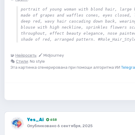
portrait of young woman with blond hair, large h
made of grapes and waffles cones, eyes closed, l
deep red, wavy hair cascading down back, wearing
blouse with high neckline, sprinkles flowers sca
throughout, effect beauty elegance, nose painted
shade of red, arranged pattern. #Role_Hair_Styl
🧩
Нейросеть
: 🖌 Midjourney
🎭
Стили
: No style
Эта картинка сгенерирована при помощи алгоритма ИИ
Telegra
Yes_Ai
658
Опубликовано
6 сентября, 2025