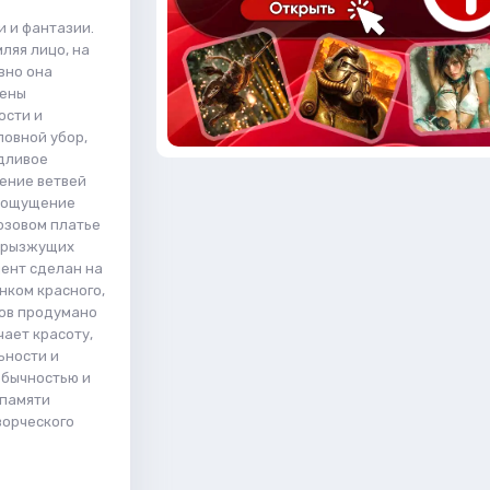
 и фантазии.
ляя лицо, на
вно она
дены
ости и
ловной убор,
удливое
тение ветвей
я ощущение
озовом платье
 брызжущих
цент сделан на
нком красного,
тов продумано
чает красоту,
ьности и
обычностью и
 памяти
ворческого