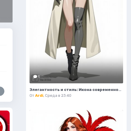
1
Элегантность и стиль: Икона современной моды в тренче и сапогах. Изображение из нейросети Flux.1
От
Ardi
,
Среда в 23:40