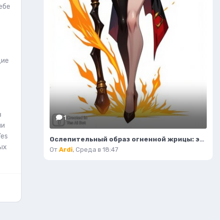
ебе
щие
в
1
ии
Yes
Ослепительный образ огненной жрицы: эскиз персонажа в стиле фэнтези. Изображение из нейросети Flux 1
ых
От
Ardi
,
Среда в 18:47