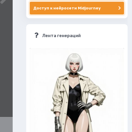
Доступ к нейросети Midjourney
Лента генераций