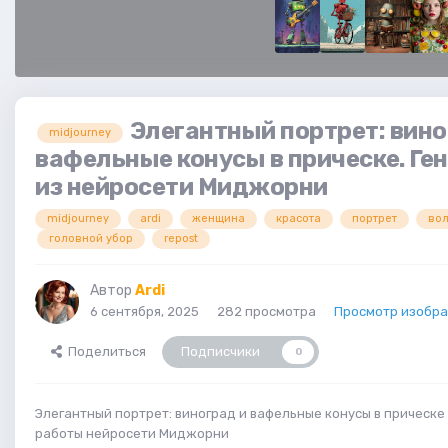
Элегантный портрет: вино
midjourney
вафельные конусы в прическе. Ге
из нейросети Миджорни
midjourney
ardi
женщина
красота
портрет
во
головной убор
repost
Автор
Ardi
6 сентября, 2025
282 просмотра
Просмотр изобра
Поделиться
Подписчики
0
Элегантный портрет: виноград и вафельные конусы в прическе
работы нейросети Миджорни