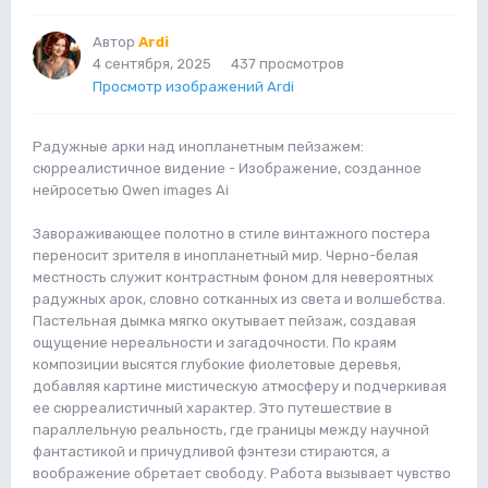
Автор
Ardi
4 сентября, 2025
437 просмотров
Просмотр изображений Ardi
Радужные арки над инопланетным пейзажем:
сюрреалистичное видение - Изображение, созданное
нейросетью Qwen images Ai
Завораживающее полотно в стиле винтажного постера
переносит зрителя в инопланетный мир. Черно-белая
местность служит контрастным фоном для невероятных
радужных арок, словно сотканных из света и волшебства.
Пастельная дымка мягко окутывает пейзаж, создавая
ощущение нереальности и загадочности. По краям
композиции высятся глубокие фиолетовые деревья,
добавляя картине мистическую атмосферу и подчеркивая
ее сюрреалистичный характер. Это путешествие в
параллельную реальность, где границы между научной
фантастикой и причудливой фэнтези стираются, а
воображение обретает свободу. Работа вызывает чувство