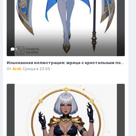
1
Изысканная иллюстрация: жрица с кристальным посохом и волшебным светом. Нейронная сеть Flux.1
От
Ardi
,
Среда в 23:55