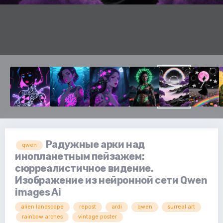
Радужные арки над
qwen
инопланетным пейзажем:
сюрреалистичное видение.
Изображение из нейронной сети Qwen
images Ai
alien landscape
repost
ardi
qwen
surreal art
rainbow arches
vintage poster