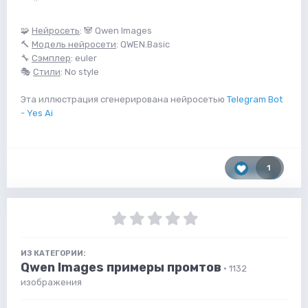
🧩
Нейросеть
: 🐼 Qwen Images
🔨
Модель нейросети
: QWEN.Basic
🔧
Сэмплер
: euler
🎭
Стили
: No style
Эта иллюстрация сгенерирована нейросетью
Telegram Bot
- Yes Ai
1
ИЗ КАТЕГОРИИ:
Qwen Images примеры промтов
· 1132
изображения