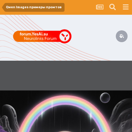
Qwen Images примеры промтов