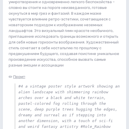
умиротворения и одновременно легкого беспокойства –
словно вы стоите на пороге неизведанного, готовые
окунуться в мир грез и фантазий. В каждом мазке
чувствуется влияние ретро-эстетики, сочетающееся с
новаторским подходом к изображению неземных
ландшафтов. Это визуальный гимн красоте необычного,
приглашение исследовать границы возможного и открыть
для себя новые горизонты воображения. Художественный
стиль сочетает в себе ностальгию по прошлому с
предвкушением будущего, создавая поистине уникальное
произведение искусства, способное вызвать самые
разные эмоции и ассоциации
✏️
Промт
:
#4 a vintage poster style artwork showing an 
alien landscape with shimmering rainbow 
arches over a black and white terrain, 
pastel-colored fog rolling through the 
scene, deep purple trees hugging the edges, 
dreamy and surreal as if stepping into 
another dimension, with a touch of sci-fi 
and weird fantasy artistry #Role_Rainbow