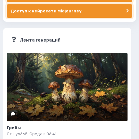
Доступ к нейросети Midjourney
Лента генераций
1
Грибы
От
iliya665
,
Среда в 06:41