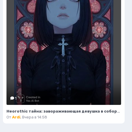
1
Неогothic тайна: завораживающая девушка в соборе под красным лунным светом. Генерация из нейросети Миджорни
От
Ardi
,
Вчера в 14:58