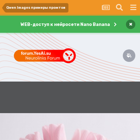
Qwen Images примеры промтов
×
WEB-доступ к нейросети Nano Banana