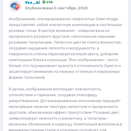
Yes_Ai
658
Опубликовано
5 сентября, 2025
Изображение, сгенерированное нейросетью Qwen Image,
представляет собой элегантную композицию в пастельных
розовых тонах. В центре внимания – изящная ваза из
прозрачного розового хрусталя, наполненная нежными
розовыми тюльпанами. Лепестки цветов слегка волнистые,
создавая ощущение легкости и воздушности, а
поверхность стекла переливается игрой света, добавляя
композиции блеска и роскоши. Фон изображения – чисто
белый, что подчеркивает красоту и утонченность букета и
акцентирует внимание на нежных оттенках и изысканных
формах тюльпанов.
В целом, изображение воплощает элегантность,
спокойствие и гармонию, создавая атмосферу
умиротворения. Детализированное исполнение передаёт
мельчайшие нюансы текстуры лепестков и прозрачность
хрусталя, обеспечивая эффект присутствия. Розовый цвет
символизирует нежность и романтику, а тюльпаны –
весеннее обновление и надежду. Композиция выполнена в
минималистичном стиле и идеально подойдет для