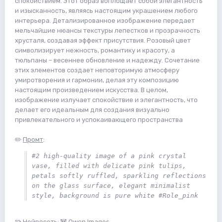
спокойствием. Этот образ воплощает собой элегантность
и изысканность, являясь настоящим украшением любого
интерьера. Детализированное изображение передает
мельчайшие нюансы текстуры лепестков и прозрачность
хрусталя, создавая эффект присутствия. Розовый цвет
символизирует нежность, романтику и красоту, а
тюльпаны – весеннее обновление и надежду. Сочетание
этих элементов создает неповторимую атмосферу
умиротворения и гармонии, делая эту композицию
настоящим произведением искусства. В целом,
изображение излучает спокойствие и элегантность, что
делает его идеальным для создания визуально
привлекательного и успокаивающего пространства
✏️
Промт
:
#2 high-quality image of a pink crystal 
vase, filled with delicate pink tulips, 
petals softly ruffled, sparkling reflections 
on the glass surface, elegant minimalist 
style, background is pure white #Role_pink
🧩
Нейросеть
: 🐼 Qwen Images